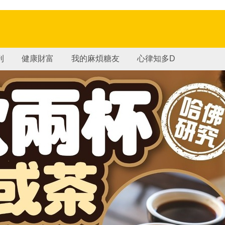
刊
健康財富
我的麻煩糖友
心律知多D