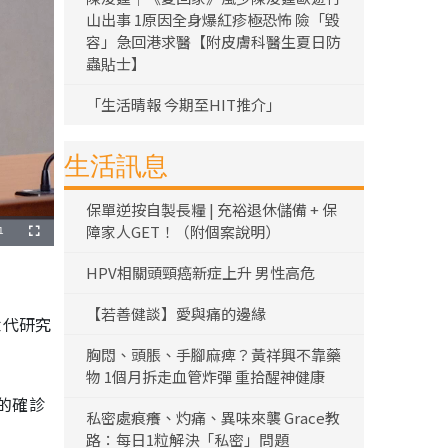
山出事 1原因全身爆紅疹極恐怖 險「毀
容」急回港求醫【附皮膚科醫生夏日防
蟲貼士】
「生活晴報 今期至HIT推介」
生活訊息
保單逆按自製長糧 | 充裕退休儲備 + 保
障家人GET！（附個案說明）
1
全
螢
幕
HPV相關頭頸癌新症上升 男性高危
【若善健談】愛與痛的邊緣
世代研究
胸悶、頭脹、手腳麻痺？黃祥興不靠藥
物 1個月拆走血管炸彈 重拾醒神健康
的確診
私密處痕癢、灼痛、異味來襲 Grace教
路：每日1粒解決「私密」問題