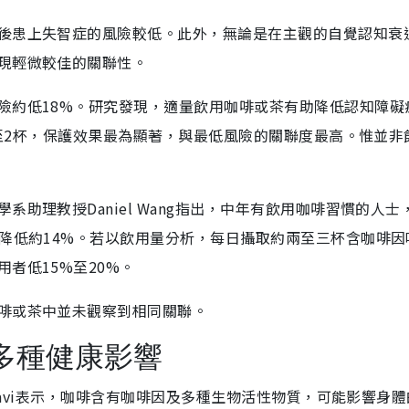
後患上失智症的風險較低。此外，無論是在主觀的自覺認知衰
現輕微較佳的關聯性。
險約低18%。研究發現，適量飲用咖啡或茶有助降低認知障礙
天1至2杯，保護效果最為顯著，與最低風險的關聯度最高。惟並非
助理教授Daniel Wang指出，中年有飲用咖啡習慣的人士
則降低約14%。若以飲用量分析，每日攝取約兩至三杯含咖啡因
者低15%至20%。
啡或茶中並未觀察到相同關聯。
多種健康影響
hdavi表示，咖啡含有咖啡因及多種生物活性物質，可能影響身