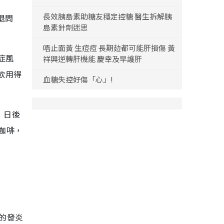
長效胰島素助糖友穩定控糖 醫生拆解胰
退問
島素針劑迷思
唔止面黃 生痘痘 長期攰都可能肝損傷 黃
症風
祥興逆轉肝機能 慶幸及早護肝
飲用得
血糖失控好傷「心」!
，日後
咖啡，
體的發炎