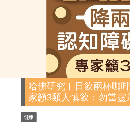
哈佛研究︱日飲兩杯咖啡
家籲3類人慎飲：勿當靈
健康