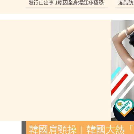
遊行山出事 1原因全身爆紅疹極恐
度脂肪
怖 險「毀容」急回港求醫【附皮膚
減15
科醫生夏日防蟲貼士】
韓國肩頸操︱韓國大熱「