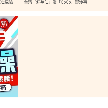
死亡風險
台灣「鮮芋仙」及「CoCo」疑涉事
供應商急澄清：未流入市面