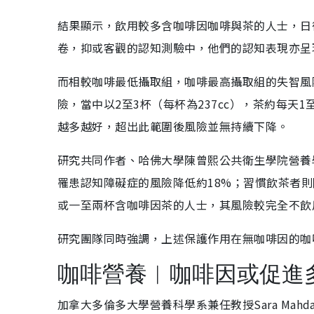
結果顯示，飲用較多含咖啡因咖啡與茶的人士，日
卷，抑或客觀的認知測驗中，他們的認知表現亦呈
而相較咖啡最低攝取組，咖啡最高攝取組的失智風
險，當中以2至3杯（每杯為237cc），茶約每
越多越好，超出此範圍後風險並無持續下降。
研究共同作者、哈佛大學陳曾熙公共衛生學院營養學系
罹患認知障礙症的風險降低約18%；習慣飲茶者
或一至兩杯含咖啡因茶的人士，其風險較完全不飲用
研究團隊同時強調，上述保護作用在無咖啡因的咖
咖啡營養︱咖啡因或促進
加拿大多倫多大學營養科學系兼任教授Sara Ma