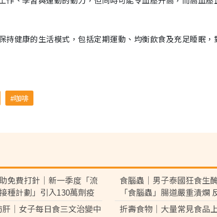
工作、學習與運動的動力，但同時可能令血壓升高，而高血壓
保持健康的生活模式，包括定期運動、均衡飲食及充足睡眠，
咖啡
助免費打針｜新一季度「流
食腦蟲｜男子泰國狂食生
接種計劃」引入130萬劑疫
「食腦蟲」腸道嚴重潰爛 
類人可優先接種 科興疫苗最快
血休克險死
肪肝｜女子每日食三文治變中
折壽食物｜大量常見食品上
到港【附4條件免費接種】