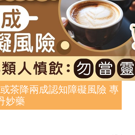
或茶降兩成認知障礙風險 專
丹妙藥