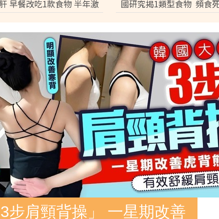
肝 早餐改吃1款食物 半年激
國研究揭1類型食物 頻食
磅逆轉脂肪肝
激增17%
3步肩頸背操」 一星期改善