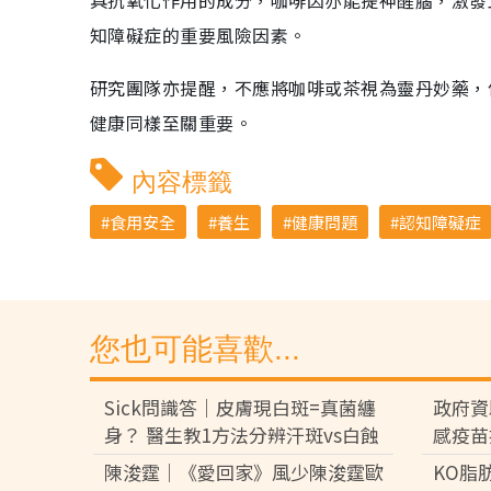
具抗氧化作用的成分，咖啡因亦能提神醒腦，激發
知障礙症的重要風險因素。
研究團隊亦提醒，不應將咖啡或茶視為靈丹妙藥，
健康同樣至關重要。
內容標籤
食用安全
養生
健康問題
認知障礙症
您也可能喜歡...
Sick問識答｜皮膚現白斑=真菌纏
政府資
身？ 醫生教1方法分辨汗斑vs白蝕
感疫苗
解析發作成因大不同
苗 8
陳浚霆｜《愛回家》風少陳浚霆歐
KO脂
月底先