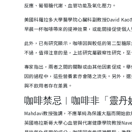
反應、葡萄糖代謝、血管功能及氧化壓力。
美國科羅拉多大學醫學院心臟科副教授David K
早晨一杯咖啡帶來的提神效果，或能間接促使個人
此外，已有研究顯示，咖啡因與較低的第二型糖尿
不過，值得注意的是，上述研究屬觀察性研究，至
專家指出，兩者之間的關聯或由其他因素促成。舉
因的過程中，這些營養素亦會隨之流失。另外，選
與不飲用者存在差異。
咖啡禁忌︱咖啡非「靈丹
Mahdavi教授強調，不應單純為保護大腦而開
英國格拉斯哥大學心血管與代謝健康學院教授Nave