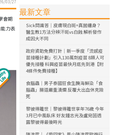
6/03/27
最新文章
學會期
Sick問識答｜皮膚現白斑=真菌纏身？
知能力表
醫生教1方法分辨汗斑vs白蝕 解析發作
成因大不同
政府資助免費打針｜新一季度「流感疫
苗接種計劃」引入130萬劑疫苗 8類人可
優先接種 科興疫苗最快月底先到港【附
4條件免費接種】
食腦蟲｜男子泰國狂食生醃海鮮染「食
腦蟲」腸道嚴重潰爛 反覆大出血休克險
死
黎彼得離世｜黎彼得離世享年76歲 今年
3月已中風臥床 好友鍾志光及盧宛茵透
露黎彼得最後時光
陳浚霆｜《愛回家》風少陳浚霆歐遊行