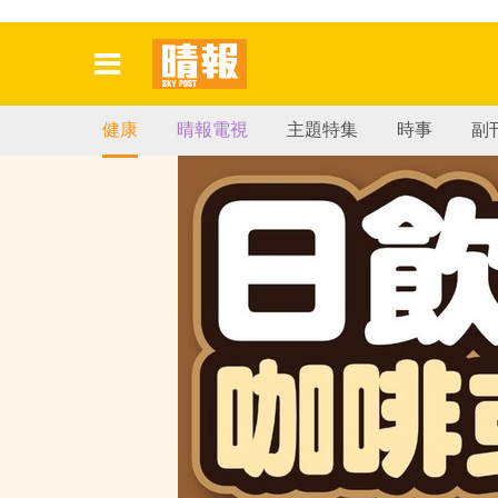
健康
晴報電視
主題特集
時事
副