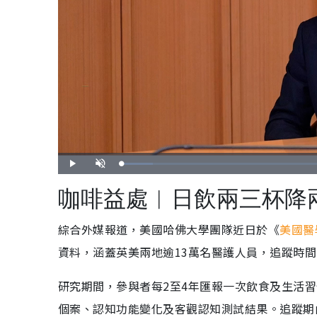
載
播
開
入
放
啟
完
音
畢
效
咖啡益處︱日飲兩三杯降
:
6
.
4
7
綜合外媒報道，美國哈佛大學團隊近日於《
美國醫
%
資料，涵蓋英美兩地逾13萬名醫護人員，追蹤時間
研究期間，參與者每2至4年匯報一次飲食及生活
個案、認知功能變化及客觀認知測試結果。追蹤期內