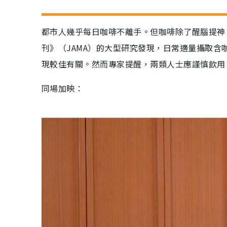
都市人幾乎每日咖啡不離手。但咖啡除了醒腦提神
刊》（JAMA）的大型研究發現，日常適量攝取
現較佳有關。然而專家提醒，兩類人士應謹慎飲用
同場加映：