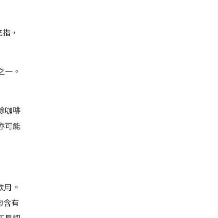
充指，
之一。
除咖啡
亦可能
飲用。
均含有