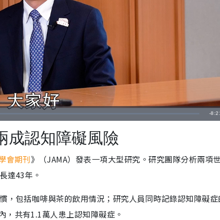
剩
-
8:2
餘
兩成認知障礙風險
時
學會期刊
》（JAMA）發表一項大型研究。研究團隊分析兩項
間
長達43年。
習慣，包括咖啡與茶的飲用情況；研究人員同時記錄認知障礙症
，共有1.1萬人患上認知障礙症。