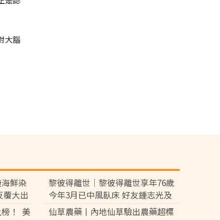
正是認
對大腦
醃海鮮染
黎彼得離世｜黎彼得離世享年76歲
反覆大出
今年3月已中風臥床 好友鍾志光及
盧宛茵透露黎彼得最後時光
榜！ 美
仙草農藥丨內地仙草驗出農藥超標