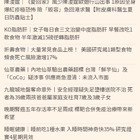
陳浚霆｜《愛回家》風少陳浚霆歐遊行山出事 1原因全身
爆紅疹極恐怖 險「毀容」急回港求醫【附皮膚科醫生夏
日防蟲貼士】
KO脂肪肝｜女子每日食三文治變中度脂肪肝 早餐改吃1
款食物 半年激減15磅逆轉脂肪肝
折壽食物｜大量常見食品上榜！ 美國研究揭1類型食物
頻食死亡風險激增17%
仙草農藥丨內地仙草驗出農藥超標 台灣「鮮芋仙」及
「CoCo」疑涉事 供應商急澄清：未流入市面
九龍城地盤奪命意外丨安全經理疑失足墮樓送院不治 死
者為39歲兩孩爸爸屬家庭支柱育7歲及3歲子女
晚期腎癌五年存活率不足兩成 標靶合併免疫治療帶來新
希望
睡眠健康｜睡前吃1種水果 入睡時間神奇快35% 研究證
實4星期見效