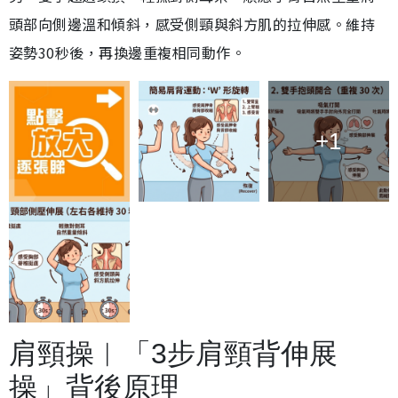
頭部向側邊溫和傾斜，感受側頸與斜方肌的拉伸感。維持
姿勢30秒後，再換邊重複相同動作。
+1
肩頸操︱「3步肩頸背伸展
操」背後原理