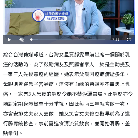
剩
-
7:21
載
播
開
全
入
放
啟
螢
完
音
幕
餘
畢
效
綜合台灣傳媒報道，台灣女星賈靜雯早前出席一個關於乳
:
9
時
.
癌的活動時，為了鼓勵病友及照顧者家人，於是主動提及
7
3
間
%
一家三人先後患癌的經歷。她表示父親因癌症病逝多年，
母親則曾罹患子宮頸癌，連沒有血緣的弟婦亦不幸患上乳
癌，一家有3人患癌的經歷令她不禁淚灑當場。此經歷亦令
她對定期身體檢查十分重視，因此每兩三年就會做一次，
亦會安排丈夫家人去做。她又笑言丈夫修杰楷早前為了進
行腸胃鏡檢查，事前需進食清流質飲食，並開始清腸，差
點暈倒。