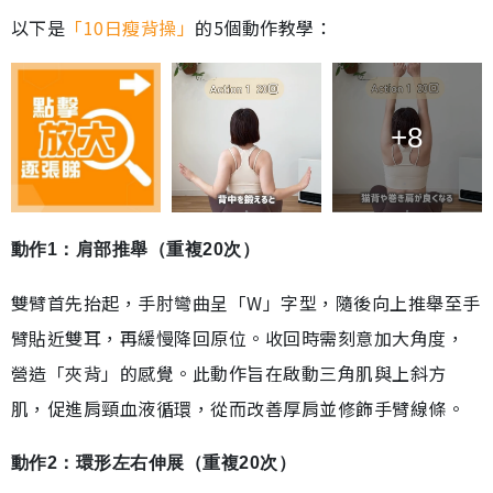
以下是
「10日瘦背操」
的5個動作教學：
+8
動作1：肩部推舉（重複20次）
雙臂首先抬起，手肘彎曲呈「W」字型，隨後向上推舉至手
臂貼近雙耳，再緩慢降回原位。收回時需刻意加大角度，
營造「夾背」的感覺。此動作旨在啟動三角肌與上斜方
肌，促進肩頸血液循環，從而改善厚肩並修飾手臂線條。
動作2：環形左右伸展（重複20次）