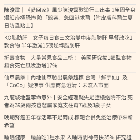
陳浚霆｜《愛回家》風少陳浚霆歐遊行山出事 1原因全身
爆紅疹極恐怖 險「毀容」急回港求醫【附皮膚科醫生夏
日防蟲貼士】
KO脂肪肝｜女子每日食三文治變中度脂肪肝 早餐改吃1
款食物 半年激減15磅逆轉脂肪肝
折壽食物｜大量常見食品上榜！ 美國研究揭1類型食物
頻食死亡風險激增17%
仙草農藥丨內地仙草驗出農藥超標 台灣「鮮芋仙」及
「CoCo」疑涉事 供應商急澄清：未流入市面
九龍城地盤奪命意外丨安全經理疑失足墮樓送院不治 死
者為39歲兩孩爸爸屬家庭支柱育7歲及3歲子女
晚期腎癌五年存活率不足兩成 標靶合併免疫治療帶來新
希望
睡眠健康｜睡前吃1種水果 入睡時間神奇快35% 研究證