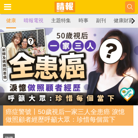
健康
晴報電視
主題特集
時事
副刊
健康財富
癌症警號丨50歲視后一家三人全患癌 淚憶
做照顧者經歷呼籲大眾：珍惜每個當下