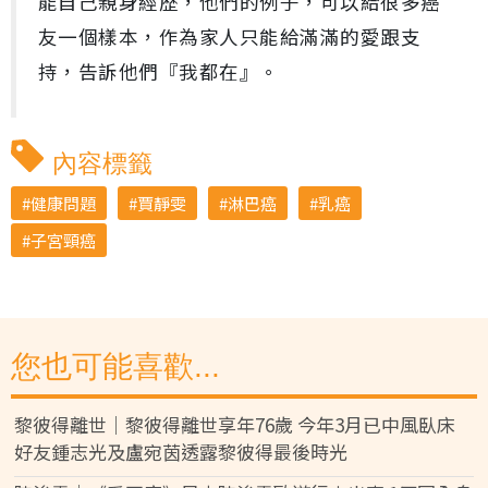
能自己親身經歷，他們的例子，可以給很多癌
友一個樣本，作為家人只能給滿滿的愛跟支
持，告訴他們『我都在』。
內容標籤
健康問題
賈靜雯
淋巴癌
乳癌
子宮頸癌
您也可能喜歡...
黎彼得離世｜黎彼得離世享年76歲 今年3月已中風臥床
好友鍾志光及盧宛茵透露黎彼得最後時光