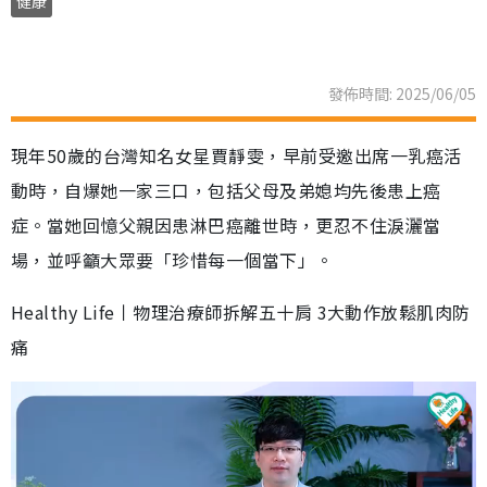
健康
發佈時間: 2025/06/05
現年50歲的台灣知名女星賈靜雯，早前受邀出席一乳癌活
動時，自爆她一家三口，包括父母及弟媳均先後患上癌
症。當她回憶父親因患淋巴癌離世時，更忍不住淚灑當
場，並呼籲大眾要「珍惜每一個當下」。
Healthy Life丨物理治療師拆解五十肩 3大動作放鬆肌肉防
痛