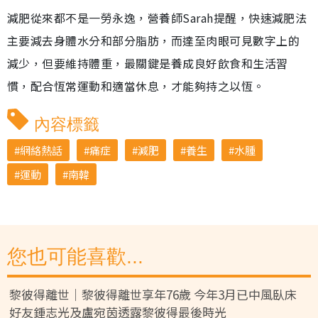
減肥從來都不是一勞永逸，營養師Sarah提醒，快速減肥法
主要減去身體水分和部分脂肪，而達至肉眼可見數字上的
減少，但要維持體重，最關鍵是養成良好飲食和生活習
慣，配合恆常運動和適當休息，才能夠持之以恆。
內容標籤
網絡熱話
痛症
減肥
養生
水腫
運動
南韓
您也可能喜歡...
黎彼得離世｜黎彼得離世享年76歲 今年3月已中風臥床
好友鍾志光及盧宛茵透露黎彼得最後時光