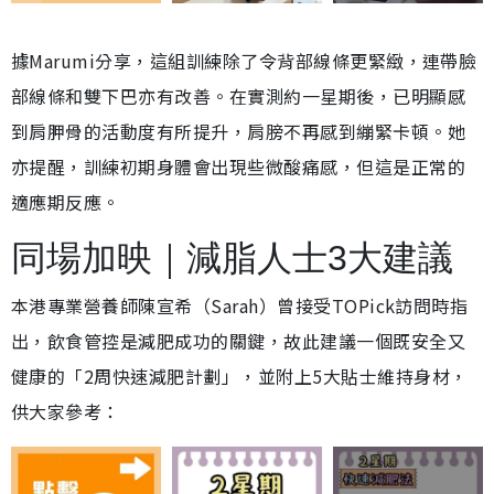
據Marumi分享，這組訓練除了令背部線條更緊緻，連帶臉
部線條和雙下巴亦有改善。在實測約一星期後，已明顯感
到肩胛骨的活動度有所提升，肩膀不再感到繃緊卡頓。她
亦提醒，訓練初期身體會出現些微酸痛感，但這是正常的
適應期反應。
同場加映｜減脂人士3大建議
本港專業營養師陳宣希（Sarah）曾接受TOPick訪問時指
出，飲食管控是減肥成功的關鍵，故此建議一個既安全又
健康的「2周快速減肥計劃」，並附上5大貼士維持身材，
供大家參考：