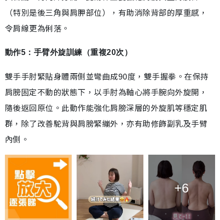
（特別是後三角與肩胛部位），有助消除背部的厚重感，
令肩線更為俐落。
動作5：手臂外旋訓練（重複20次）
雙手手肘緊貼身體兩側並彎曲成90度，雙手握拳。在保持
肩膀固定不動的狀態下，以手肘為軸心將手腕向外旋開，
隨後返回原位。此動作能強化肩膀深層的外旋肌等穩定肌
群，除了改善駝背與肩膀緊繃外，亦有助修飾副乳及手臂
內側。
+6