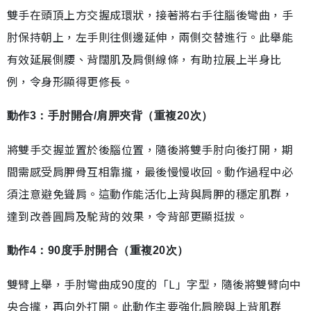
雙手在頭頂上方交握成環狀，接著將右手往腦後彎曲，手
肘保持朝上，左手則往側邊延伸，兩側交替進行。此舉能
有效延展側腰、背闊肌及肩側線條，有助拉展上半身比
例，令身形顯得更修長。
動作3：手肘開合/肩胛夾背（重複20次）
將雙手交握並置於後腦位置，隨後將雙手肘向後打開，期
間需感受肩胛骨互相靠攏，最後慢慢收回。動作過程中必
須注意避免聳肩。這動作能活化上背與肩胛的穩定肌群，
達到改善圓肩及駝背的效果，令背部更顯挺拔。
動作4：90度手肘開合（重複20次）
雙臂上舉，手肘彎曲成90度的「L」字型，隨後將雙臂向中
央合攏，再向外打開。此動作主要強化肩膀與上背肌群