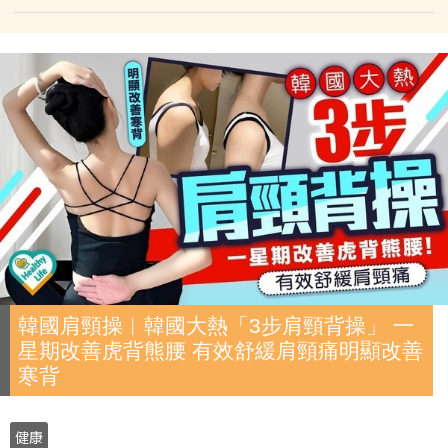
韓國肩頸操︱韓國大熱「3步肩頸背操」 一
星期改善虎背熊腰 有效舒緩肩頸痛明顯改善
寒背
健康