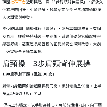
韓國
社群平台
近期興起一套「3步肩頸背伸展操」，解決久
坐族群的困擾，引發熱論，教學貼文至今已累積超過68萬
人次瀏覽與轉發。
不少韓國網民隨後進行「實測」，並分享體驗成果。有網
友表示，連續堅持練習一星期後，肩頸僵硬與緊繃感獲得
顯著舒緩，甚至連長期困擾的圓肩狀況也得到改善，大讚
「做完後全身極為放鬆」。
肩頸操︱3步肩頸背伸展操
1.90度手肘下壓（重複 30 次）
雙臂向身體兩側抬起至與肩同高，手肘彎曲呈90度，上半
身呈現類似「W」字型。
保持上臂穩定，以手肘為軸心，將前臂緩緩向前、向下壓