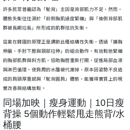
許多民眾普遍認為「駝背」主因是背部肌力不足，然而，
體態失衡往往源於「前側胸肌過度緊繃」與「後側背部肌
群被長期拉長」所形成的肌群拮抗失衡。
這套在韓國的原理正是調節此種結構性失衡，透過「擴胸
伸展、手肘下壓與頸部拉伸」的組合動作，有效鬆弛緊繃
的胸部肌群與斜方肌，協助胸腔重新打開，促進局部血液
與淋巴循環，使肩周的水腫被代謝掉，原本因姿勢不良造
成的肩頸厚重感與「駝背圓肩」體態，能獲得實質上的視
覺改善與結構放鬆。
同場加映｜瘦身運動｜10日瘦
背操 5個動作輕鬆甩走熊背/水
桶腰