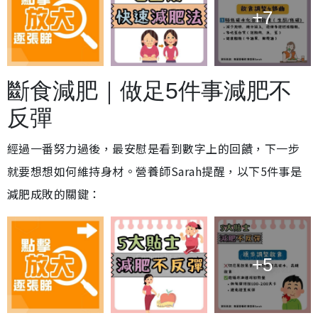
+7
斷食減肥｜做足5件事減肥不
反彈
經過一番努力過後，最安慰是看到數字上的回饋，下一步
就要想想如何維持身材。營養師Sarah提醒，以下5件事是
減肥成敗的關鍵：
+5