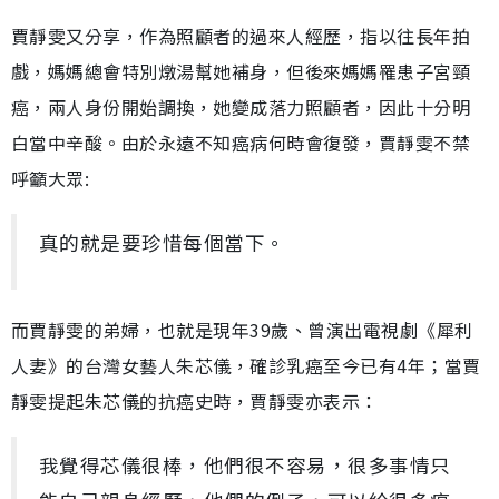
賈靜雯又分享，作為照顧者的過來人經歷，指以往長年拍
戲，媽媽總會特別燉湯幫她補身，但後來媽媽罹患子宮頸
癌，兩人身份開始調換，她變成落力照顧者，因此十分明
白當中辛酸。由於永遠不知癌病何時會復發，賈靜雯不禁
呼籲大眾:
真的就是要珍惜每個當下。
而賈靜雯的弟婦，也就是現年39歲、曾演出電視劇《犀利
人妻》的台灣女藝人朱芯儀，確診乳癌至今已有4年；當賈
靜雯提起朱芯儀的抗癌史時，賈靜雯亦表示：
我覺得芯儀很棒，他們很不容易，很多事情只