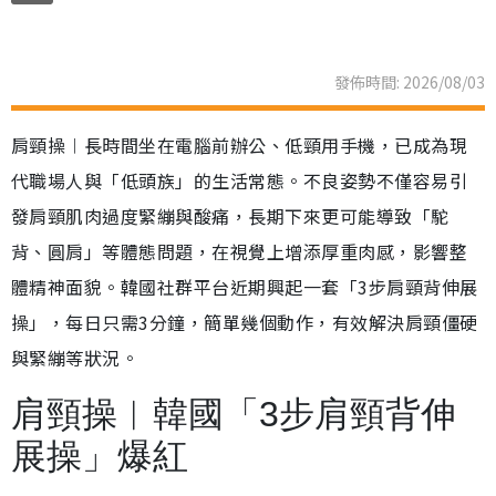
發佈時間: 2026/08/03
肩頸操︱長時間坐在電腦前辦公、低頸用手機，已成為現
代職場人與「低頭族」的生活常態。不良姿勢不僅容易引
發肩頸肌肉過度緊繃與酸痛，長期下來更可能導致「駝
背、圓肩」等體態問題，在視覺上增添厚重肉感，影響整
體精神面貌。韓國社群平台近期興起一套「3步肩頸背伸展
操」，每日只需3分鐘，簡單幾個動作，有效解決肩頸僵硬
與緊繃等狀況。
肩頸操︱韓國「3步肩頸背伸
展操」爆紅