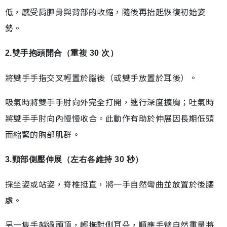
低，感受肩胛骨與背部的收縮，隨後再抬起恢復初始姿
勢。
2.雙手抱頭開合（重複 30 次）
將雙手手指交叉輕置於腦後（或雙手放置於耳後）。
吸氣時將雙手手肘向外完全打開，進行深度擴胸；吐氣時
將雙手手肘向內慢慢收合。此動作有助於伸展因長期低頭
而縮緊的胸部肌群。
3.頸部側壓伸展（左右各維持 30 秒）
採坐姿或站姿，脊椎挺直，將一手自然彎曲並放置於後腰
處。
另一隻手越過頭頂，輕撫對側耳朵，順應手臂自然重量將