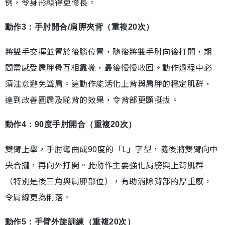
例，令身形顯得更修長。
動作3：手肘開合/肩胛夾背（重複20次）
將雙手交握並置於後腦位置，隨後將雙手肘向後打開，期
間需感受肩胛骨互相靠攏，最後慢慢收回。動作過程中必
須注意避免聳肩。這動作能活化上背與肩胛的穩定肌群，
達到改善圓肩及駝背的效果，令背部更顯挺拔。
動作4：90度手肘開合（重複20次）
雙臂上舉，手肘彎曲成90度的「L」字型，隨後將雙臂向中
央合攏，再向外打開。此動作主要強化肩膀與上背肌群
（特別是後三角與肩胛部位），有助消除背部的厚重感，
令肩線更為俐落。
動作5：手臂外旋訓練（重複20次）