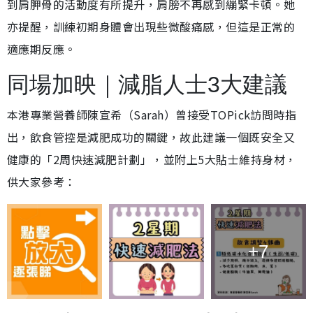
到肩胛骨的活動度有所提升，肩膀不再感到繃緊卡頓。她
亦提醒，訓練初期身體會出現些微酸痛感，但這是正常的
適應期反應。
同場加映｜減脂人士3大建議
本港專業營養師陳宣希（Sarah）曾接受TOPick訪問時指
出，飲食管控是減肥成功的關鍵，故此建議一個既安全又
健康的「2周快速減肥計劃」，並附上5大貼士維持身材，
供大家參考：
+7