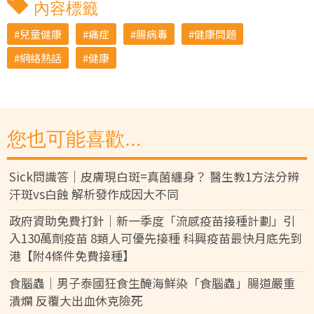
內容標籤
兒童健康
痛症
腸病毒
健康問題
網絡熱話
健康
您也可能喜歡...
Sick問識答｜皮膚現白斑=真菌纏身？ 醫生教1方法分辨
汗斑vs白蝕 解析發作成因大不同
政府資助免費打針｜新一季度「流感疫苗接種計劃」引
入130萬劑疫苗 8類人可優先接種 科興疫苗最快月底先到
港【附4條件免費接種】
食腦蟲｜男子泰國狂食生醃海鮮染「食腦蟲」腸道嚴重
潰爛 反覆大出血休克險死