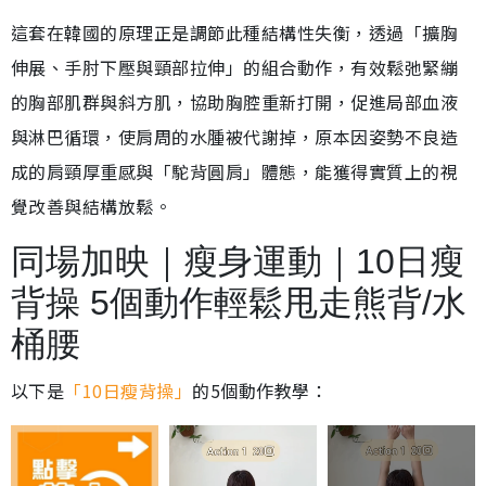
這套在韓國的原理正是調節此種結構性失衡，透過「擴胸
伸展、手肘下壓與頸部拉伸」的組合動作，有效鬆弛緊繃
的胸部肌群與斜方肌，協助胸腔重新打開，促進局部血液
與淋巴循環，使肩周的水腫被代謝掉，原本因姿勢不良造
成的肩頸厚重感與「駝背圓肩」體態，能獲得實質上的視
覺改善與結構放鬆。
同場加映｜瘦身運動｜10日瘦
背操 5個動作輕鬆甩走熊背/水
桶腰
以下是
「10日瘦背操」
的5個動作教學：