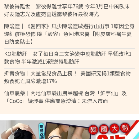
黎彼得離世｜黎彼得離世享年76歲 今年3月已中風臥床
好友鍾志光及盧宛茵透露黎彼得最後時光
陳浚霆｜《愛回家》風少陳浚霆歐遊行山出事 1原因全身
爆紅疹極恐怖 險「毀容」急回港求醫【附皮膚科醫生夏
日防蟲貼士】
KO脂肪肝｜女子每日食三文治變中度脂肪肝 早餐改吃1
款食物 半年激減15磅逆轉脂肪肝
折壽食物｜大量常見食品上榜！ 美國研究揭1類型食物
頻食死亡風險激增17%
仙草農藥丨內地仙草驗出農藥超標 台灣「鮮芋仙」及
「CoCo」疑涉事 供應商急澄清：未流入市面