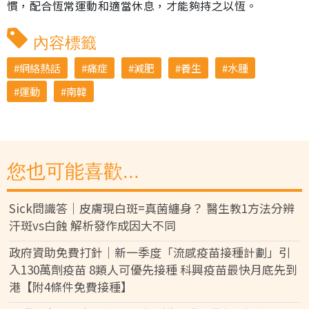
慣，配合恆常運動和適當休息，才能夠持之以恆。
內容標籤
網絡熱話
痛症
減肥
養生
水腫
運動
南韓
您也可能喜歡...
Sick問識答｜皮膚現白斑=真菌纏身？ 醫生教1方法分辨
汗斑vs白蝕 解析發作成因大不同
政府資助免費打針｜新一季度「流感疫苗接種計劃」引
入130萬劑疫苗 8類人可優先接種 科興疫苗最快月底先到
港【附4條件免費接種】