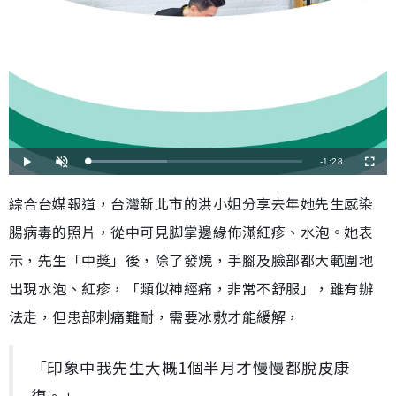
剩
-
1:28
載
播
開
全
入
放
啟
螢
完
音
幕
餘
畢
效
綜合台媒報道，台灣新北市的洪小姐分享去年她先生感染
:
3
時
6
腸病毒的照片，從中可見脚掌邊緣佈滿紅疹、水泡。她表
.
8
間
2
%
示，先生「中獎」後，除了發燒，手腳及臉部都大範圍地
出現水泡、紅疹，「類似神經痛，非常不舒服」，雖有辦
法走，但患部刺痛難耐，需要冰敷才能緩解，
「印象中我先生大概1個半月才慢慢都脫皮康
復。」