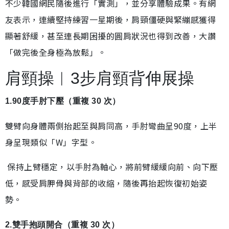
不少韓國網民隨後進行「實測」，並分享體驗成果。有網
友表示，連續堅持練習一星期後，肩頸僵硬與緊繃感獲得
顯著舒緩，甚至連長期困擾的圓肩狀況也得到改善，大讚
「做完後全身極為放鬆」。
肩頸操︱3步肩頸背伸展操
1.90度手肘下壓（重複 30 次）
雙臂向身體兩側抬起至與肩同高，手肘彎曲呈90度，上半
身呈現類似「W」字型。
保持上臂穩定，以手肘為軸心，將前臂緩緩向前、向下壓
低，感受肩胛骨與背部的收縮，隨後再抬起恢復初始姿
勢。
2.雙手抱頭開合（重複 30 次）