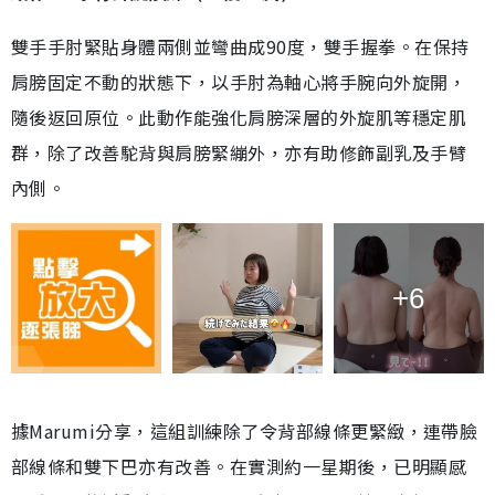
雙手手肘緊貼身體兩側並彎曲成90度，雙手握拳。在保持
肩膀固定不動的狀態下，以手肘為軸心將手腕向外旋開，
隨後返回原位。此動作能強化肩膀深層的外旋肌等穩定肌
群，除了改善駝背與肩膀緊繃外，亦有助修飾副乳及手臂
內側。
+6
據Marumi分享，這組訓練除了令背部線條更緊緻，連帶臉
部線條和雙下巴亦有改善。在實測約一星期後，已明顯感