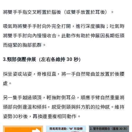
將雙手手指交叉輕置於腦後（或雙手放置於耳後）。
吸氣時將雙手手肘向外完全打開，進行深度擴胸；吐氣時
將雙手手肘向內慢慢收合。此動作有助於伸展因長期低頭
而縮緊的胸部肌群。
3.頸部側壓伸展（左右各維持 30 秒）
採坐姿或站姿，脊椎挺直，將一手自然彎曲並放置於後腰
處。
另一隻手越過頭頂，輕撫對側耳朵，順應手臂自然重量將
頭部向側邊溫和傾斜，感受側頸與斜方肌的拉伸感。維持
姿勢30秒後，再換邊重複相同動作。