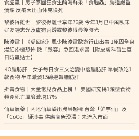
食腦蟲｜男子泰國狂食生醃海鮮染「食腦蟲」腸道嚴重
潰爛 反覆大出血休克險死
黎彼得離世｜黎彼得離世享年76歲 今年3月已中風臥床
好友鍾志光及盧宛茵透露黎彼得最後時光
陳浚霆｜《愛回家》風少陳浚霆歐遊行山出事 1原因全身
爆紅疹極恐怖 險「毀容」急回港求醫【附皮膚科醫生夏
日防蟲貼士】
KO脂肪肝｜女子每日食三文治變中度脂肪肝 早餐改吃1
款食物 半年激減15磅逆轉脂肪肝
折壽食物｜大量常見食品上榜！ 美國研究揭1類型食物
頻食死亡風險激增17%
仙草農藥丨內地仙草驗出農藥超標 台灣「鮮芋仙」及
「CoCo」疑涉事 供應商急澄清：未流入市面