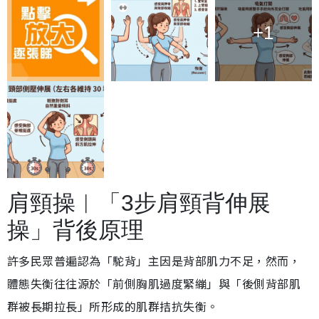
+1
肩頸操︱「3步肩頸背伸展
操」背後原理
許多民眾普遍認為「駝背」主因是背部肌力不足，然而，
體態失衡往往源於「前側胸肌過度緊繃」與「後側背部肌
群被長期拉長」所形成的肌群拮抗失衡。