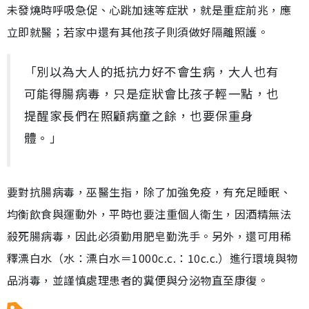
未發燒時呼吸急促、心跳加速等症狀，就是重症前兆，應
立即就醫；若家中還有其他孩子則須做好隔離照護。
「別以為大人的抵抗力好不會生病，大人也有
可能得腸病毒，只是症狀會比孩子輕一點，也
提醒家長們在照顧病童之餘，也要保重身
體。」
要對抗腸病毒，巫醫生指，除了加強免疫，有充足睡眠、
均衡飲食與運動外，平時也要注重個人衛生，因酒精無法
殺死腸病毒，因此必須勤用肥皂勤洗手。另外，還可用稀
釋漂白水（水：漂白水＝1000c.c.：10c.c.）進行環境與物
品消毒，並謹慎處理患者的糞便與分泌物直至康復。