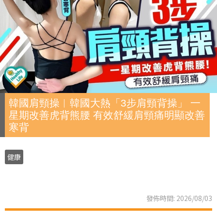
韓國肩頸操︱韓國大熱「3步肩頸背操」 一
星期改善虎背熊腰 有效舒緩肩頸痛明顯改善
寒背
健康
發佈時間: 2026/08/03