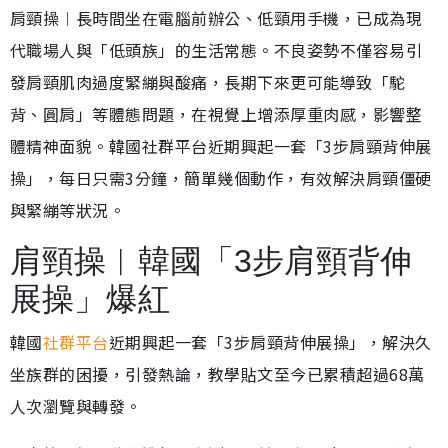
肩頸操︱長時間坐在電腦前辦公、低頸用手機，已成為現
代職場人與「低頭族」的生活常態。不良姿勢不僅容易引
發肩頸肌肉過度緊繃與酸痛，長期下來更可能導致「駝
背、圓肩」等體態問題，在視覺上增添厚重肉感，影響整
體精神面貌。韓國社群平台近期興起一套「3步肩頸背伸展
操」，每日只需3分鐘，簡單幾個動作，有效解決肩頸僵硬
與緊繃等狀況。
肩頸操︱韓國「3步肩頸背伸
展操」爆紅
韓國
社群平台
近期興起一套「3步肩頸背伸展操」，解決久
坐族群的困擾，引發熱論，教學貼文至今已累積超過68萬
人次瀏覽與轉發。