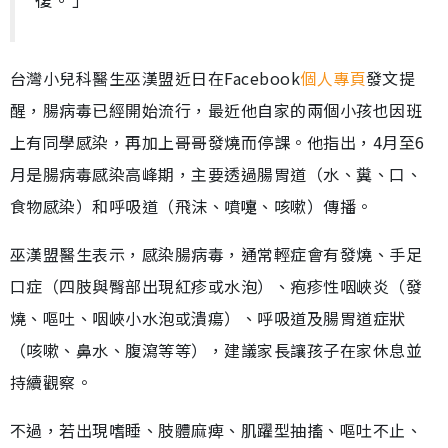
台灣小兒科醫生巫漢盟近日在Facebook
個人專頁
發文提
醒，腸病毒已經開始流行，最近他自家的兩個小孩也因班
上有同學感染，再加上哥哥發燒而停課。他指出，4月至6
月是腸病毒感染高峰期，主要透過腸胃道（水、糞、口、
食物感染）和呼吸道（飛沫、噴嚏、咳嗽）傳播。
巫漢盟醫生表示，感染腸病毒，通常輕症會有發燒、手足
口症（四肢與臀部出現紅疹或水泡）、疱疹性咽峽炎（發
燒、嘔吐、咽峽小水泡或潰瘍）、呼吸道及腸胃道症狀
（咳嗽、鼻水、腹瀉等等），建議家長讓孩子在家休息並
持續觀察。
不過，若出現嗜睡、肢體麻痺、肌躍型抽搐、嘔吐不止、