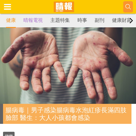
健康
晴報電視
主題特集
時事
副刊
健康財富
腸病毒｜男子感染腸病毒水泡紅疹長滿四肢
臉部 醫生：大人小孩都會感染