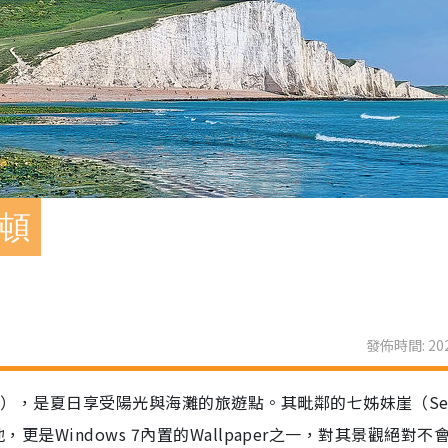
萊頓
發佈時間: 202
on），是夏日享受陽光與海灘的旅遊點。其毗鄰的七姊妹崖（Sev
景地，更是Windows 7內置的Wallpaper之一，對其景觀絕對不