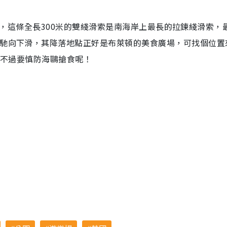
ip），這條全長300米的雙綫滑索是南海岸上最長的拉鍊綫滑索，
飛馳向下滑，其降落地點正好是布萊頓的美食廣場，可找個位置
，不過要慎防海鷗搶食呢！