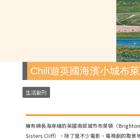
Chill遊英國海濱小城布
生活副刊
擁有綿長海岸綫的英國南部城市布萊頓（Bright
Sisters Cliff），除了是不少電影、電視劇的取