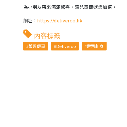
為小朋友帶來滿滿驚喜，讓兒童節歡樂加倍。
網址︰
https://deliveroo.hk
內容標籤
著數優惠
Deliveroo
壽司刺身