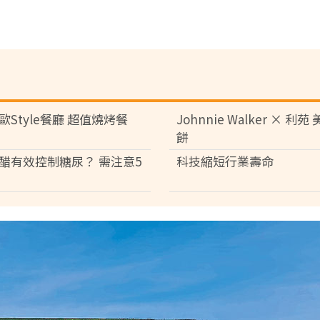
歐Style餐廳 超值燒烤餐
Johnnie Walker × 利
餅
醋有效控制糖尿？ 需注意5
科技縮短行業壽命