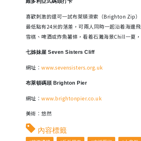
維多利亞式碼頭打卡
喜歡刺激的還可一試布萊頓滑索（Brighton Z
最低點有24米的落差，可兩人同時一起沿着海邊
雪榚、啤酒或炸魚薯條，看着石灘海景Chill一夏
七姊妹崖 Seven Sisters Cliff
網址︰
www.sevensisters.org.uk
布萊頓碼頭 Brighton Pier
網址︰
www.brightonpier.co.uk
美術︰悠然
內容標籤