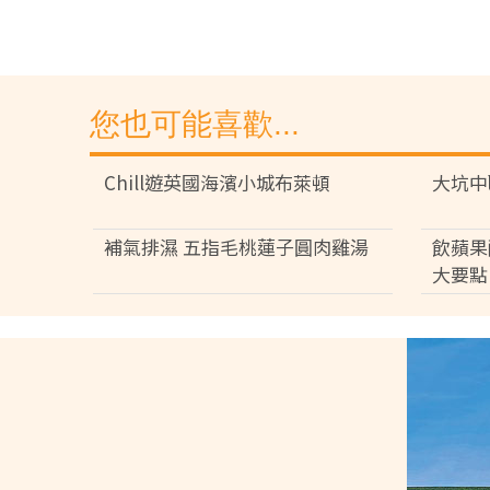
您也可能喜歡...
Chill遊英國海濱小城布萊頓
大坑中
補氣排濕 五指毛桃蓮子圓肉雞湯
飲蘋果
大要點