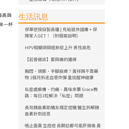
最高與
生活訊息
來一杯
保單逆按自製長糧 | 充裕退休儲備 + 保
障家人GET！（附個案說明）
HPV相關頭頸癌新症上升 男性高危
【若善健談】愛與痛的邊緣
胸悶、頭脹、手腳麻痺？黃祥興不靠藥
物 1個月拆走血管炸彈 重拾醒神健康
私密處痕癢、灼痛、異味來襲 Grace教
路：每日1粒解決「私密」問題
長效胰島素助糖友穩定控糖 醫生拆解胰
島素針劑迷思
唔止面黃 生痘痘 長期攰都可能肝損傷 黃