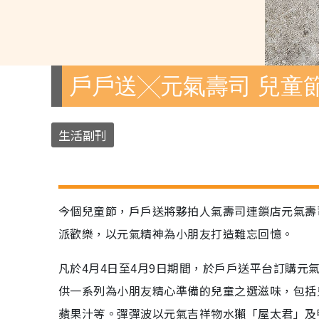
戶戶送╳元氣壽司 兒童
生活副刊
今個兒童節，戶戶送將夥拍人氣壽司連鎖店元氣壽
派歡樂，以元氣精神為小朋友打造難忘回憶。
凡於4月4日至4月9日期間，於戶戶送平台訂購元
供一系列為小朋友精心準備的兒童之選滋味，包括
蘋果汁等。彈彈波以元氣吉祥物水獺「屋太君」及