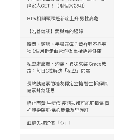
障家人GET！（附個案說明）
HPV相關頭頸癌新症上升 男性高危
【若善健談】愛與痛的邊緣
胸悶、頭脹、手腳麻痺？黃祥興不靠藥
物 1個月拆走血管炸彈 重拾醒神健康
私密處痕癢、灼痛、異味來襲 Grace教
路：每日1粒解決「私密」問題
長效胰島素助糖友穩定控糖 醫生拆解胰
島素針劑迷思
唔止面黃 生痘痘 長期攰都可能肝損傷 黃
祥興逆轉肝機能 慶幸及早護肝
血糖失控好傷「心」!