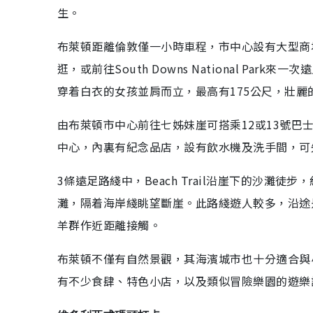
生。
布萊頓距離倫敦僅一小時車程，市中心設有大型商
逛，或前往South Downs National P
穿着白衣的女孩並肩而立，最高有175公尺，壯
由布萊頓市中心前往七姊妹崖可搭乘12或13號巴
中心，內裏有紀念品店，設有飲水機及洗手間，可
3條遠足路綫中，Beach Trail沿崖下的沙灘徒步
灘，隔着海岸綫眺望斷崖。此路綫遊人較多，沿途
羊群作近距離接觸。
布萊頓不僅有自然景觀，其海濱城市也十分適合與
有不少食肆、特色小店，以及類似冒險樂園的遊樂