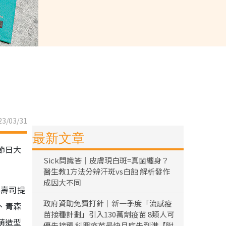
3/03/31
最新文章
節日大
Sick問識答｜皮膚現白斑=真菌纏身？
醫生教1方法分辨汗斑vs白蝕 解析發作
成因大不同
氣壽司提
政府資助免費打針｜新一季度「流感疫
、青森
苗接種計劃」引入130萬劑疫苗 8類人可
萌造型
優先接種 科興疫苗最快月底先到港【附