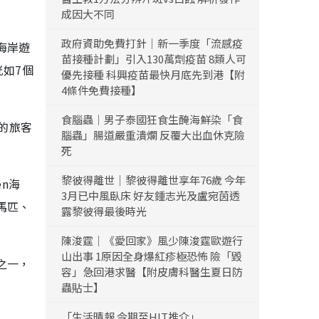
成因大不同
政府資助免費打針｜新一季度「流感疫
海岸遊
苗接種計劃」引入130萬劑疫苗 8類人可
恍如7個
優先接種 科興疫苗最快月底先到港【附
4條件免費接種】
食腦蟲｜男子泰國狂食生醃海鮮染「食
的旅客
腦蟲」腸道嚴重潰爛 反覆大出血休克險
死
黎彼得離世｜黎彼得離世享年76歲 今年
en海
3月已中風臥床 好友鍾志光及盧宛茵透
馬匹、
露黎彼得最後時光
陳浚霆｜《愛回家》風少陳浚霆歐遊行
山出事 1原因全身爆紅疹極恐怖 險「毀
之一，
容」急回港求醫【附皮膚科醫生夏日防
蟲貼士】
「生活晴報 今期至HIT推介」