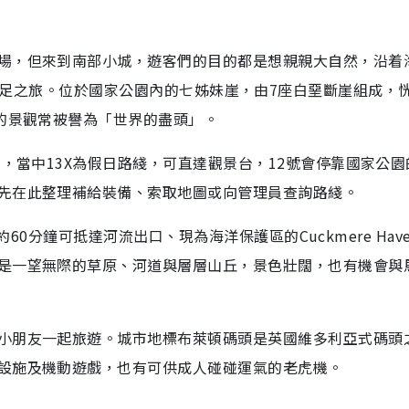
場，但來到南部小城，遊客們的目的都是想親親大自然，沿着
ark來一次遠足之旅。位於國家公園內的七姊妹崖，由7座白堊斷崖組成，
麗的景觀常被譽為「世界的盡頭」。
士，當中13X為假日路綫，可直達觀景台，12號會停靠國家公園
先在此整理補給裝備、索取地圖或向管理員查詢路綫。
，約60分鐘可抵達河流出口、現為海洋保護區的Cuckmere Hav
是一望無際的草原、河道與層層山丘，景色壯闊，也有機會與
小朋友一起旅遊。城市地標布萊頓碼頭是英國維多利亞式碼頭
設施及機動遊戲，也有可供成人碰碰運氣的老虎機。