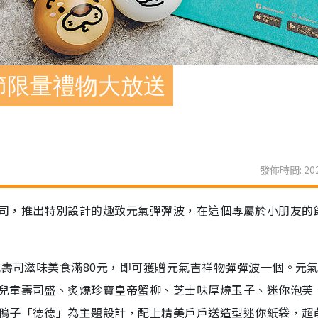
節限量禮物大放送
發佈時間: 202
司，推出特別設計的趣致元氣彈彈波，在這個專屬於小朋友的
氣壽司滋味美食滿80元，即可獲贈元氣吉祥物彈彈波一個。元
兒童壽司盛、炙燒珍寶皇帝蟹柳、芝士味厚燒玉子、迷你泡芙
鴨子「德德」為主題設計，配上精美戶戶送造型迷你紙袋，超