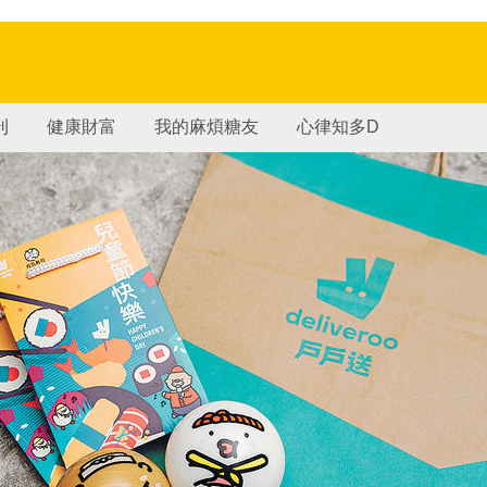
刊
健康財富
我的麻煩糖友
心律知多D