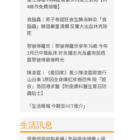
4條件免費接種】
食腦蟲｜男子泰國狂食生醃海鮮染「食
腦蟲」腸道嚴重潰爛 反覆大出血休克險
死
黎彼得離世｜黎彼得離世享年76歲 今年
3月已中風臥床 好友鍾志光及盧宛茵透
露黎彼得最後時光
陳浚霆｜《愛回家》風少陳浚霆歐遊行
山出事 1原因全身爆紅疹極恐怖 險「毀
容」急回港求醫【附皮膚科醫生夏日防
蟲貼士】
「生活晴報 今期至HIT推介」
生活訊息
保單逆按自製長糧 | 充裕退休儲備 + 保