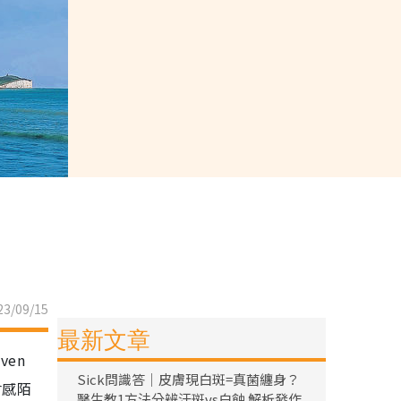
3/09/15
最新文章
en
Sick問識答｜皮膚現白斑=真菌纏身？
會感陌
醫生教1方法分辨汗斑vs白蝕 解析發作