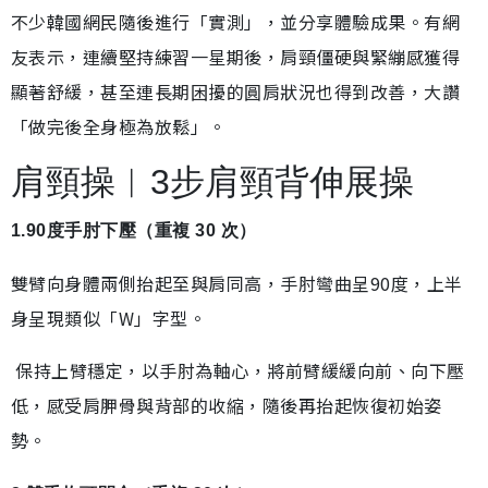
不少韓國網民隨後進行「實測」，並分享體驗成果。有網
友表示，連續堅持練習一星期後，肩頸僵硬與緊繃感獲得
顯著舒緩，甚至連長期困擾的圓肩狀況也得到改善，大讚
「做完後全身極為放鬆」。
肩頸操︱3步肩頸背伸展操
1.90度手肘下壓（重複 30 次）
雙臂向身體兩側抬起至與肩同高，手肘彎曲呈90度，上半
身呈現類似「W」字型。
保持上臂穩定，以手肘為軸心，將前臂緩緩向前、向下壓
低，感受肩胛骨與背部的收縮，隨後再抬起恢復初始姿
勢。