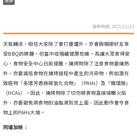
健康
發佈時間: 2021/11/13
天氣轉涼，相信大家除了會打邊爐外，亦會與親朋好友享
受BBQ的樂趣，但當中或暗藏健康危機。為讓大眾食得安
心，食物安全中心日前提醒，燒烤時除了注意食物要燒熟
外，亦要減低食物在燒烤過程中產生的污染物，例如潛在
致癌物「多環芳香族碳氫化合物」（PAHs）及「雜環胺」
（HCAs）。因此，燒烤時除了切勿將食物直接接觸火焰
外，亦要避免將食物的油脂滴到炭上面，因此動作會令食
物上的PAHs大增。
同場加映：