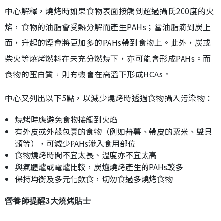
中心解釋，燒烤時如果食物表面接觸到超過攝氏200度的火
焰，食物的油脂會受熱分解而產生PAHs；當油脂滴到炭上
面，升起的煙會將更加多的PAHs帶到食物上。此外，炭或
柴火等燒烤燃料在未充分燃燒下，亦可能會形成PAHs。而
食物的蛋白質，則有機會在高溫下形成HCAs。
中心又列出以下5點，以減少燒烤時透過食物攝入污染物：
燒烤時應避免食物接觸到火焰
有外皮或外殼包裹的食物（例如蕃薯、帶皮的粟米、雙貝
類等），可減少PAHs滲入食用部位
食物燒烤時間不宜太長、溫度亦不宜太高
與氣體爐或電爐比較，炭爐燒烤產生的PAHs較多
保持均衡及多元化飲食，切勿食過多燒烤食物
營養師提醒3大燒烤貼士