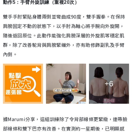
動作5：手臂外旋訓練（重複20次）
雙手手肘緊貼身體兩側並彎曲成90度，雙手握拳。在保持
肩膀固定不動的狀態下，以手肘為軸心將手腕向外旋開，
隨後返回原位。此動作能強化肩膀深層的外旋肌等穩定肌
群，除了改善駝背與肩膀緊繃外，亦有助修飾副乳及手臂
內側。
+6
據Marumi分享，這組訓練除了令背部線條更緊緻，連帶臉
部線條和雙下巴亦有改善。在實測約一星期後，已明顯感