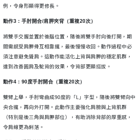
例，令身形顯得更修長。
動作3：手肘開合/肩胛夾背（重複20次）
將雙手交握並置於後腦位置，隨後將雙手肘向後打開，期
間需感受肩胛骨互相靠攏，最後慢慢收回。動作過程中必
須注意避免聳肩。這動作能活化上背與肩胛的穩定肌群，
達到改善圓肩及駝背的效果，令背部更顯挺拔。
動作4：90度手肘開合（重複20次）
雙臂上舉，手肘彎曲成90度的「L」字型，隨後將雙臂向中
央合攏，再向外打開。此動作主要強化肩膀與上背肌群
（特別是後三角與肩胛部位），有助消除背部的厚重感，
令肩線更為俐落。