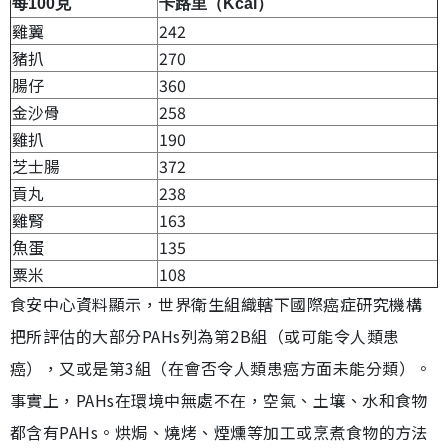
每100克
卡路里（Kcal）
雞翼
242
豬扒
270
腸仔
360
金沙骨
258
雞扒
190
芝士腸
372
貢丸
238
雞腎
163
魚蛋
135
粟米
108
食安中心資料顯示，世界衛生組織轄下國際癌症研究機構
把所評估的大部分PAHs列為第2B組（或可能令人類患
癌），又或是第3組（在會否令人類患癌方面未能分類）。
事實上，PAHs在環境中無處不在，空氣、土壤、水和食物
都含有PAHs。烘焗、燒烤、煙燻等加工或烹煮食物的方法