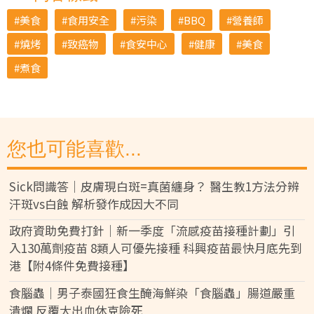
美食
食用安全
污染
BBQ
營養師
燒烤
致癌物
食安中心
健康
美食
煮食
您也可能喜歡...
Sick問識答｜皮膚現白斑=真菌纏身？ 醫生教1方法分辨
汗斑vs白蝕 解析發作成因大不同
政府資助免費打針｜新一季度「流感疫苗接種計劃」引
入130萬劑疫苗 8類人可優先接種 科興疫苗最快月底先到
港【附4條件免費接種】
食腦蟲｜男子泰國狂食生醃海鮮染「食腦蟲」腸道嚴重
潰爛 反覆大出血休克險死