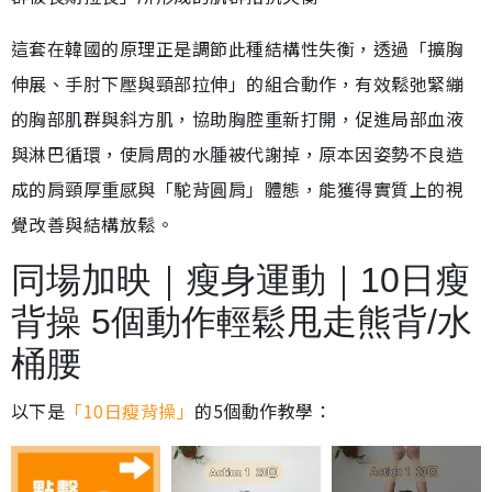
這套在韓國的原理正是調節此種結構性失衡，透過「擴胸
伸展、手肘下壓與頸部拉伸」的組合動作，有效鬆弛緊繃
的胸部肌群與斜方肌，協助胸腔重新打開，促進局部血液
與淋巴循環，使肩周的水腫被代謝掉，原本因姿勢不良造
成的肩頸厚重感與「駝背圓肩」體態，能獲得實質上的視
覺改善與結構放鬆。
同場加映｜瘦身運動｜10日瘦
背操 5個動作輕鬆甩走熊背/水
桶腰
以下是
「10日瘦背操」
的5個動作教學：