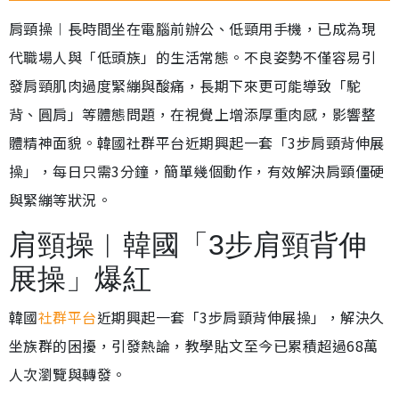
肩頸操︱長時間坐在電腦前辦公、低頸用手機，已成為現
代職場人與「低頭族」的生活常態。不良姿勢不僅容易引
發肩頸肌肉過度緊繃與酸痛，長期下來更可能導致「駝
背、圓肩」等體態問題，在視覺上增添厚重肉感，影響整
體精神面貌。韓國社群平台近期興起一套「3步肩頸背伸展
操」，每日只需3分鐘，簡單幾個動作，有效解決肩頸僵硬
與緊繃等狀況。
肩頸操︱韓國「3步肩頸背伸
展操」爆紅
韓國
社群平台
近期興起一套「3步肩頸背伸展操」，解決久
坐族群的困擾，引發熱論，教學貼文至今已累積超過68萬
人次瀏覽與轉發。