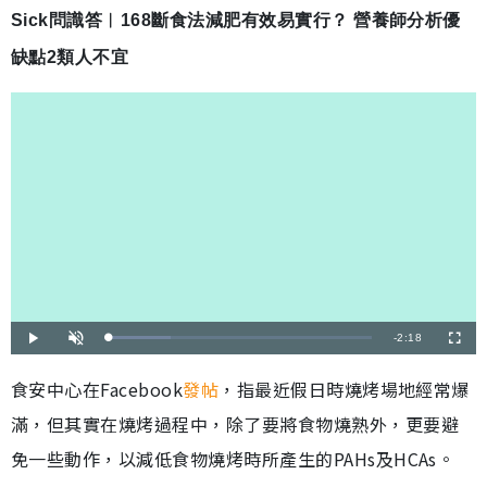
Sick問識答︳168斷食法減肥有效易實行？ 營養師分析優
缺點2類人不宜
剩
-
2:18
載
播
開
全
入
放
啟
螢
完
音
幕
餘
畢
效
食安中心在Facebook
發帖
，指最近假日時燒烤場地經常爆
:
2
時
3
滿，但其實在燒烤過程中，除了要將食物燒熟外，更要避
.
4
間
8
%
免一些動作，以減低食物燒烤時所產生的PAHs及HCAs。