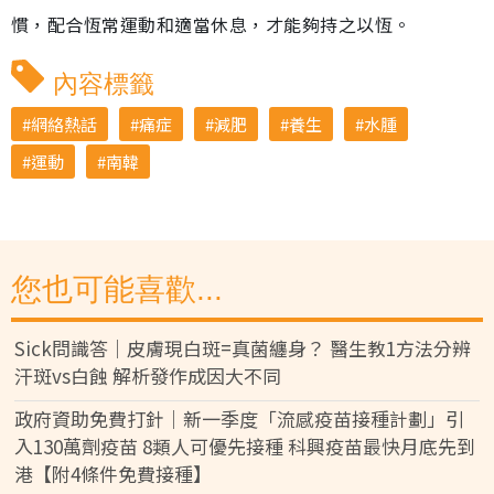
慣，配合恆常運動和適當休息，才能夠持之以恆。
內容標籤
網絡熱話
痛症
減肥
養生
水腫
運動
南韓
您也可能喜歡...
Sick問識答｜皮膚現白斑=真菌纏身？ 醫生教1方法分辨
汗斑vs白蝕 解析發作成因大不同
政府資助免費打針｜新一季度「流感疫苗接種計劃」引
入130萬劑疫苗 8類人可優先接種 科興疫苗最快月底先到
港【附4條件免費接種】