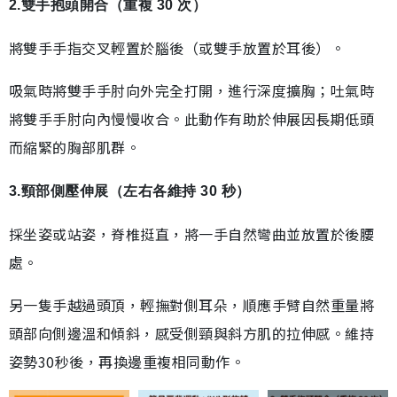
2.雙手抱頭開合（重複 30 次）
將雙手手指交叉輕置於腦後（或雙手放置於耳後）。
吸氣時將雙手手肘向外完全打開，進行深度擴胸；吐氣時
將雙手手肘向內慢慢收合。此動作有助於伸展因長期低頭
而縮緊的胸部肌群。
3.頸部側壓伸展（左右各維持 30 秒）
採坐姿或站姿，脊椎挺直，將一手自然彎曲並放置於後腰
處。
另一隻手越過頭頂，輕撫對側耳朵，順應手臂自然重量將
頭部向側邊溫和傾斜，感受側頸與斜方肌的拉伸感。維持
姿勢30秒後，再換邊重複相同動作。