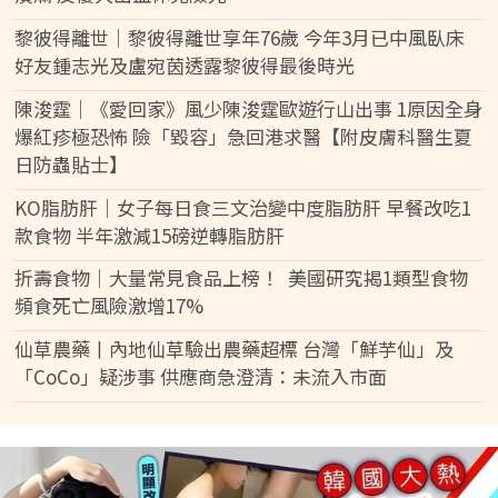
黎彼得離世｜黎彼得離世享年76歲 今年3月已中風臥床
好友鍾志光及盧宛茵透露黎彼得最後時光
陳浚霆｜《愛回家》風少陳浚霆歐遊行山出事 1原因全身
爆紅疹極恐怖 險「毀容」急回港求醫【附皮膚科醫生夏
日防蟲貼士】
KO脂肪肝｜女子每日食三文治變中度脂肪肝 早餐改吃1
款食物 半年激減15磅逆轉脂肪肝
折壽食物｜大量常見食品上榜！ 美國研究揭1類型食物
頻食死亡風險激增17%
仙草農藥丨內地仙草驗出農藥超標 台灣「鮮芋仙」及
「CoCo」疑涉事 供應商急澄清：未流入市面