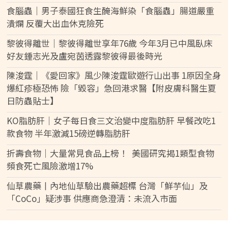
食腦蟲｜男子泰國狂食生醃海鮮染「食腦蟲」腸道嚴重
潰爛 反覆大出血休克險死
黎彼得離世｜黎彼得離世享年76歲 今年3月已中風臥床
好友鍾志光及盧宛茵透露黎彼得最後時光
陳浚霆｜《愛回家》風少陳浚霆歐遊行山出事 1原因全身
爆紅疹極恐怖 險「毀容」急回港求醫【附皮膚科醫生夏
日防蟲貼士】
KO脂肪肝｜女子每日食三文治變中度脂肪肝 早餐改吃1
款食物 半年激減15磅逆轉脂肪肝
折壽食物｜大量常見食品上榜！ 美國研究揭1類型食物
頻食死亡風險激增17%
仙草農藥丨內地仙草驗出農藥超標 台灣「鮮芋仙」及
「CoCo」疑涉事 供應商急澄清：未流入市面