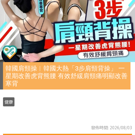
韓國肩頸操︱韓國大熱「3步肩頸背操」 一
星期改善虎背熊腰 有效舒緩肩頸痛明顯改善
寒背
健康
發佈時間: 2026/08/03