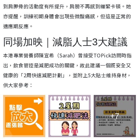
到肩胛骨的活動度有所提升，肩膀不再感到繃緊卡頓。她
亦提醒，訓練初期身體會出現些微酸痛感，但這是正常的
適應期反應。
同場加映｜減脂人士3大建議
本港專業營養師陳宣希（Sarah）曾接受TOPick訪問時指
出，飲食管控是減肥成功的關鍵，故此建議一個既安全又
健康的「2周快速減肥計劃」，並附上5大貼士維持身材，
供大家參考：
+7