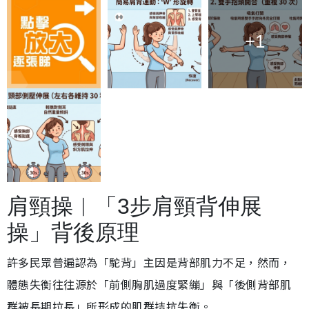
+1
肩頸操︱「3步肩頸背伸展
操」背後原理
許多民眾普遍認為「駝背」主因是背部肌力不足，然而，
體態失衡往往源於「前側胸肌過度緊繃」與「後側背部肌
群被長期拉長」所形成的肌群拮抗失衡。