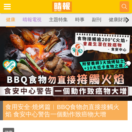
健康
晴報電視
主題特集
時事
副刊
健康財富
食用安全·燒烤篇︳BBQ食物勿直接接觸火
焰 食安中心警告一個動作致癌物大增