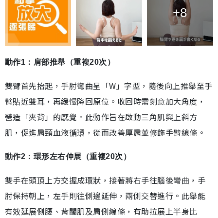
+8
動作1：肩部推舉（重複20次）
雙臂首先抬起，手肘彎曲呈「W」字型，隨後向上推舉至手
臂貼近雙耳，再緩慢降回原位。收回時需刻意加大角度，
營造「夾背」的感覺。此動作旨在啟動三角肌與上斜方
肌，促進肩頸血液循環，從而改善厚肩並修飾手臂線條。
動作2：環形左右伸展（重複20次）
雙手在頭頂上方交握成環狀，接著將右手往腦後彎曲，手
肘保持朝上，左手則往側邊延伸，兩側交替進行。此舉能
有效延展側腰、背闊肌及肩側線條，有助拉展上半身比