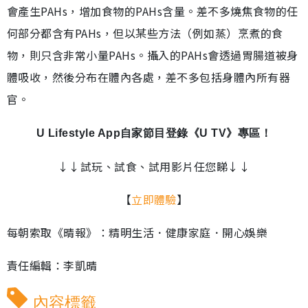
會產生PAHs，增加食物的PAHs含量。差不多燒焦食物的任
何部分都含有PAHs，但以某些方法（例如蒸）烹煮的食
物，則只含非常小量PAHs。攝入的PAHs會透過胃腸道被身
體吸收，然後分布在體內各處，差不多包括身體內所有器
官。
U Lifestyle App自家節目登錄《U TV》專區！
↓↓試玩、試食、試用影片任您睇↓↓
【
立即體驗
】
每朝索取《晴報》：精明生活．健康家庭．開心娛樂
責任編輯：李凱晴
內容標籤