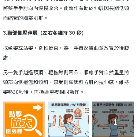
將雙手手肘向內慢慢收合。此動作有助於伸展因長期低頭
而縮緊的胸部肌群。
3.頸部側壓伸展（左右各維持 30 秒）
採坐姿或站姿，脊椎挺直，將一手自然彎曲並放置於後腰
處。
另一隻手越過頭頂，輕撫對側耳朵，順應手臂自然重量將
頭部向側邊溫和傾斜，感受側頸與斜方肌的拉伸感。維持
姿勢30秒後，再換邊重複相同動作。
+1