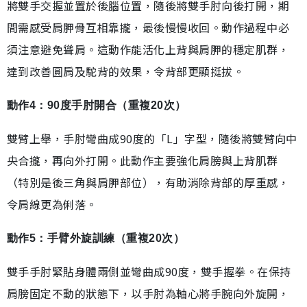
將雙手交握並置於後腦位置，隨後將雙手肘向後打開，期
間需感受肩胛骨互相靠攏，最後慢慢收回。動作過程中必
須注意避免聳肩。這動作能活化上背與肩胛的穩定肌群，
達到改善圓肩及駝背的效果，令背部更顯挺拔。
動作4：90度手肘開合（重複20次）
雙臂上舉，手肘彎曲成90度的「L」字型，隨後將雙臂向中
央合攏，再向外打開。此動作主要強化肩膀與上背肌群
（特別是後三角與肩胛部位），有助消除背部的厚重感，
令肩線更為俐落。
動作5：手臂外旋訓練（重複20次）
雙手手肘緊貼身體兩側並彎曲成90度，雙手握拳。在保持
肩膀固定不動的狀態下，以手肘為軸心將手腕向外旋開，