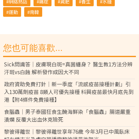
網絡熱話
痛症
減肥
養生
水腫
運動
南韓
您也可能喜歡...
Sick問識答｜皮膚現白斑=真菌纏身？ 醫生教1方法分辨
汗斑vs白蝕 解析發作成因大不同
政府資助免費打針｜新一季度「流感疫苗接種計劃」引
入130萬劑疫苗 8類人可優先接種 科興疫苗最快月底先到
港【附4條件免費接種】
食腦蟲｜男子泰國狂食生醃海鮮染「食腦蟲」腸道嚴重
潰爛 反覆大出血休克險死
黎彼得離世｜黎彼得離世享年76歲 今年3月已中風臥床