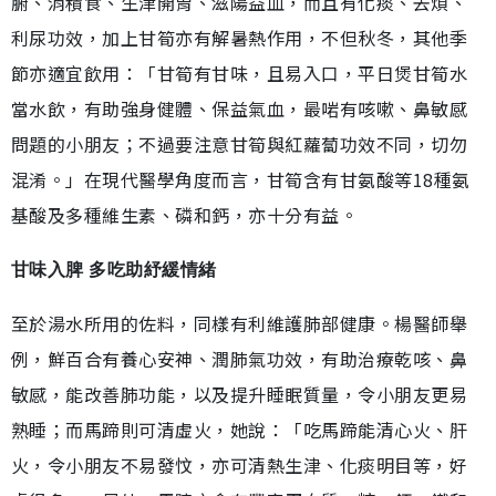
腑、消積食、生津開胃、滋陽益血，而且有化痰、去煩、
利尿功效，加上甘筍亦有解暑熱作用，不但秋冬，其他季
節亦適宜飲用：「甘筍有甘味，且易入口，平日煲甘筍水
當水飲，有助強身健體、保益氣血，最啱有咳嗽、鼻敏感
問題的小朋友；不過要注意甘筍與紅蘿蔔功效不同，切勿
混淆。」在現代醫學角度而言，甘筍含有甘氨酸等18種氨
基酸及多種維生素、磷和鈣，亦十分有益。
甘味入脾 多吃助紓緩情緒
至於湯水所用的佐料，同樣有利維護肺部健康。楊醫師舉
例，鮮百合有養心安神、潤肺氣功效，有助治療乾咳、鼻
敏感，能改善肺功能，以及提升睡眠質量，令小朋友更易
熟睡；而馬蹄則可清虛火，她說：「吃馬蹄能清心火、肝
火，令小朋友不易發忟，亦可清熱生津、化痰明目等，好