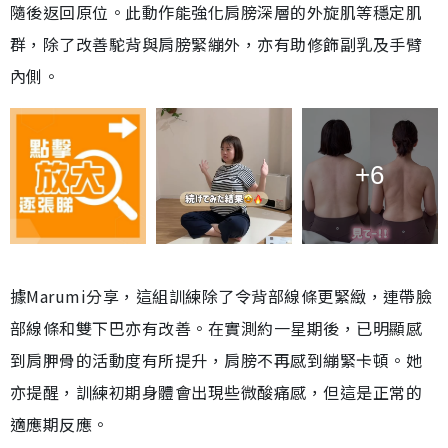
隨後返回原位。此動作能強化肩膀深層的外旋肌等穩定肌
群，除了改善駝背與肩膀緊繃外，亦有助修飾副乳及手臂
內側。
+6
據Marumi分享，這組訓練除了令背部線條更緊緻，連帶臉
部線條和雙下巴亦有改善。在實測約一星期後，已明顯感
到肩胛骨的活動度有所提升，肩膀不再感到繃緊卡頓。她
亦提醒，訓練初期身體會出現些微酸痛感，但這是正常的
適應期反應。