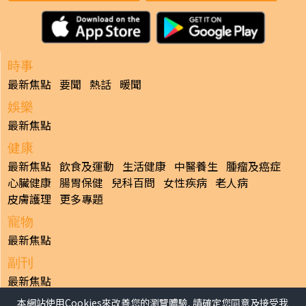
時事
最新焦點
要聞
熱話
暖聞
娛樂
最新焦點
健康
最新焦點
飲食及運動
生活健康
中醫養生
腫瘤及癌症
心臟健康
腸胃保健
兒科百問
女性疾病
老人病
皮膚護理
更多專題
寵物
最新焦點
副刊
最新焦點
本網站使用Cookies來改善您的瀏覽體驗, 請確定您同意及接受我
日報