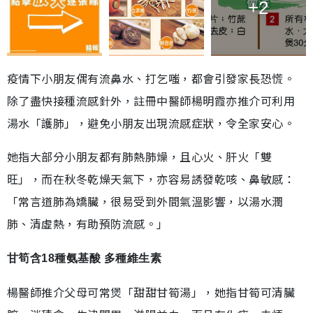
+2
疫情下小朋友偶有流鼻水、打乞嗤，都會引發家長恐慌。
除了盡快接種流感針外，註冊中醫師楊明霞亦推介可利用
湯水「護肺」，避免小朋友出現流感症狀，令全家安心。
她指大部分小朋友都有肺熱肺燥，且心火、肝火「雙
旺」，而在秋冬乾燥天氣下，亦容易誘發乾咳、鼻敏感：
「常言道肺為嬌臟，很易受到外間氣溫影響，以湯水潤
肺、清虛熱，有助預防流感。」
甘筍含18種氨基酸 多種維生素
楊醫師推介父母可常煲「甜甜甘筍湯」，她指甘筍可清臟