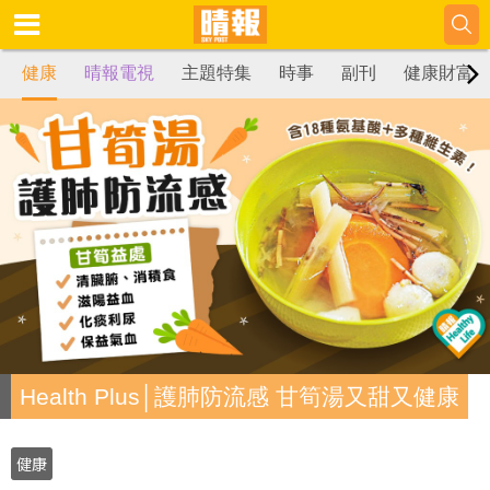
健康
晴報電視
主題特集
時事
副刊
健康財富
Health Plus│護肺防流感 甘筍湯又甜又健康
健康