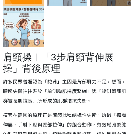
肩頸操︱「3步肩頸背伸展
操」背後原理
許多民眾普遍認為「駝背」主因是背部肌力不足，然而，
體態失衡往往源於「前側胸肌過度緊繃」與「後側背部肌
群被長期拉長」所形成的肌群拮抗失衡。
這套在韓國的原理正是調節此種結構性失衡，透過「擴胸
伸展、手肘下壓與頸部拉伸」的組合動作，有效鬆弛緊繃
的胸部肌群與斜方肌，協助胸腔重新打開，促進局部血液