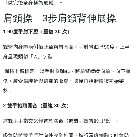
「做完後全身極為放鬆」。
肩頸操︱3步肩頸背伸展操
1.90度手肘下壓（重複 30 次）
雙臂向身體兩側抬起至與肩同高，手肘彎曲呈90度，上半
身呈現類似「W」字型。
保持上臂穩定，以手肘為軸心，將前臂緩緩向前、向下壓
低，感受肩胛骨與背部的收縮，隨後再抬起恢復初始姿
勢。
2.雙手抱頭開合（重複 30 次）
將雙手手指交叉輕置於腦後（或雙手放置於耳後）。
吸氣時將雙手手肘向外完全打開，進行深度擴胸；吐氣時