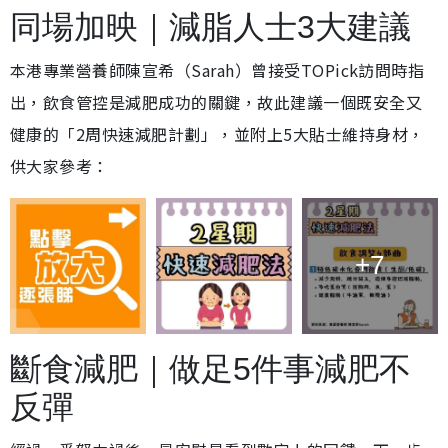
同場加映｜減脂人士3大建議
本港專業營養師陳宣希（Sarah）曾接受TOPick訪問時指
出，飲食管控是減肥成功的關鍵，故此建議一個既安全又
健康的「2周快速減肥計劃」，並附上5大貼士維持身材，
供大家參考：
+7
斷食減肥｜做足5件事減肥不
反彈