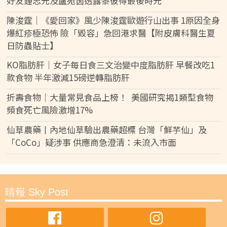
好友鍾志光及盧宛茵透露黎彼得最後時光
陳浚霆｜《愛回家》風少陳浚霆歐遊行山出事 1原因全身
爆紅疹極恐怖 險「毀容」急回港求醫【附皮膚科醫生夏
日防蟲貼士】
KO脂肪肝｜女子每日食三文治變中度脂肪肝 早餐改吃1
款食物 半年激減15磅逆轉脂肪肝
折壽食物｜大量常見食品上榜！ 美國研究揭1類型食物
頻食死亡風險激增17%
仙草農藥丨內地仙草驗出農藥超標 台灣「鮮芋仙」及
「CoCo」疑涉事 供應商急澄清：未流入市面
晴報 Sky Post