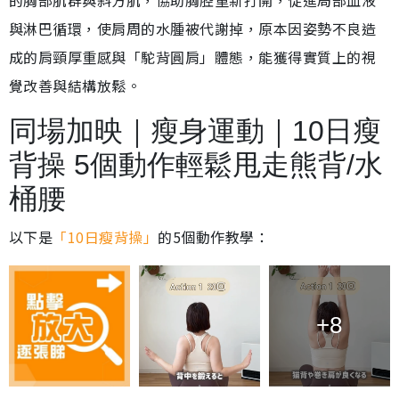
與淋巴循環，使肩周的水腫被代謝掉，原本因姿勢不良造
成的肩頸厚重感與「駝背圓肩」體態，能獲得實質上的視
覺改善與結構放鬆。
同場加映｜瘦身運動｜10日瘦
背操 5個動作輕鬆甩走熊背/水
桶腰
以下是
「10日瘦背操」
的5個動作教學：
+8