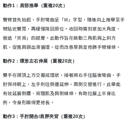
動作1：肩部推舉（重複20次）
雙臂首先抬起，手肘彎曲呈「W」字型，隨後向上推舉至手
臂貼近雙耳，再緩慢降回原位。收回時需刻意加大角度，
營造「夾背」的感覺。此動作旨在啟動三角肌與上斜方
肌，促進肩頸血液循環，從而改善厚肩並修飾手臂線條。
動作2：環形左右伸展（重複20次）
雙手在頭頂上方交握成環狀，接著將右手往腦後彎曲，手
肘保持朝上，左手則往側邊延伸，兩側交替進行。此舉能
有效延展側腰、背闊肌及肩側線條，有助拉展上半身比
例，令身形顯得更修長。
動作3：手肘開合/肩胛夾背（重複20次）