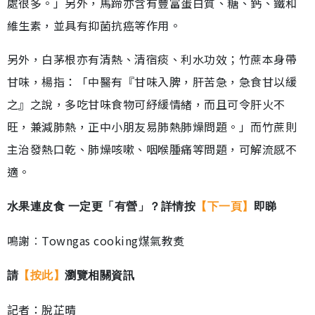
處很多。」另外，馬蹄亦含有豐富蛋白質、糖、鈣、鐵和
維生素，並具有抑菌抗癌等作用。
另外，白茅根亦有清熱、清宿痰、利水功效；竹蔗本身帶
甘味，楊指：「中醫有『甘味入脾，肝苦急，急食甘以緩
之』之說，多吃甘味食物可紓緩情緒，而且可令肝火不
旺，兼減肺熱，正中小朋友易肺熱肺燥問題。」而竹蔗則
主治發熱口乾、肺燥咳嗽、咽喉腫痛等問題，可解流感不
適。
水果連皮食 一定更「有營」？詳情按
【下一頁】
即睇
鳴謝︰Towngas cooking煤氣教煑
請
【按此】
瀏覽相關資訊
記者：脫芷晴