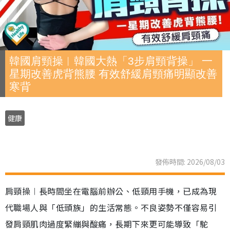
韓國肩頸操︱韓國大熱「3步肩頸背操」 一
星期改善虎背熊腰 有效舒緩肩頸痛明顯改善
寒背
健康
發佈時間: 2026/08/03
肩頸操︱長時間坐在電腦前辦公、低頸用手機，已成為現
代職場人與「低頭族」的生活常態。不良姿勢不僅容易引
發肩頸肌肉過度緊繃與酸痛，長期下來更可能導致「駝