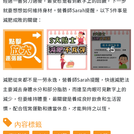
經過一番努力過後，最安慰是看到數字上的回饋，下一步
就要想想如何維持身材。營養師Sarah提醒，以下5件事是
減肥成敗的關鍵：
+5
減肥從來都不是一勞永逸，營養師Sarah提醒，快速減肥法
主要減去身體水分和部分脂肪，而達至肉眼可見數字上的
減少，但要維持體重，最關鍵是養成良好飲食和生活習
慣，配合恆常運動和適當休息，才能夠持之以恆。
內容標籤