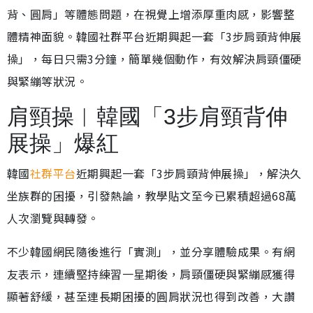
背、圓肩」等體態問題，在視覺上增添厚重肉感，影響整
體精神面貌。韓國社群平台近期興起一套「3步肩頸背伸展
操」，每日只需3分鐘，簡單幾個動作，有效解決肩頸僵硬
與緊繃等狀況。
肩頸操︱韓國「3步肩頸背伸
展操」爆紅
韓國
社群平台
近期興起一套「3步肩頸背伸展操」，解決久
坐族群的困擾，引發熱論，教學貼文至今已累積超過68萬
人次瀏覽與轉發。
不少韓國網民隨後進行「實測」，並分享體驗成果。有網
友表示，連續堅持練習一星期後，肩頸僵硬與緊繃感獲得
顯著舒緩，甚至連長期困擾的圓肩狀況也得到改善，大讚