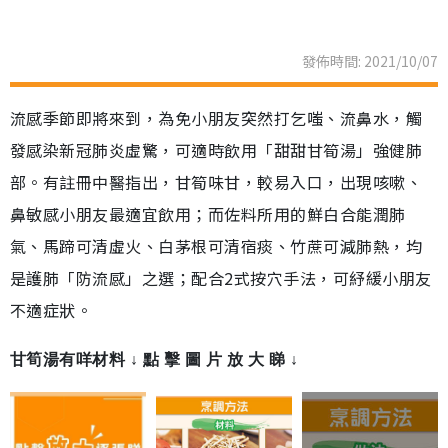
發佈時間: 2021/10/07
流感季節即將來到，為免小朋友突然打乞嗤、流鼻水，觸
發感染新冠肺炎虛驚，可適時飲用「甜甜甘筍湯」強健肺
部。有註冊中醫指出，甘筍味甘，較易入口，出現咳嗽、
鼻敏感小朋友最適宜飲用；而佐料所用的鮮白合能潤肺
氣、馬蹄可清虛火、白茅根可清宿痰、竹蔗可減肺熱，均
是護肺「防流感」之選；配合2式按穴手法，可紓緩小朋友
不適症狀。
甘筍湯有咩材料 ↓ 點 擊 圖 片 放 大 睇 ↓