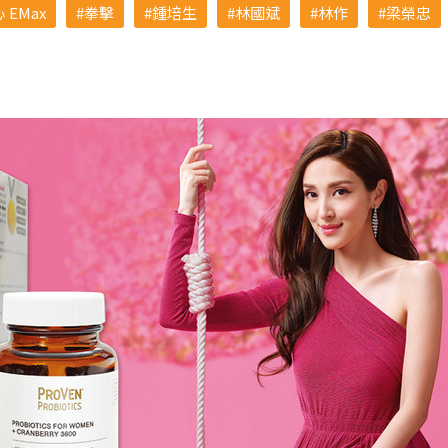
EMax
拳擊
鍾培生
林國斌
林作
梁榮忠