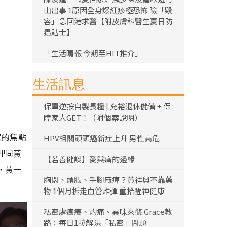
山出事 1原因全身爆紅疹極恐怖 險「毀
容」急回港求醫【附皮膚科醫生夏日防
蟲貼士】
「生活晴報 今期至HIT推介」
生活訊息
保單逆按自製長糧 | 充裕退休儲備 + 保
障家人GET！（附個案說明）
家的焦點
HPV相關頭頸癌新症上升 男性高危
裡同黃
【若善健談】愛與痛的邊緣
，黃一
胸悶、頭脹、手腳麻痺？黃祥興不靠藥
物 1個月拆走血管炸彈 重拾醒神健康
私密處痕癢、灼痛、異味來襲 Grace教
路：每日1粒解決「私密」問題