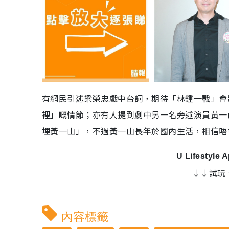
有網民引述梁榮忠戲中台詞，期待「林鍾一戰」會
裡」嘅情節；亦有人提到劇中另一名旁述演員黃一
埋黃一山」，不過黃一山長年於國內生活，相信唔
U Lifestyle 
↓↓試玩
內容標籤