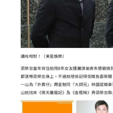
講咗咁耐！（東星娛樂）
梁榮忠當年背住拍拖8年女友鍾麗淇偷食朱慧敏搞
都落喺梁榮忠身上，不過就唔係記得佢嘅負面新聞
一山為「外賣仔」周星馳同「大師兄」林國斌嘅拳
山就找來《倚天屠龍記》及《金瓶梅》畀梁榮忠執