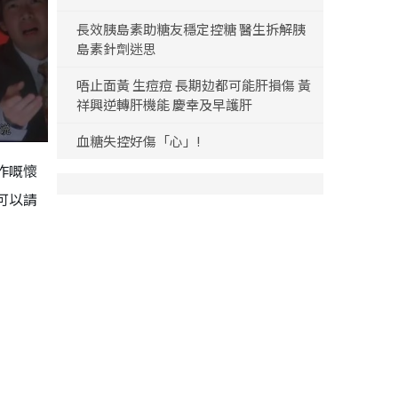
長效胰島素助糖友穩定控糖 醫生拆解胰
島素針劑迷思
唔止面黃 生痘痘 長期攰都可能肝損傷 黃
祥興逆轉肝機能 慶幸及早護肝
血糖失控好傷「心」!
作嘅懷
可以請