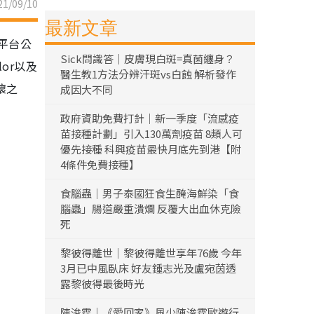
1/09/10
最新文章
平台公
Sick問識答｜皮膚現白斑=真菌纏身？
or以及
醫生教1方法分辨汗斑vs白蝕 解析發作
壞之
成因大不同
政府資助免費打針｜新一季度「流感疫
苗接種計劃」引入130萬劑疫苗 8類人可
優先接種 科興疫苗最快月底先到港【附
4條件免費接種】
食腦蟲｜男子泰國狂食生醃海鮮染「食
腦蟲」腸道嚴重潰爛 反覆大出血休克險
死
黎彼得離世｜黎彼得離世享年76歲 今年
3月已中風臥床 好友鍾志光及盧宛茵透
露黎彼得最後時光
陳浚霆｜《愛回家》風少陳浚霆歐遊行