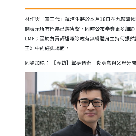
林作與「富三代」鍾培生將於本月18日在九龍灣
開表示所有門票已經售罄，同時公布拳賽更多細節，
LMF；至於負責評述嘅除咗有無綫體育主持何振
王》中的經典場面。
同場加映： 【專訪】聲夢傳奇│炎明熹與父母分