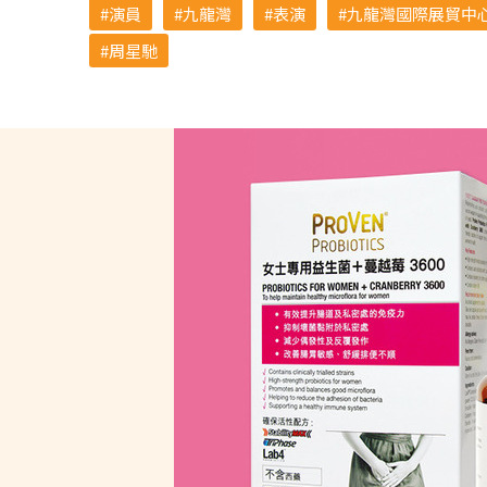
演員
九龍灣
表演
九龍灣國際展貿中心 
周星馳