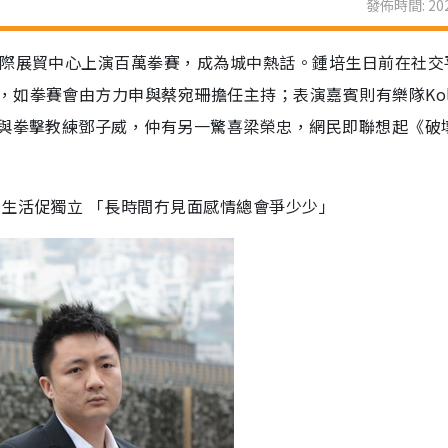
發佈時間: 202
國際展貿中心上演百萬拳賽，成為城中熱話。鍾培生日前在社交
如拳賽會由方力申與蔡宛珊擔任主持；表演嘉賓則有樂隊Kol
然與拳擊教練鄧子威，仲有另一驚喜梁榮忠，網民即聯想起《破
開生活促獨立 「長時間冇見面感情總會爭少少」