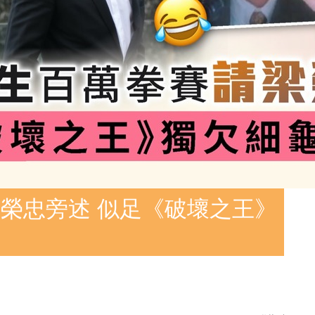
榮忠旁述 似足《破壞之王》