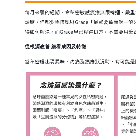
每月來襲的經期，令私密敏感痕癢無限輪迴，嚴重
煩厭，但都要學陳凱琳Grace「最緊要係面對＋解
得如何解決，而Grace早已覓得良方，不需要用
從根源改善 細看成因及特徵
當私密處出現異味、灼痛及痕癢狀況時，有可能是