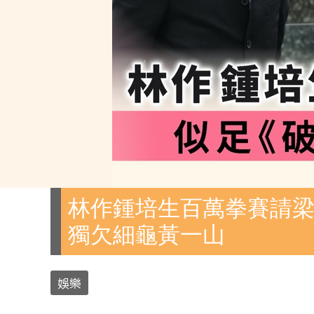
林作鍾培生百萬拳賽請梁
獨欠細龜黃一山
娛樂