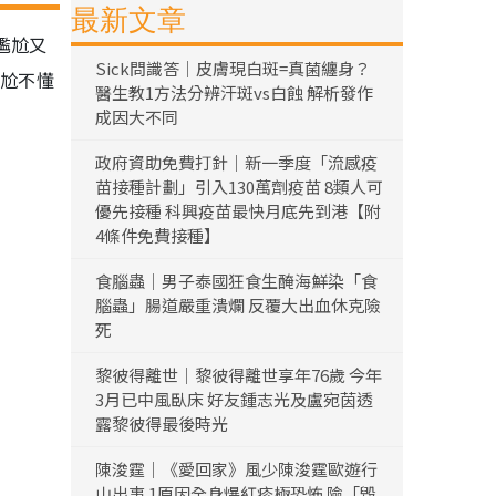
最新文章
尷尬又
Sick問識答｜皮膚現白斑=真菌纏身？
尷尬不懂
醫生教1方法分辨汗斑vs白蝕 解析發作
成因大不同
政府資助免費打針｜新一季度「流感疫
苗接種計劃」引入130萬劑疫苗 8類人可
優先接種 科興疫苗最快月底先到港【附
4條件免費接種】
食腦蟲｜男子泰國狂食生醃海鮮染「食
腦蟲」腸道嚴重潰爛 反覆大出血休克險
死
黎彼得離世｜黎彼得離世享年76歲 今年
3月已中風臥床 好友鍾志光及盧宛茵透
露黎彼得最後時光
陳浚霆｜《愛回家》風少陳浚霆歐遊行
山出事 1原因全身爆紅疹極恐怖 險「毀