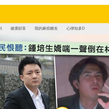
刊
健康財富
我的麻煩糖友
心律知多D