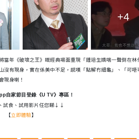
+4
將當年《破壞之王》嘅經典場面重現「鍾培生嬌喘一聲倒在林
山沒有現身，實在係美中不足，感嘆「點解冇細龜」、「可唔
會現身喇！
App
自家節目登錄《
U TV
》專區！
、試食、試用影片任您睇↓↓
【
立即體驗
】