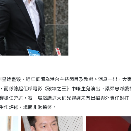
到星途盡毀，近年低調為港台主持節目及教戲。消息一出，大
，而係諗起佢喺電影《破壞之王》中嘅生鬼演出。梁榮忠喺戲
賽擔任旁述，嗰一場戲講述大師兄遲遲未有出招與外賣仔對打
生作評述，場面非常搞笑。