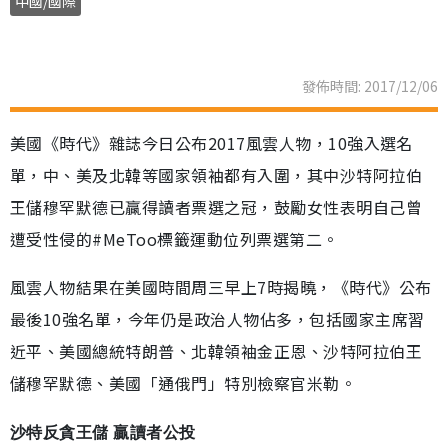
中國/國際
發佈時間: 2017/12/06
美國《時代》雜誌今日公布2017風雲人物，10強入選名
單，中、美及北韓等國家領袖都有入圍，其中沙特阿拉伯
王儲穆罕默德已贏得讀者票選之冠，鼓勵女性表明自己曾
遭受性侵的#MeToo標籤運動位列票選第二。
風雲人物結果在美國時間周三早上7時揭曉，《時代》公布
最後10強名單，今年仍是政治人物佔多，包括國家主席習
近平、美國總統特朗普、北韓領袖金正恩、沙特阿拉伯王
儲穆罕默德、美國「通俄門」特別檢察官米勒。
沙特反貪王儲 贏讀者公投