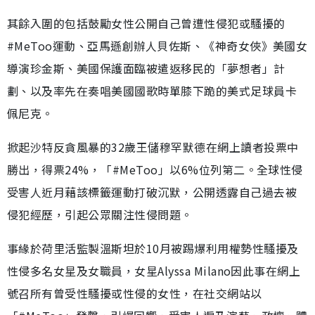
其餘入圍的包括鼓勵女性公開自己曾遭性侵犯或騷擾的
#MeToo運動、亞馬遜創辦人貝佐斯、《神奇女俠》美國女
導演珍金斯、美國保護面臨被遣返移民的「夢想者」計
劃、以及率先在奏唱美國國歌時單膝下跪的美式足球員卡
佩尼克。
掀起沙特反貪風暴的32歲王儲穆罕默德在網上讀者投票中
勝出，得票24%，「#MeToo」以6%位列第二。全球性侵
受害人近月藉該標籤運動打破沉默，公開透露自己過去被
侵犯經歷，引起公眾關注性侵問題。
事緣於荷里活監製溫斯坦於10月被踢爆利用權勢性騷擾及
性侵多名女星及女職員，女星Alyssa Milano因此事在網上
號召所有曾受性騷擾或性侵的女性，在社交網站以