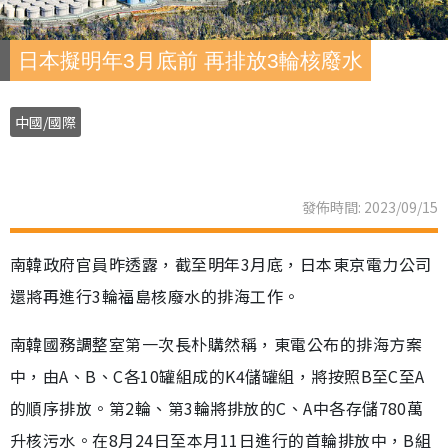
日本擬明年3月底前 再排放3輪核廢水
中國/國際
發佈時間: 2023/09/15
南韓政府官員昨透露，截至明年3月底，日本東京電力公司
還將再進行3輪福島核廢水的排海工作。
南韓國務調整室第一次長朴購然稱，東電公布的排海方案
中，由A、B、C各10罐組成的K4儲罐組，將按照B至C至A
的順序排放。第2輪、第3輪將排放的C、A中各存儲780萬
升核污水。在8月24日至本月11日進行的首輪排放中，B組