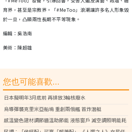
「#MeToo」發聲，引爆回響，受害人遍及演藝、政壇、體
育界，甚至是宗教界。「#MeToo」浪潮讓許多名人形象毀
於一旦，凸顯兩性長期不平等現象。
編輯：吳浩南
美術：陳超雄
您也可能喜歡...
日本擬明年3月底前 再排放3輪核廢水
烏導彈襲克里米亞船塢 重創兩俄艦 首炸潛艇
感溫變色建材調節牆溫助節能 液態窗戶 減空調照明能耗
民調︰「侯柯配」可贏「賴蕭配」 《人選之人》女星任