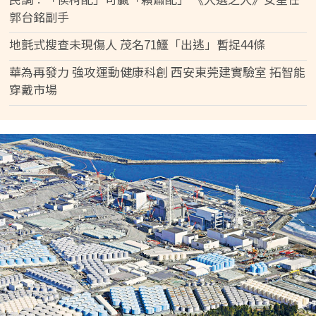
郭台銘副手
地氈式搜查未現傷人 茂名71鱷「出逃」暫捉44條
華為再發力 強攻運動健康科創 西安東莞建實驗室 拓智能
穿戴市場