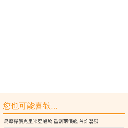
您也可能喜歡...
烏導彈襲克里米亞船塢 重創兩俄艦 首炸潛艇