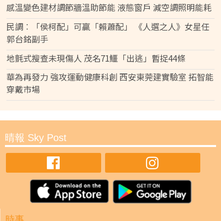
感溫變色建材調節牆溫助節能 液態窗戶 減空調照明能耗
民調︰「侯柯配」可贏「賴蕭配」 《人選之人》女星任
郭台銘副手
地氈式搜查未現傷人 茂名71鱷「出逃」暫捉44條
華為再發力 強攻運動健康科創 西安東莞建實驗室 拓智能
穿戴市場
晴報 Sky Post
時事