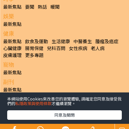
最新焦點
要聞
熱話
暖聞
娛樂
最新焦點
健康
最新焦點
飲食及運動
生活健康
中醫養生
腫瘤及癌症
心臟健康
腸胃保健
兒科百問
女性疾病
老人病
皮膚護理
更多專題
寵物
最新焦點
副刊
最新焦點
本網站使用Cookies來改善您的瀏覽體驗, 請確定您同意及接受我
日報
們的
私隱政策與使用條款
才繼續瀏覽。
揭頁版
港聞
財經/地產
中國/國際
娛樂
Healthy Life
生活副刊
親子/教育
體育
專題/人物
昔日晴報
同意及關閉
香港經濟日報版權所有©2026