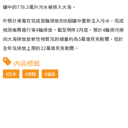
罐中的776.3萬升污水被排入大海。
朴預計東電在完成首輪排放的B組罐中重新注入污水，完成
檢測後再進行第4輪排放。截至明年3月底，預計4輪排污將
向大海排放放射性物質氚的總量約為5萬億貝克勒爾，低於
全年氚排放上限的22萬億貝克勒爾。
內容標籤
日本
南韓
福島