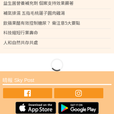
益生菌營養補充劑 個案支持效果顯著
補氣排濕 五指毛桃蓮子圓肉雞湯
飲蘋果醋有效控制糖尿？ 需注意5大要點
科技縮短行業壽命
人和自然共存共處
晴報 Sky Post