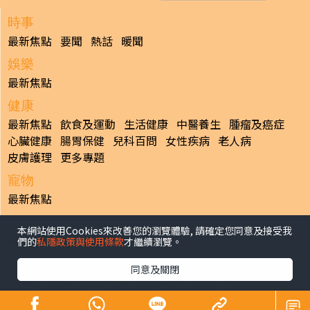
時事
最新焦點
要聞
熱話
暖聞
娛樂
最新焦點
健康
最新焦點
飲食及運動
生活健康
中醫養生
腫瘤及癌症
心臟健康
腸胃保健
兒科百問
女性疾病
老人病
皮膚護理
更多專題
寵物
最新焦點
副刊
本網站使用Cookies來改善您的瀏覽體驗, 請確定您同意及接受我
最新焦點
們的
私隱政策與使用條款
才繼續瀏覽。
日報
同意及關閉
揭頁版
港聞
財經/地產
中國/國際
娛樂
Healthy Life
生活副刊
親子/教育
體育
專題/人物
昔日晴報