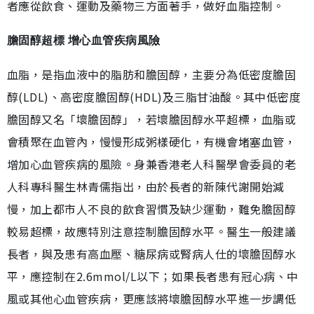
者應從飲食、運動及藥物三方面著手，做好血脂控制。
膽固醇超標 增心血管疾病風險
血脂，是指血液中的脂肪和膽固醇，主要分為低密度膽固
醇(LDL)、高密度膽固醇(HDL)及三脂甘油酸。其中低密度
膽固醇又名「壞膽固醇」，若壞膽固醇水平超標，血脂或
會積聚在血管內，慢慢形成粥樣硬化，有機會堵塞血管，
增加心血管疾病的風險。身兼香港老人科醫學會委員的老
人科專科醫生林青儒指出，由於長者的新陳代謝開始減
慢，加上都市人不良的飲食習慣及缺少運動，難免膽固醇
較易超標，故應特別注意控制膽固醇水平。醫生一般建議
長者，與及患有高血壓、糖尿病或腎病人仕的壞膽固醇水
平，應控制在2.6mmol/L以下；如果長者患有冠心病、中
風或其他心血管疾病，更應該將壞膽固醇水平進一步調低