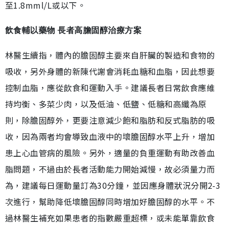
至1.8mml/L或以下。
飲食輔以藥物 長者高膽固醇治療方案
林醫生續指，體內的膽固醇主要來自肝臟的製造和食物的
吸收，另外身體的新陳代謝會消耗血糖和血脂，因此想要
控制血脂，應從飲食和運動入手。建議長者日常飲食應維
持均衡、多菜少肉，以及低油、低鹽、低糖和高纖為原
則，除膽固醇外，更要注意減少飽和脂肪和反式脂肪的吸
收，因為兩者均會導致血液中的壞膽固醇水平上升，增加
患上心血管病的風險。另外，適量的負重運動有助改善血
脂問題，不過由於長者活動能力開始減慢，故必須量力而
為，建議每日運動量訂為30分鐘，並因應身體狀況分開2-3
次進行，幫助降低壞膽固醇同時增加好膽固醇的水平。不
過林醫生補充如果患者的指數嚴重超標，或未能單靠飲食