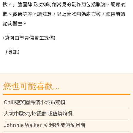
險。」膽固醇吸收抑制劑常見的副作用包括腹瀉、腸胃氣
脹、疲倦等等。請注意，以上藥物均為處方藥，使用前請
諮詢醫生。
(資料由林青儒醫生提供)
（資訊）
您也可能喜歡...
Chill遊英國海濱小城布萊頓
大坑中歐Style餐廳 超值燒烤餐
Johnnie Walker × 利苑 美酒配月餅