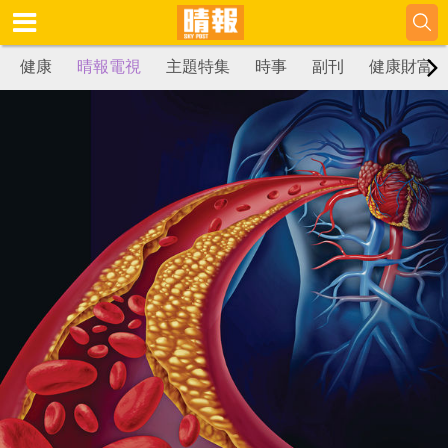
健康
晴報電視
主題特集
時事
副刊
健康財富