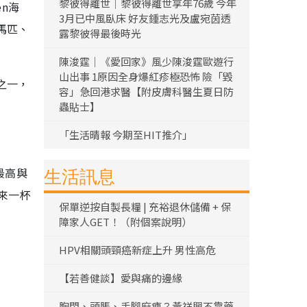
黎彼得離世｜黎彼得離世享年76歲 今年
en海
3月已中風臥床 好友鍾志光及盧宛茵透
馬匹、
露黎彼得最後時光
陳浚霆｜《愛回家》風少陳浚霆歐遊行
山出事 1原因全身爆紅疹極恐怖 險「毀
之一，
容」急回港求醫【附皮膚科醫生夏日防
蟲貼士】
「生活晴報 今期至HIT推介」
最高與
生活訊息
來一杯
保單逆按自製長糧 | 充裕退休儲備 + 保
障家人GET！（附個案說明）
HPV相關頭頸癌新症上升 男性高危
【若善健談】愛與痛的邊緣
胸悶、頭脹、手腳麻痺？黃祥興不靠藥