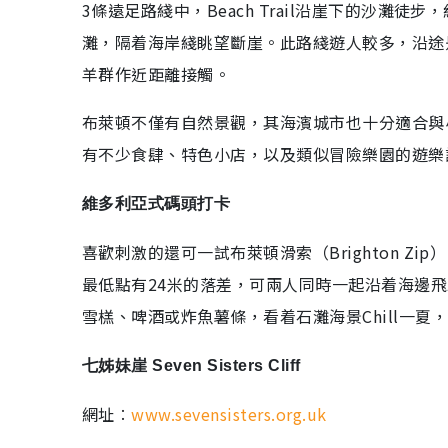
3條遠足路綫中，Beach Trail沿崖下的沙灘徒步
灘，隔着海岸綫眺望斷崖。此路綫遊人較多，沿途
羊群作近距離接觸。
布萊頓不僅有自然景觀，其海濱城市也十分適合與
有不少食肆、特色小店，以及類似冒險樂園的遊樂
維多利亞式碼頭打卡
喜歡刺激的還可一試布萊頓滑索（Brighton Z
最低點有24米的落差，可兩人同時一起沿着海邊
雪榚、啤酒或炸魚薯條，看着石灘海景Chill一夏
七姊妹崖 Seven Sisters Cliff
網址︰
www.sevensisters.org.uk