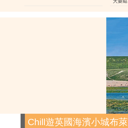
大要點
Chill遊英國海濱小城布