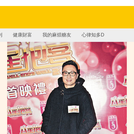
刊
健康財富
我的麻煩糖友
心律知多D