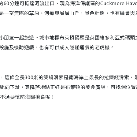
，約60分鐘可抵達河流出口、現為海洋保護區的Cuckmere Hav
是一望無際的草原、河道與層層山丘，景色壯闊，也有機會與
小朋友一起旅遊。城市地標布萊頓碼頭是英國維多利亞式碼頭
設施及機動遊戲，也有可供成人碰碰運氣的老虎機。
ip），這條全長300米的雙綫滑索是南海岸上最長的拉鍊綫滑索，
飛馳向下滑，其降落地點正好是布萊頓的美食廣場，可找個位置
，不過要慎防海鷗搶食呢！