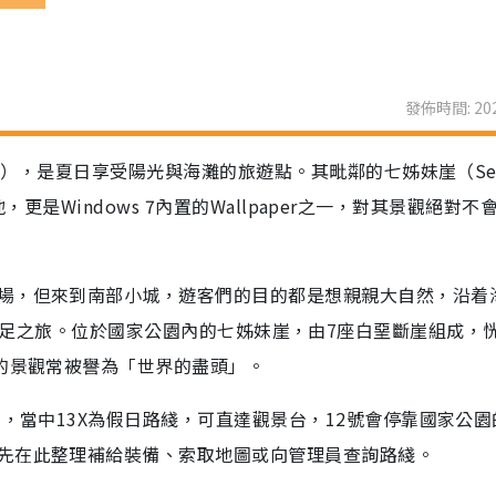
發佈時間: 202
on），是夏日享受陽光與海灘的旅遊點。其毗鄰的七姊妹崖（Sev
景地，更是Windows 7內置的Wallpaper之一，對其景觀絕對不
場，但來到南部小城，遊客們的目的都是想親親大自然，沿着
ark來一次遠足之旅。位於國家公園內的七姊妹崖，由7座白堊斷崖組成，
麗的景觀常被譽為「世界的盡頭」。
士，當中13X為假日路綫，可直達觀景台，12號會停靠國家公園
先在此整理補給裝備、索取地圖或向管理員查詢路綫。