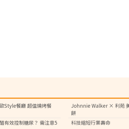
歐Style餐廳 超值燒烤餐
Johnnie Walker × 利
餅
醋有效控制糖尿？ 需注意5
科技縮短行業壽命