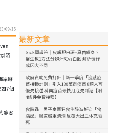
3/09/15
最新文章
en
Sick問識答｜皮膚現白斑=真菌纏身？
會感陌
醫生教1方法分辨汗斑vs白蝕 解析發作
成因大不同
政府資助免費打針｜新一季度「流感疫
海岸遊
苗接種計劃」引入130萬劑疫苗 8類人可
恍如7個
優先接種 科興疫苗最快月底先到港【附
4條件免費接種】
食腦蟲｜男子泰國狂食生醃海鮮染「食
的旅客
腦蟲」腸道嚴重潰爛 反覆大出血休克險
死