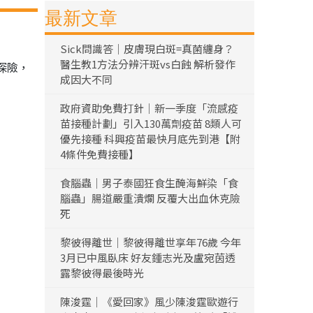
最新文章
Sick問識答｜皮膚現白斑=真菌纏身？
醫生教1方法分辨汗斑vs白蝕 解析發作
探險，
成因大不同
政府資助免費打針｜新一季度「流感疫
苗接種計劃」引入130萬劑疫苗 8類人可
優先接種 科興疫苗最快月底先到港【附
4條件免費接種】
食腦蟲｜男子泰國狂食生醃海鮮染「食
腦蟲」腸道嚴重潰爛 反覆大出血休克險
死
黎彼得離世｜黎彼得離世享年76歲 今年
3月已中風臥床 好友鍾志光及盧宛茵透
露黎彼得最後時光
陳浚霆｜《愛回家》風少陳浚霆歐遊行