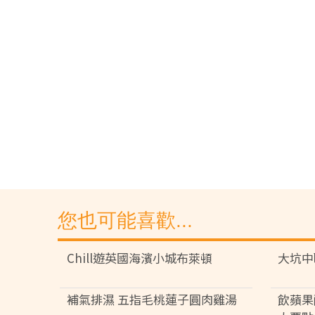
您也可能喜歡...
Chill遊英國海濱小城布萊頓
大坑中
補氣排濕 五指毛桃蓮子圓肉雞湯
飲蘋果