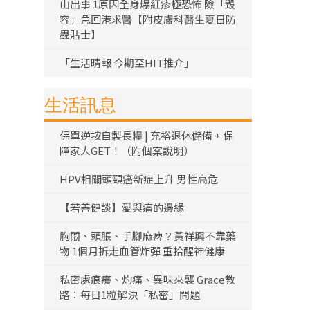
山出事 1原因全身爆紅疹極恐怖 險「毀
容」急回港求醫【附皮膚科醫生夏日防
蟲貼士】
「生活晴報 今期至HIT推介」
生活訊息
保單逆按自製長糧 | 充裕退休儲備 + 保
障家人GET！（附個案說明）
HPV相關頭頸癌新症上升 男性高危
【若善健談】愛與痛的邊緣
胸悶、頭脹、手腳麻痺？黃祥興不靠藥
物 1個月拆走血管炸彈 重拾醒神健康
私密處痕癢、灼痛、異味來襲 Grace教
路：每日1粒解決「私密」問題