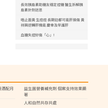
長效胰島素助糖友穩定控糖 醫生拆解胰
島素針劑迷思
唔止面黃 生痘痘 長期攰都可能肝損傷 黃
祥興逆轉肝機能 慶幸及早護肝
血糖失控好傷「心」!
苑 美酒配月
益生菌營養補充劑 個案支持效果顯
著
人和自然共存共處