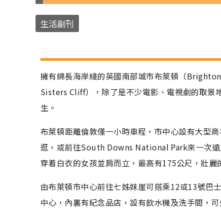
生活副刊
擁有綿長海岸綫的英國南部城市布萊頓（Bright
Sisters Cliff），除了是不少電影、電視劇的取
生。
布萊頓距離倫敦僅一小時車程，市中心設有大型商
逛，或前往South Downs National P
穿着白衣的女孩並肩而立，最高有175公尺，壯
由布萊頓市中心前往七姊妹崖可搭乘12或13號巴
中心，內裏有紀念品店，設有飲水機及洗手間，可