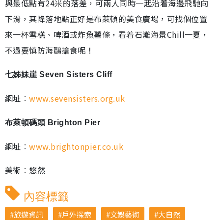
與最低點有24米的落差，可兩人同時一起沿着海邊飛馳向
下滑，其降落地點正好是布萊頓的美食廣場，可找個位置
來一杯雪榚、啤酒或炸魚薯條，看着石灘海景Chill一夏，
不過要慎防海鷗搶食呢！
七姊妹崖 Seven Sisters Cliff
網址︰
www.sevensisters.org.uk
布萊頓碼頭 Brighton Pier
網址︰
www.brightonpier.co.uk
美術︰悠然
內容標籤
旅遊資訊
戶外探索
文娛藝術
大自然