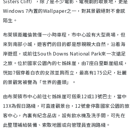
Sisters Cliff），除了是不少電影、電視劇的取景地，更是
Windows 7內置的Wallpaper之一，對其景觀絕對不會感
陌生。
布萊頓距離倫敦僅一小時車程，市中心設有大型商場，但
來到南部小城，遊客們的目的都是想親親大自然，沿着海
岸遊逛，或前往South Downs National Park來一次遠足
之旅。位於國家公園內的七姊妹崖，由7座白堊斷崖組成，
恍如7個穿着白衣的女孩並肩而立，最高有175公尺，壯麗
的景觀常被譽為「世界的盡頭」。
由布萊頓市中心前往七姊妹崖可搭乘12或13號巴士，當中
13X為假日路綫，可直達觀景台，12號會停靠國家公園的旅
客中心，內裏有紀念品店，設有飲水機及洗手間，可先在
此整理補給裝備、索取地圖或向管理員查詢路綫。