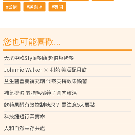
公園
遊樂場
英國
您也可能喜歡...
大坑中歐Style餐廳 超值燒烤餐
Johnnie Walker × 利苑 美酒配月餅
益生菌營養補充劑 個案支持效果顯著
補氣排濕 五指毛桃蓮子圓肉雞湯
飲蘋果醋有效控制糖尿？ 需注意5大要點
科技縮短行業壽命
人和自然共存共處