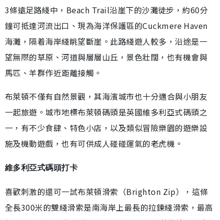
3條遠足路綫中，Beach Trail沿崖下的沙灘徒步，約60分
鐘可抵達河流出口、現為海洋保護區的Cuckmere Haven
海灘，隔着海岸綫眺望斷崖。此路綫遊人較多，沿途是一
望無際的草原、河道與層層山丘，景色壯闊，也有機會與
馬匹、羊群作近距離接觸。
布萊頓不僅有自然景觀，其海濱城市也十分適合與小朋友
一起旅遊。城市地標布萊頓碼頭是英國維多利亞式碼頭之
一，有不少食肆、特色小店，以及類似冒險樂園的遊樂設
施及機動遊戲，也有可供成人碰碰運氣的老虎機。
維多利亞式碼頭打卡
喜歡刺激的還可一試布萊頓滑索（Brighton Zip），這條
全長300米的雙綫滑索是南海岸上最長的拉鍊綫滑索，最高