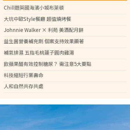
Chill遊英國海濱小城布萊頓
大坑中歐Style餐廳 超值燒烤餐
Johnnie Walker × 利苑 美酒配月餅
益生菌營養補充劑 個案支持效果顯著
補氣排濕 五指毛桃蓮子圓肉雞湯
飲蘋果醋有效控制糖尿？ 需注意5大要點
科技縮短行業壽命
人和自然共存共處