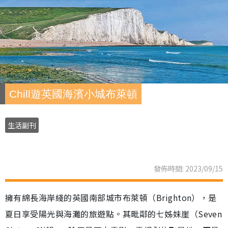
Chill遊英國海濱小城布萊頓
生活副刊
發佈時間: 2023/09/15
擁有綿長海岸綫的英國南部城市布萊頓（Brighton），是
夏日享受陽光與海灘的旅遊點。其毗鄰的七姊妹崖（Seven