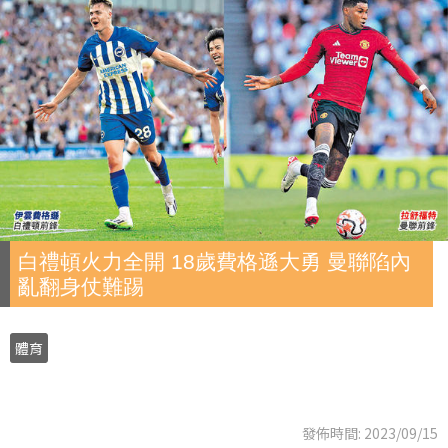
白禮頓火力全開 18歲費格遜大勇 曼聯陷內
亂翻身仗難踢
體育
發佈時間: 2023/09/15