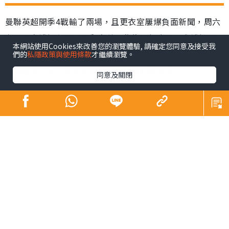
曼聯英超開季4戰輸了兩場，且更衣室屢爆負面新聞，周六
主場對白禮頓急需一場翻身仗。作為近年奇兵，白禮頓已
本網站使用Cookies來改善您的瀏覽體驗, 請確定您同意及接受我
展示可威脅勁旅的能力，18歲前鋒伊雲費格遜上輪對紐卡
們的
私隱政策與使用條款
才繼續瀏覽。
素更連中三元，足以成為紅魔後防的心腹大患。
同意及關閉
曼聯上輪作客1:3負阿仙奴，目前4戰只取得2勝2負，排名
跌出10名以外，即使是贏波的兩場，總體表現仍不獲球迷
收貨，令第2季執教的領隊坦哈格壓力日增。紅魔更衣室更
是接連「爆鑊」，繼英格蘭翼鋒查頓辛祖不滿被指操練表
現差被踢出大名單，與坦帥隔空罵戰後，正選巴西右翼安
東尼因身陷涉打女性的官非而暫時休假，令曼聯翼鋒位置
更加缺人。
幸曼聯兩名新兵均可候命，其中丹麥前鋒賀蘭特對阿仙奴