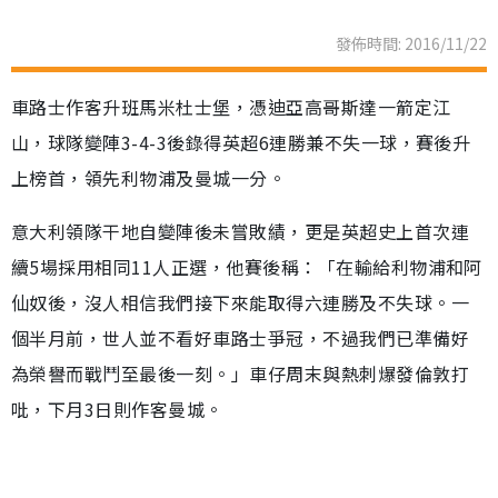
發佈時間: 2016/11/22
車路士作客升班馬米杜士堡，憑迪亞高哥斯達一箭定江
山，球隊變陣3-4-3後錄得英超6連勝兼不失一球，賽後升
上榜首，領先利物浦及曼城一分。
意大利領隊干地自變陣後未嘗敗績，更是英超史上首次連
續5場採用相同11人正選，他賽後稱：「在輸給利物浦和阿
仙奴後，沒人相信我們接下來能取得六連勝及不失球。一
個半月前，世人並不看好車路士爭冠，不過我們已準備好
為榮譽而戰鬥至最後一刻。」車仔周末與熱刺爆發倫敦打
吡，下月3日則作客曼城。