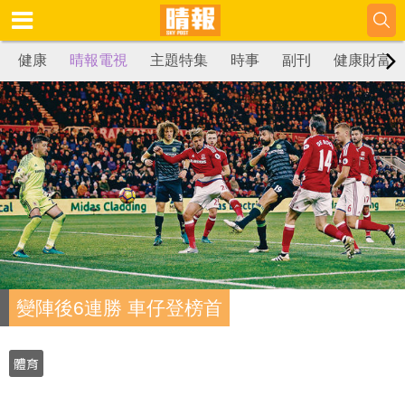
健康
晴報電視
主題特集
時事
副刊
健康財富
變陣後6連勝 車仔登榜首
體育