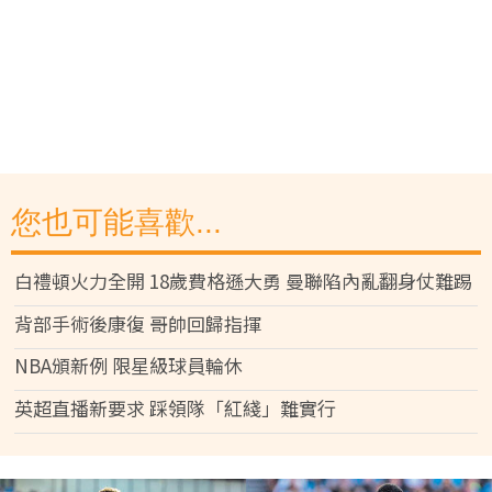
您也可能喜歡...
白禮頓火力全開 18歲費格遜大勇 曼聯陷內亂翻身仗難踢
背部手術後康復 哥帥回歸指揮
NBA頒新例 限星級球員輪休
英超直播新要求 踩領隊「紅綫」難實行