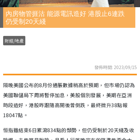
內房物管捱沽 能源電訊造好 港股止6連跌
仍受制20天綫
財經/地產
發佈時間: 2023/09/15
隔晚美國公布的8月份通脹數據稍高於預期，但市場仍認為
美國聯儲局下周將暫停加息，美股個別發展，美期在亞洲
時段造好，港股昨跟隨高開後曾倒跌，最終微升38點報
18047點。
恒指雖結束6日累瀉834點的頹勢，但仍受制於20天綫及收