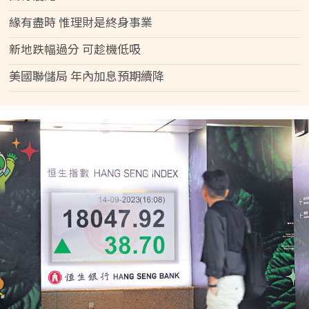
緣有盡時 惟理財是終身事業
新地跌幅過分 可趁機低吸
美國聯儲局 年內加息預期續降