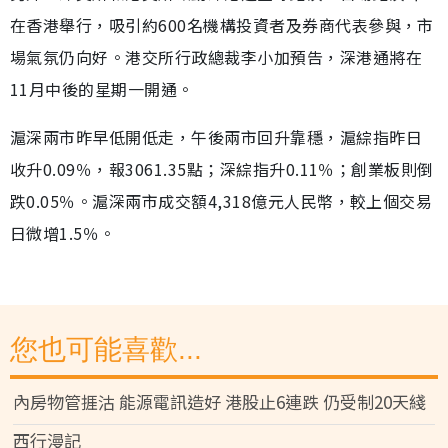
在香港舉行，吸引約600名機構投資者及券商代表參與，市
場氣氛仍向好。港交所行政總裁李小加預告，深港通將在
11月中後的星期一開通。
滬深兩市昨早低開低走，午後兩市回升靠穩，滬綜指昨日
收升0.09％，報3061.35點；深綜指升0.11％；創業板則倒
跌0.05％。滬深兩市成交額4,318億元人民幣，較上個交易
日微增1.5％。
您也可能喜歡...
內房物管捱沽 能源電訊造好 港股止6連跌 仍受制20天綫
西行漫記