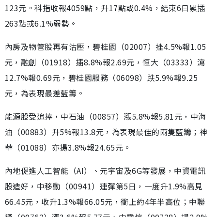
123元。科指收報4059點，升17點或0.4%，結束6日累插
263點或6.1%弱勢。
內房及物管股再有沽壓，碧桂園（02007）挫4.5%報1.05
元，融創（01918）插8.8%報2.69元，恒大（03333）瀉
12.7%報0.69元，碧桂園服務（06098）跌5.9%報9.25
元，為表現最差藍籌。
能源股受追捧，中石油（00857）漲5.8%報5.81元，中海
油（00883）升5%報13.8元，為表現最佳的兩隻藍籌；神
華（01088）亦揚3.8%報24.65元。
內地促進人工智能（AI）、元宇宙及6G等發展，中資電訊
股造好，中移動（00941）連彈第5日，一度升1.9%高見
66.45元，收升1.3%報66.05元，衝上約4年半高位；中聯