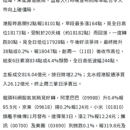
陰燭，未能算是脫險，且看人行昨晚宣布的降準能否令大
市向上破僵局。
港股昨高開92點報18101點，早段最多漲164點，見全日高
位18173點，受制於20天綫（約18182點）而回落，一度轉
跌80點，見全日低位17928點，午後好淡爭持，最終微升
38點或0.2%，報18047點，創周一（11日）後收市高位，
結束6日累瀉834點或4.4%頹勢，全日高低波幅244點。
主板成交816.04億元，按日微增2.2%；北水經港股通淨買
入26.12億元，終止周三單日淨賣出。
龍頭科網股氣氛稍見好轉，阿里巴巴（09988）升0.4%報
85.9元，京東（09618）揚0.2%報124元，小米（01810）
旗艦手機傳11月發布，連彈第3日，漲2.7%報12.24元；騰
訊（00700）及美團（03690）則微跌0.1%，報319.8元及