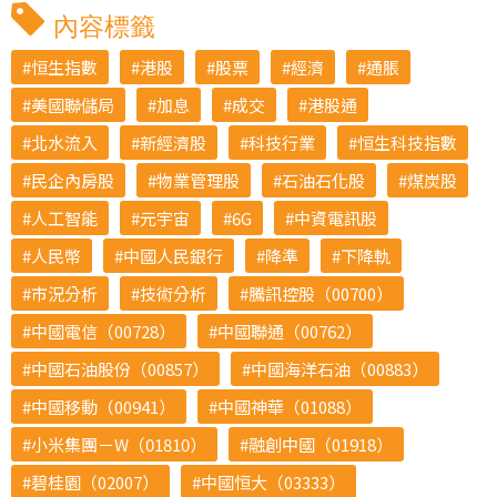
內容標籤
恒生指數
港股
股票
經濟
通脹
美國聯儲局
加息
成交
港股通
北水流入
新經濟股
科技行業
恒生科技指數
民企內房股
物業管理股
石油石化股
煤炭股
人工智能
元宇宙
6G
中資電訊股
人民幣
中國人民銀行
降準
下降軌
市況分析
技術分析
騰訊控股（00700）
中國電信（00728）
中國聯通（00762）
中國石油股份（00857）
中國海洋石油（00883）
中國移動（00941）
中國神華（01088）
小米集團－W（01810）
融創中國（01918）
碧桂園（02007）
中國恒大（03333）