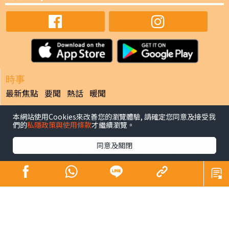
時事
最新焦點
要聞
熱話
暖聞
娛樂
本網站使用Cookies來改善您的瀏覽體驗, 請確定您同意及接受我
最新焦點
們的
私隱政策與使用條款
才繼續瀏覽。
健康
同意及關閉
最新焦點
飲食及運動
生活健康
中醫養生
腫瘤及癌症
心臟健康
腸胃保健
兒科百問
女性疾病
老人病
皮膚護理
更多專題
寵物
最新焦點
副刊