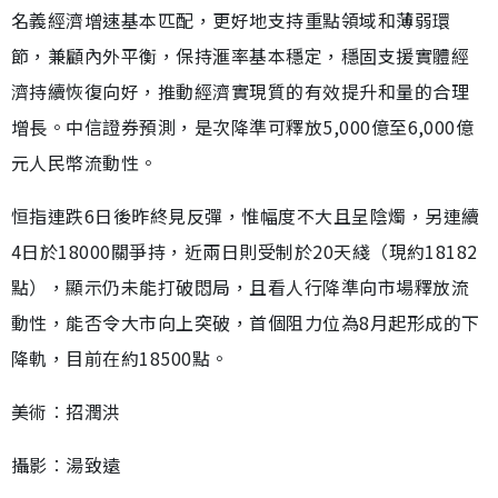
名義經濟增速基本匹配，更好地支持重點領域和薄弱環
節，兼顧內外平衡，保持滙率基本穩定，穩固支援實體經
濟持續恢復向好，推動經濟實現質的有效提升和量的合理
增長。中信證券預測，是次降準可釋放5,000億至6,000億
元人民幣流動性。
恒指連跌6日後昨終見反彈，惟幅度不大且呈陰燭，另連續
4日於18000關爭持，近兩日則受制於20天綫（現約18182
點），顯示仍未能打破悶局，且看人行降準向市場釋放流
動性，能否令大市向上突破，首個阻力位為8月起形成的下
降軌，目前在約18500點。
美術︰招潤洪
攝影︰湯致遠