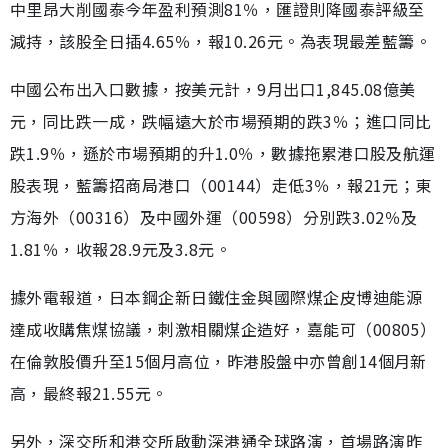
中里昂大削國泰今年盈利預測81％，匯證則降國泰評級至
減持，該股全日插4.65％，報10.26元。為表現最差藍籌。
中國公布出入口數據，按美元計，9月出口1,845.08億美
元，同比跌一成，跌幅遠大於市場預期的跌3％；進口同比
跌1.9％，遜於市場預期的升1.0％，數據拖累港口股及航運
股表現，藍籌招商局港口（00144）走低3％，報21元；東
方海外（00316）及中國外運（00598）分別跌3.02％及
1.81％，收報28.9元及3.8元。
據外電報道，日本鋼企新日鐵住金與國際煤企皮博迪能源
達成收購焦煤協議，刺激相關煤企造好，嘉能可（00805）
在倫敦股價升至15個月高位，昨港股盤中亦曾創14個月新
高，最終報21.55元。
另外，深交所和港交所啟動深港通全球路演，首場路演昨