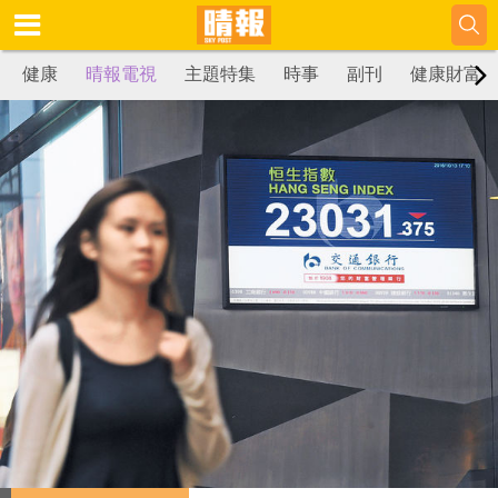
健康
晴報電視
主題特集
時事
副刊
健康財富