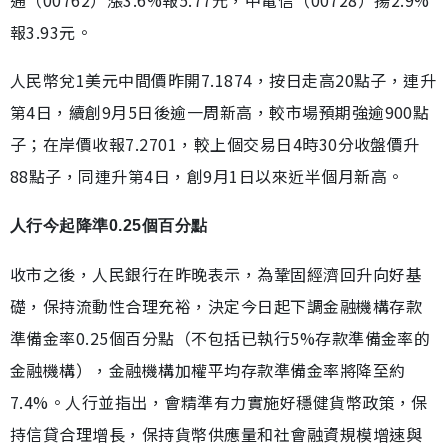
通（00762）漲3.6%報5.77元，中電信（00728）揚2.9%
報3.93元。
人民幣兌1美元中間價昨開7.1874，按日走高20點子，連升
第4日，續創9月5日後逾一周新高，較市場預期強逾900點
子；在岸價收報7.2701，較上個交易日4時30分收盤價升
88點子，同連升第4日，創9月1日以來近半個月新高。
人行今起降準0.25個百分點
收市之後，人民銀行在昨晚表示，為鞏固經濟回升向好基
礎，保持流動性合理充裕，決定今日起下調金融機構存款
準備金率0.25個百分點（不包括已執行5%存款準備金率的
金融機構），金融機構加權平均存款準備金率將降至約
7.4%。人行並指出，會精準有力實施好穩健貨幣政策，保
持信貸合理增長，保持貨幣供應量和社會融資規模增速與