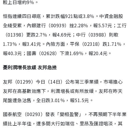
較上日增約9％。
恒指連續四日尋底，累計跌幅921點或3.8％。中資金融股
全綫受累，內銀建行（00939）挫2.28％，報5.57元；工行
（01398）更跌2.7％，報4.69元；中行（03988）則軟
1.73％，報3.41元。內險方面，平保（02318）跌1.71％，
報40.3元；國壽（02628）下滑1.69％，報20.4元。
憂利潤增長放緩 友邦急挫
友邦（01299）今日（14日）公布第三季業績，市場擔心
友邦在高基數效應下，利潤增長或有所放緩，友邦在昨天
尾盤遭急沽售，全日跌3.01％，報51.5元。
國泰航空（00293）發表「變相盈警」，不再預期下半年業
績比上半年佳，遭多間大行如瑞信、里昂及匯證唱淡，其