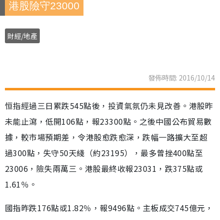
港股險守23000
財經/地產
發佈時間: 2016/10/14
恒指經過三日累跌545點後，投資氣氛仍未見改善。港股昨
未能止瀉，低開106點，報23300點。之後中國公布貿易數
據，較市場預期差，令港股愈跌愈深，跌幅一路擴大至超
過300點，失守50天綫（約23195），最多曾挫400點至
23006，險失兩萬三。港股最終收報23031，跌375點或
1.61％。
國指昨跌176點或1.82％，報9496點。主板成交745億元，