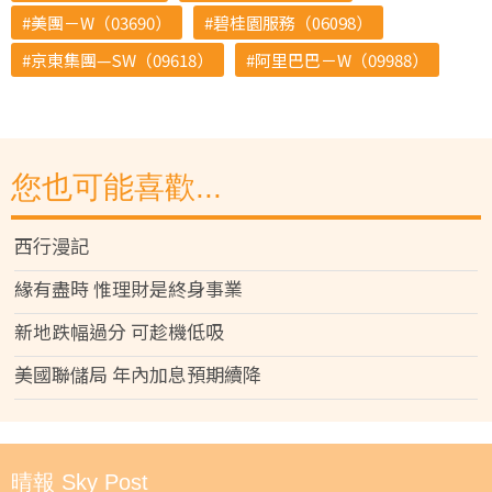
美團－W（03690）
碧桂園服務（06098）
京東集團—SW（09618）
阿里巴巴－W（09988）
您也可能喜歡...
西行漫記
緣有盡時 惟理財是終身事業
新地跌幅過分 可趁機低吸
美國聯儲局 年內加息預期續降
晴報 Sky Post