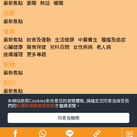
最新焦點
要聞
熱話
暖聞
娛樂
最新焦點
健康
最新焦點
飲食及運動
生活健康
中醫養生
腫瘤及癌症
心臟健康
腸胃保健
兒科百問
女性疾病
老人病
皮膚護理
更多專題
寵物
最新焦點
副刊
最新焦點
本網站使用Cookies來改善您的瀏覽體驗, 請確定您同意及接受我
日報
們的
私隱政策與使用條款
才繼續瀏覽。
揭頁版
港聞
財經/地產
中國/國際
娛樂
Healthy Life
生活副刊
親子/教育
體育
專題/人物
昔日晴報
同意及關閉
香港經濟日報版權所有©2026