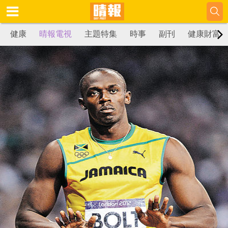
健康
晴報電視
主題特集
時事
副刊
健康財富