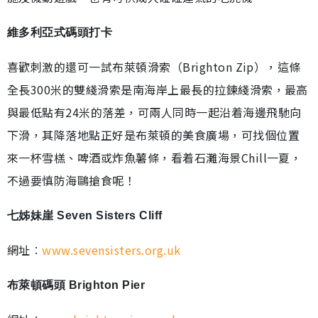
維多利亞式碼頭打卡
喜歡刺激的還可一試布萊頓滑索（Brighton Zip），這條
全長300米的雙綫滑索是南海岸上最長的拉鍊綫滑索，最高
與最低點有24米的落差，可兩人同時一起沿着海邊飛馳向
下滑，其降落地點正好是布萊頓的美食廣場，可找個位置
來一杯雪榚、啤酒或炸魚薯條，看着石灘海景Chill一夏，
不過要慎防海鷗搶食呢！
七姊妹崖 Seven Sisters Cliff
網址︰
www.sevensisters.org.uk
布萊頓碼頭 Brighton Pier