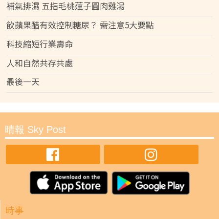
補氣排濕 五指毛桃蓮子圓肉雞湯
飲蘋果醋有效控制糖尿？ 需注意5大要點
科技縮短行業壽命
人和自然共存共處
最後一天
晴報 Sky Post
時事