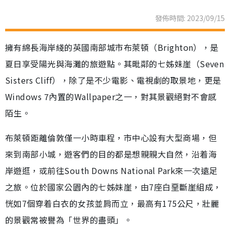
發佈時間: 2023/09/15
擁有綿長海岸綫的英國南部城市布萊頓（Brighton），是
夏日享受陽光與海灘的旅遊點。其毗鄰的七姊妹崖（Seven
Sisters Cliff），除了是不少電影、電視劇的取景地，更是
Windows 7內置的Wallpaper之一，對其景觀絕對不會感
陌生。
布萊頓距離倫敦僅一小時車程，市中心設有大型商場，但
來到南部小城，遊客們的目的都是想親親大自然，沿着海
岸遊逛，或前往South Downs National Park來一次遠足
之旅。位於國家公園內的七姊妹崖，由7座白堊斷崖組成，
恍如7個穿着白衣的女孩並肩而立，最高有175公尺，壯麗
的景觀常被譽為「世界的盡頭」。