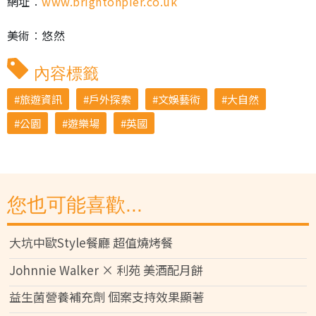
網址︰
www.brightonpier.co.uk
美術︰悠然
內容標籤
旅遊資訊
戶外探索
文娛藝術
大自然
公園
遊樂場
英國
您也可能喜歡...
大坑中歐Style餐廳 超值燒烤餐
Johnnie Walker × 利苑 美酒配月餅
益生菌營養補充劑 個案支持效果顯著