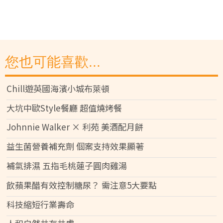
您也可能喜歡...
Chill遊英國海濱小城布萊頓
大坑中歐Style餐廳 超值燒烤餐
Johnnie Walker × 利苑 美酒配月餅
益生菌營養補充劑 個案支持效果顯著
補氣排濕 五指毛桃蓮子圓肉雞湯
飲蘋果醋有效控制糖尿？ 需注意5大要點
科技縮短行業壽命