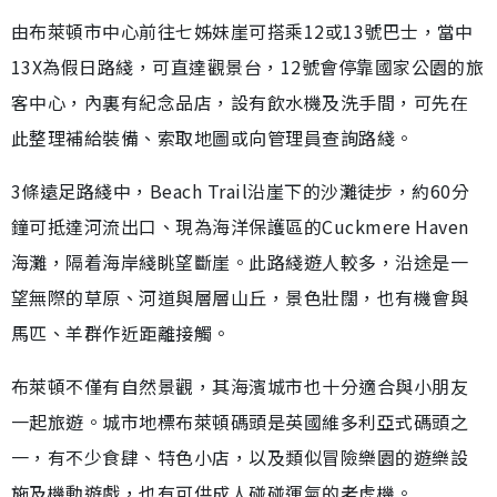
由布萊頓市中心前往七姊妹崖可搭乘12或13號巴士，當中
13X為假日路綫，可直達觀景台，12號會停靠國家公園的旅
客中心，內裏有紀念品店，設有飲水機及洗手間，可先在
此整理補給裝備、索取地圖或向管理員查詢路綫。
3條遠足路綫中，Beach Trail沿崖下的沙灘徒步，約60分
鐘可抵達河流出口、現為海洋保護區的Cuckmere Haven
海灘，隔着海岸綫眺望斷崖。此路綫遊人較多，沿途是一
望無際的草原、河道與層層山丘，景色壯闊，也有機會與
馬匹、羊群作近距離接觸。
布萊頓不僅有自然景觀，其海濱城市也十分適合與小朋友
一起旅遊。城市地標布萊頓碼頭是英國維多利亞式碼頭之
一，有不少食肆、特色小店，以及類似冒險樂園的遊樂設
施及機動遊戲，也有可供成人碰碰運氣的老虎機。