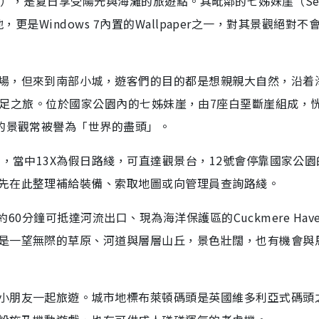
on），是夏日享受陽光與海灘的旅遊點。其毗鄰的七姊妹崖（Sev
景地，更是Windows 7內置的Wallpaper之一，對其景觀絕對不
場，但來到南部小城，遊客們的目的都是想親親大自然，沿着
ark來一次遠足之旅。位於國家公園內的七姊妹崖，由7座白堊斷崖組成，
麗的景觀常被譽為「世界的盡頭」。
士，當中13X為假日路綫，可直達觀景台，12號會停靠國家公園
先在此整理補給裝備、索取地圖或向管理員查詢路綫。
，約60分鐘可抵達河流出口、現為海洋保護區的Cuckmere Hav
是一望無際的草原、河道與層層山丘，景色壯闊，也有機會與
小朋友一起旅遊。城市地標布萊頓碼頭是英國維多利亞式碼頭