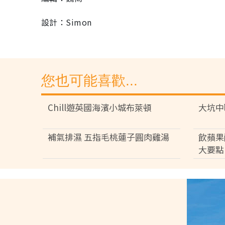
設計：Simon
您也可能喜歡...
Chill遊英國海濱小城布萊頓
大坑中
補氣排濕 五指毛桃蓮子圓肉雞湯
飲蘋果
大要點