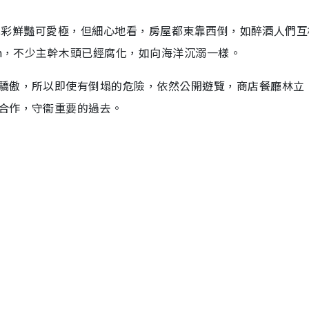
印象是色彩鮮豔可愛極，但細心地看，房屋都東靠西倒，如醉酒人們
en，不少主幹木頭已經腐化，如向海洋沉溺一樣。
驕傲，所以即使有倒塌的危險，依然公開遊覽，商店餐廳林立
合作，守衞重要的過去。