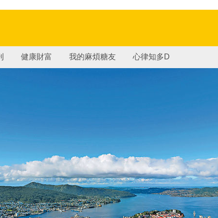
刊
健康財富
我的麻煩糖友
心律知多D