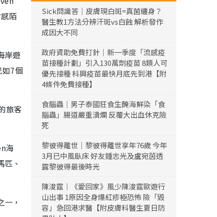
en
Sick問識答｜皮膚現白斑=真菌纏身？
會感陌
醫生教1方法分辨汗斑vs白蝕 解析發作
成因大不同
政府資助免費打針｜新一季度「流感疫
海岸遊
苗接種計劃」引入130萬劑疫苗 8類人可
恍如7個
優先接種 科興疫苗最快月底先到港【附
4條件免費接種】
食腦蟲｜男子泰國狂食生醃海鮮染「食
的旅客
腦蟲」腸道嚴重潰爛 反覆大出血休克險
死
黎彼得離世｜黎彼得離世享年76歲 今年
en海
3月已中風臥床 好友鍾志光及盧宛茵透
馬匹、
露黎彼得最後時光
陳浚霆｜《愛回家》風少陳浚霆歐遊行
山出事 1原因全身爆紅疹極恐怖 險「毀
之一，
容」急回港求醫【附皮膚科醫生夏日防