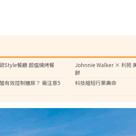
歐Style餐廳 超值燒烤餐
Johnnie Walker × 利
餅
醋有效控制糖尿？ 需注意5
科技縮短行業壽命