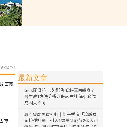
6/04/22
最新文章
話故事裏
Sick問識答｜皮膚現白斑=真菌纏身？
醫生教1方法分辨汗斑vs白蝕 解析發作
成因大不同
政府資助免費打針｜新一季度「流感疫
好去享
苗接種計劃」引入130萬劑疫苗 8類人可
優先接種 科興疫苗最快月底先到港【附