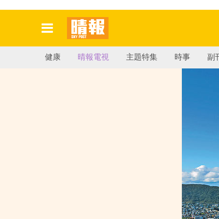
健康
晴報電視
主題特集
時事
副