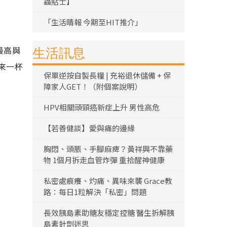
蟲貼士】
「生活晴報 今期至HIT推介」
最高與
生活訊息
來一杯
保單逆按自製長糧 | 充裕退休儲備 + 保
障家人GET！（附個案說明）
HPV相關頭頸癌新症上升 男性高危
【若善健談】愛與痛的邊緣
胸悶、頭脹、手腳麻痺？黃祥興不靠藥
物 1個月拆走血管炸彈 重拾醒神健康
私密處痕癢、灼痛、異味來襲 Grace教
路：每日1粒解決「私密」問題
長效胰島素助糖友穩定控糖 醫生拆解胰
島素針劑迷思