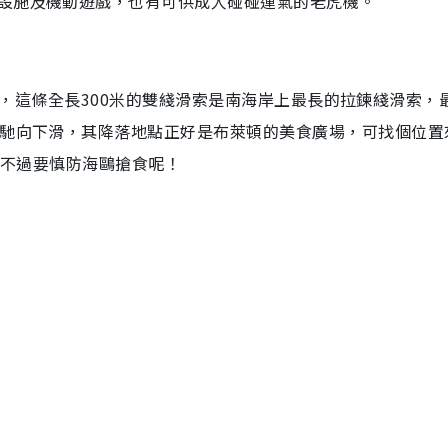
設施及機動遊戲，也有可供成人碰碰運氣的老虎機。
ip），這條全長300米的雙綫滑索是南海岸上最長的拉鍊綫滑索，
飛馳向下滑，其降落地點正好是布萊頓的美食廣場，可找個位置
，不過要慎防海鷗搶食呢！