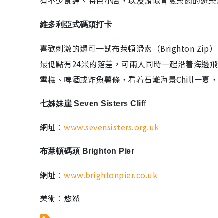
有不少食肆、特色小店，以及類似冒險樂園的遊樂
維多利亞式碼頭打卡
喜歡刺激的還可一試布萊頓滑索（Brighton Z
最低點有24米的落差，可兩人同時一起沿着海邊
雪榚、啤酒或炸魚薯條，看着石灘海景Chill一夏
七姊妹崖 Seven Sisters Cliff
網址︰
www.sevensisters.org.uk
布萊頓碼頭 Brighton Pier
網址︰
www.brightonpier.co.uk
美術︰悠然