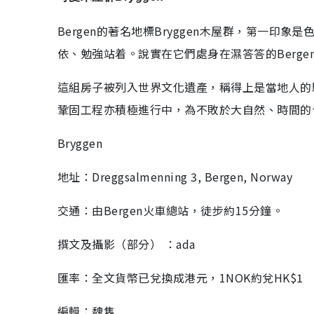
Bergen的著名地標Bryggen木屋群，第一
依、勉強站着。說實在它們處身在濕答答的Berg
這組房子被列入世界文化遺產，稱得上是當地人的
鞏固工程亦積極進行中，為不敗於大自然、時間的
Bryggen
地址：Dreggsalmenning 3, Bergen, Norway
交通：由Bergen火車總站，徒步約15分鐘。
撰文及攝影（部分） ：ada
匯率：全文貨幣已兌換成港元，1NOK約兌HK$1
編輯：魏雋