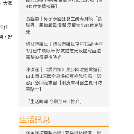
，大家
4條件免費接種】
食腦蟲｜男子泰國狂食生醃海鮮染「食
腦蟲」腸道嚴重潰爛 反覆大出血休克險
況佳，
死
開，好
黎彼得離世｜黎彼得離世享年76歲 今年
3月已中風臥床 好友鍾志光及盧宛茵透
露黎彼得最後時光
陳浚霆｜《愛回家》風少陳浚霆歐遊行
山出事 1原因全身爆紅疹極恐怖 險「毀
容」急回港求醫【附皮膚科醫生夏日防
蟲貼士】
「生活晴報 今期至HIT推介」
生活訊息
保單逆按自製長糧 | 充裕退休儲備 + 保