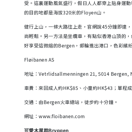
受。這裏運動風氣盛行，假日人人都穿上貼身運動
的目的地都是海拔320米的Floyen山。
健行上山，一條大路往上走，官網說45分鐘即達
尚輕鬆。另一方法是坐纜車，有點似香港山頂的，
好享受這微縮的Bergen，郵輪進出港口，色彩
Fløibanen AS
地址：Vetrlidsallmenningen 21, 5014 Bergen,
車費：來回成人約HK$85、小童約HK$43；單程成
交通：由Bergen火車總站，徒步約十分鐘。
網址：www.floibanen.com
可愛木屋群Bryggen