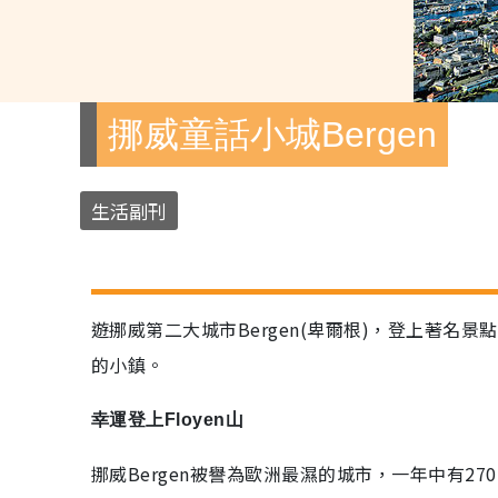
挪威童話小城Bergen
生活副刊
遊挪威第二大城市Bergen(卑爾根)，登上著名景點
的小鎮。
幸運登上Floyen山
挪威Bergen被譽為歐洲最濕的城市，一年中有2