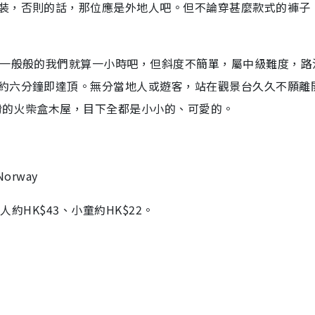
裝，否則的話，那位應是外地人吧。但不論穿甚麼款式的褲子
，一般般的我們就算一小時吧，但斜度不簡單，屬中級難度，路
約六分鐘即達頂。無分當地人或遊客，站在觀景台久久不願離
繽紛的火柴盒木屋，目下全都是小小的、可愛的。
 Norway
人約HK$43、小童約HK$22。