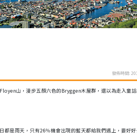
發佈時間: 201
Floyen山，漫步五顏六色的Bryggen木屋群，還以為走入童
70日都是雨天，只有26％機會出現的藍天都給我們遇上，要好