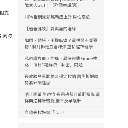
障家人GET！（附個案說明）
互相靠
HPV相關頭頸癌新症上升 男性高危
【若善健談】愛與痛的邊緣
；同時
胸悶、頭脹、手腳麻痺？黃祥興不靠藥
物 1個月拆走血管炸彈 重拾醒神健康
私密處痕癢、灼痛、異味來襲 Grace教
路：每日1粒解決「私密」問題
長效胰島素助糖友穩定控糖 醫生拆解胰
島素針劑迷思
唔止面黃 生痘痘 長期攰都可能肝損傷 黃
祥興逆轉肝機能 慶幸及早護肝
血糖失控好傷「心」!