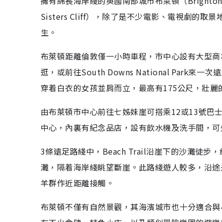
擁有綿長海岸綫的英國南部城市布萊頓（Bright
Sisters Cliff），除了是不少電影、電視劇的取
生。
布萊頓距離倫敦僅一小時車程，市中心設有大型商
逛，或前往South Downs National P
穿着白衣的女孩並肩而立，最高有175公尺，壯
由布萊頓市中心前往七姊妹崖可搭乘12或13號巴
中心，內裏有紀念品店，設有飲水機及洗手間，可
3條遠足路綫中，Beach Trail沿崖下的沙灘徒步
灘，隔着海岸綫眺望斷崖。此路綫遊人較多，沿途
羊群作近距離接觸。
布萊頓不僅有自然景觀，其海濱城市也十分適合與