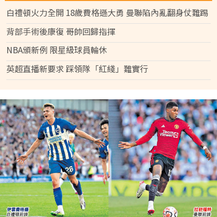
白禮頓火力全開 18歲費格遜大勇 曼聯陷內亂翻身仗難踢
背部手術後康復 哥帥回歸指揮
NBA頒新例 限星級球員輪休
英超直播新要求 踩領隊「紅綫」難實行