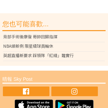
您也可能喜歡...
背部手術後康復 哥帥回歸指揮
NBA頒新例 限星級球員輪休
英超直播新要求 踩領隊「紅綫」難實行
晴報 Sky Post