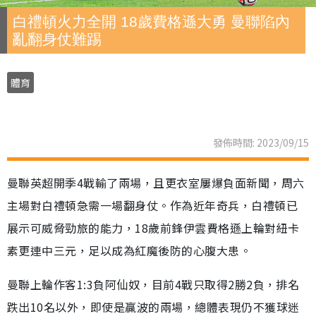
白禮頓火力全開 18歲費格遜大勇 曼聯陷內
亂翻身仗難踢
體育
發佈時間: 2023/09/15
曼聯英超開季4戰輸了兩場，且更衣室屢爆負面新聞，周六
主場對白禮頓急需一場翻身仗。作為近年奇兵，白禮頓已
展示可威脅勁旅的能力，18歲前鋒伊雲費格遜上輪對紐卡
素更連中三元，足以成為紅魔後防的心腹大患。
曼聯上輪作客1:3負阿仙奴，目前4戰只取得2勝2負，排名
跌出10名以外，即使是贏波的兩場，總體表現仍不獲球迷