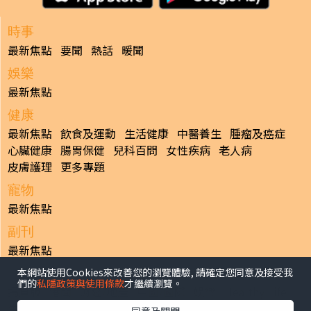
時事
最新焦點
要聞
熱話
暖聞
娛樂
最新焦點
健康
最新焦點
飲食及運動
生活健康
中醫養生
腫瘤及癌症
心臟健康
腸胃保健
兒科百問
女性疾病
老人病
皮膚護理
更多專題
寵物
最新焦點
副刊
最新焦點
本網站使用Cookies來改善您的瀏覽體驗, 請確定您同意及接受我
日報
們的
私隱政策與使用條款
才繼續瀏覽。
揭頁版
港聞
財經/地產
中國/國際
娛樂
Healthy Life
生活副刊
親子/教育
體育
專題/人物
昔日晴報