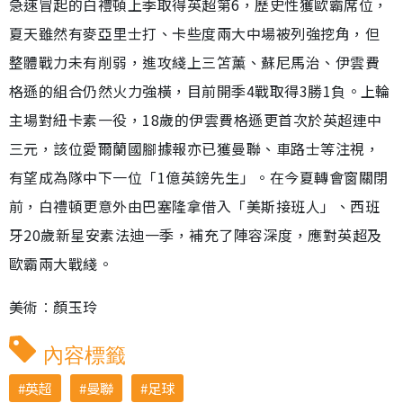
急速冒起的白禮頓上季取得英超第6，歷史性獲歐霸席位，
夏天雖然有麥亞里士打、卡些度兩大中場被列強挖角，但
整體戰力未有削弱，進攻綫上三笘薰、蘇尼馬治、伊雲費
格遜的組合仍然火力強橫，目前開季4戰取得3勝1負。上輪
主場對紐卡素一役，18歲的伊雲費格遜更首次於英超連中
三元，該位愛爾蘭國腳據報亦已獲曼聯、車路士等注視，
有望成為隊中下一位「1億英鎊先生」。在今夏轉會窗關閉
前，白禮頓更意外由巴塞隆拿借入「美斯接班人」、西班
牙20歲新星安素法迪一季，補充了陣容深度，應對英超及
歐霸兩大戰綫。
美術︰顏玉玲
內容標籤
英超
曼聯
足球