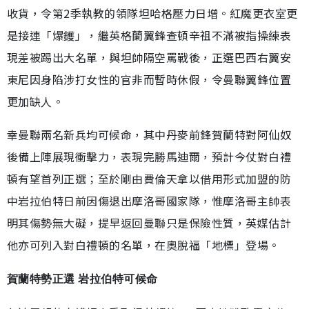
收貨，令第2季執教的領隊坦哈格壓力日增。紅魔更衣室更
是接連「爆鑊」，繼英格蘭翼鋒查頓辛祖不滿被指操練表
現差被踢出大名單，與坦帥隔空罵戰後，正選巴西右翼安
東尼因身陷涉打女性的官非而暫時休假，令曼聯翼鋒位置
更加缺人。
幸曼聯兩名新兵均可候命，其中丹麥前鋒賀蘭特對阿仙奴
後備上陣展現衝擊力，表現完勝馬迪爾，預計今仗對白禮
頓有望首列正選；至於剛由費倫天拿以借用形式加盟的防
中岩拉伯特日前因傷退出摩洛哥國家隊，惟摩洛哥主帥表
明其傷勢無大礙，提早返回曼聯只是保險性質，英媒估計
他亦可列入對白禮頓的名單，在奧脫福「地標」登場。
賀蘭特勢正選 岩拉伯特可候命