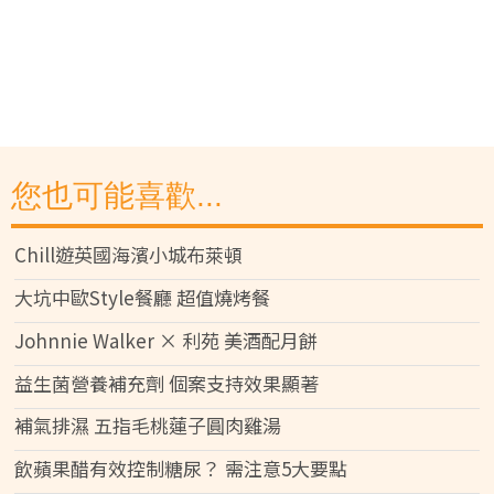
您也可能喜歡...
Chill遊英國海濱小城布萊頓
大坑中歐Style餐廳 超值燒烤餐
Johnnie Walker × 利苑 美酒配月餅
益生菌營養補充劑 個案支持效果顯著
補氣排濕 五指毛桃蓮子圓肉雞湯
飲蘋果醋有效控制糖尿？ 需注意5大要點