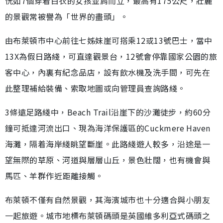
恍如7個穿着白衣的女孩並肩而立，最高有175公尺，壯麗
的景觀常被譽為「世界的盡頭」。
由布萊頓市中心前往七姊妹崖可搭乘12或13號巴士，當中
13X為假日路綫，可直達觀景台，12號會停靠國家公園的旅
客中心，內裏有紀念品店，設有飲水機及洗手間，可先在
此整理補給裝備、索取地圖或向管理員查詢路綫。
3條遠足路綫中，Beach Trail沿崖下的沙灘徒步，約60分
鐘可抵達河流出口、現為海洋保護區的Cuckmere Haven
海灘，隔着海岸綫眺望斷崖。此路綫遊人較多，沿途是一
望無際的草原、河道與層層山丘，景色壯闊，也有機會與
馬匹、羊群作近距離接觸。
布萊頓不僅有自然景觀，其海濱城市也十分適合與小朋友
一起旅遊。城市地標布萊頓碼頭是英國維多利亞式碼頭之