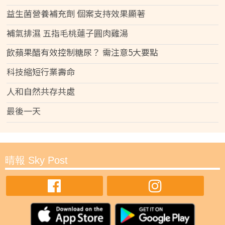
益生菌營養補充劑 個案支持效果顯著
補氣排濕 五指毛桃蓮子圓肉雞湯
飲蘋果醋有效控制糖尿？ 需注意5大要點
科技縮短行業壽命
人和自然共存共處
最後一天
晴報 Sky Post