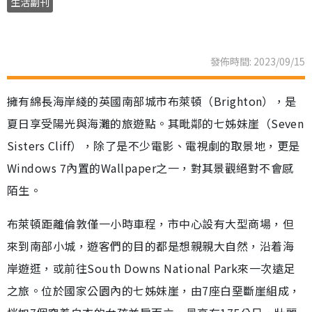
生活副刊
發佈時間: 2023/09/15
擁有綿長海岸綫的英國南部城市布萊頓（Brighton），是
夏日享受陽光與海灘的旅遊點。其毗鄰的七姊妹崖（Seven
Sisters Cliff），除了是不少電影、電視劇的取景地，更是
Windows 7內置的Wallpaper之一，對其景觀絕對不會感
陌生。
布萊頓距離倫敦僅一小時車程，市中心設有大型商場，但
來到南部小城，遊客們的目的都是想親親大自然，沿着海
岸遊逛，或前往South Downs National Park來一次遠足
之旅。位於國家公園內的七姊妹崖，由7座白堊斷崖組成，