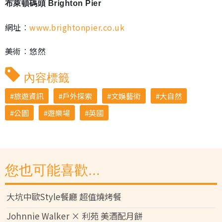
布萊頓碼頭 Brighton Pier
網址︰
www.brightonpier.co.uk
美術︰悠然
內容標籤
旅遊資訊
戶外探索
文娛藝術
大自然
公園
遊樂場
英國
您也可能喜歡...
大坑中歐Style餐廳 超值燒烤餐
Johnnie Walker × 利苑 美酒配月餅