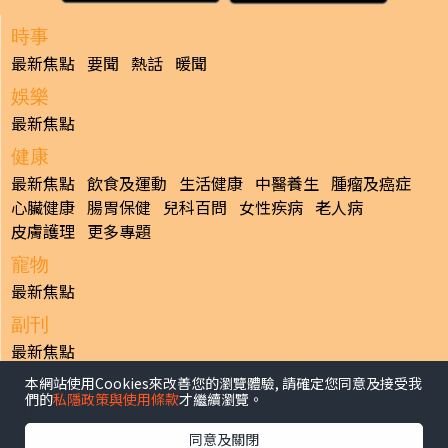
時事
最新焦點
要聞
熱話
暖聞
娛樂
最新焦點
健康
最新焦點
飲食及運動
生活健康
中醫養生
腫瘤及癌症
心臟健康
腸胃保健
兒科百問
女性疾病
老人病
皮膚護理
更多專題
寵物
最新焦點
副刊
最新焦點
本網站使用Cookies來改善您的瀏覽體驗, 請確定您同意及接受我
日報
們的
私隱政策與使用條款
才繼續瀏覽。
揭頁版
港聞
財經/地產
中國/國際
娛樂
Healthy Life
生活副刊
親子/教育
體育
專題/人物
昔日晴報
同意及關閉