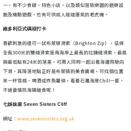
一，有不少食肆、特色小店，以及類似冒險樂園的遊樂設
施及機動遊戲，也有可供成人碰碰運氣的老虎機。
維多利亞式碼頭打卡
喜歡刺激的還可一試布萊頓滑索（Brighton Zip），這條
全長300米的雙綫滑索是南海岸上最長的拉鍊綫滑索，最高
與最低點有24米的落差，可兩人同時一起沿着海邊飛馳向
下滑，其降落地點正好是布萊頓的美食廣場，可找個位置
來一杯雪榚、啤酒或炸魚薯條，看着石灘海景Chill一夏，
不過要慎防海鷗搶食呢！
七姊妹崖 Seven Sisters Cliff
網址︰
www.sevensisters.org.uk