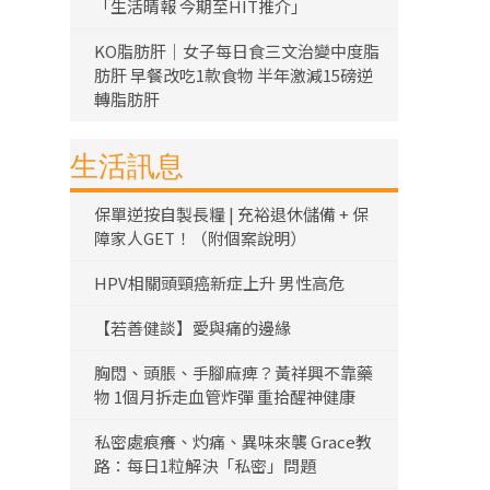
「生活晴報 今期至HIT推介」
KO脂肪肝｜女子每日食三文治變中度脂
肪肝 早餐改吃1款食物 半年激減15磅逆
轉脂肪肝
生活訊息
保單逆按自製長糧 | 充裕退休儲備 + 保
障家人GET！（附個案說明）
HPV相關頭頸癌新症上升 男性高危
【若善健談】愛與痛的邊緣
胸悶、頭脹、手腳麻痺？黃祥興不靠藥
物 1個月拆走血管炸彈 重拾醒神健康
私密處痕癢、灼痛、異味來襲 Grace教
路：每日1粒解決「私密」問題