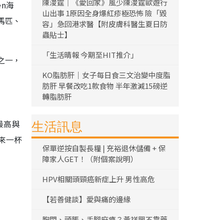
陳浚霆｜《愛回家》風少陳浚霆歐遊行
en海
山出事 1原因全身爆紅疹極恐怖 險「毀
馬匹、
容」急回港求醫【附皮膚科醫生夏日防
蟲貼士】
「生活晴報 今期至HIT推介」
之一，
KO脂肪肝｜女子每日食三文治變中度脂
肪肝 早餐改吃1款食物 半年激減15磅逆
轉脂肪肝
最高與
生活訊息
來一杯
保單逆按自製長糧 | 充裕退休儲備 + 保
障家人GET！（附個案說明）
HPV相關頭頸癌新症上升 男性高危
【若善健談】愛與痛的邊緣
胸悶、頭脹、手腳麻痺？黃祥興不靠藥