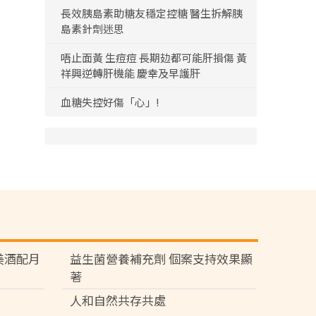
長效胰島素助糖友穩定控糖 醫生拆解胰
島素針劑迷思
唔止面黃 生痘痘 長期攰都可能肝損傷 黃
祥興逆轉肝機能 慶幸及早護肝
血糖失控好傷「心」!
苑 美酒配月
益生菌營養補充劑 個案支持效果顯
著
人和自然共存共處