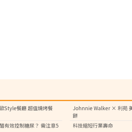
歐Style餐廳 超值燒烤餐
Johnnie Walker × 利
餅
醋有效控制糖尿？ 需注意5
科技縮短行業壽命