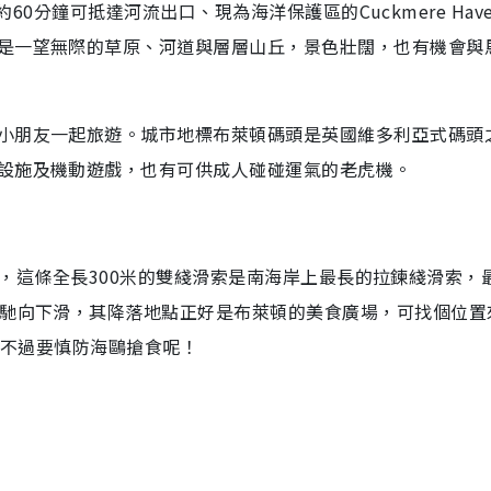
，約60分鐘可抵達河流出口、現為海洋保護區的Cuckmere Hav
是一望無際的草原、河道與層層山丘，景色壯闊，也有機會與
小朋友一起旅遊。城市地標布萊頓碼頭是英國維多利亞式碼頭
設施及機動遊戲，也有可供成人碰碰運氣的老虎機。
ip），這條全長300米的雙綫滑索是南海岸上最長的拉鍊綫滑索，
飛馳向下滑，其降落地點正好是布萊頓的美食廣場，可找個位置
，不過要慎防海鷗搶食呢！