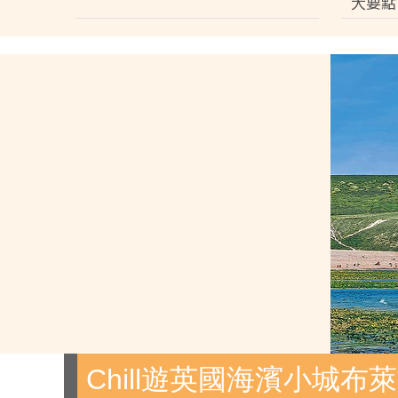
大要點
Chill遊英國海濱小城布