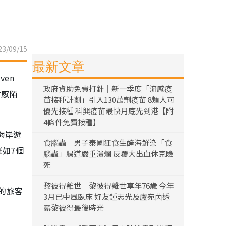
3/09/15
最新文章
en
政府資助免費打針｜新一季度「流感疫
會感陌
苗接種計劃」引入130萬劑疫苗 8類人可
優先接種 科興疫苗最快月底先到港【附
4條件免費接種】
海岸遊
食腦蟲｜男子泰國狂食生醃海鮮染「食
恍如7個
腦蟲」腸道嚴重潰爛 反覆大出血休克險
死
黎彼得離世｜黎彼得離世享年76歲 今年
的旅客
3月已中風臥床 好友鍾志光及盧宛茵透
露黎彼得最後時光