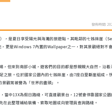
發佈時間: 202
on），是夏日享受陽光與海灘的旅遊點。其毗鄰的七姊妹崖（Sev
景地，更是Windows 7內置的Wallpaper之一，對其景觀絕對不
場，但來到南部小城，遊客們的目的都是想親親大自然，沿着
ark來一次遠足之旅。位於國家公園內的七姊妹崖，由7座白堊斷崖組成，
麗的景觀常被譽為「世界的盡頭」。
士，當中13X為假日路綫，可直達觀景台，12號會停靠國家公園
先在此整理補給裝備、索取地圖或向管理員查詢路綫。