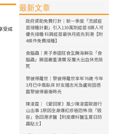
最新文章
政府資助免費打針｜新一季度「流感疫
苗接種計劃」引入130萬劑疫苗 8類人可
享受成
優先接種 科興疫苗最快月底先到港【附
4條件免費接種】
食腦蟲｜男子泰國狂食生醃海鮮染「食
腦蟲」腸道嚴重潰爛 反覆大出血休克險
死
黎彼得離世｜黎彼得離世享年76歲 今年
3月已中風臥床 好友鍾志光及盧宛茵透
露黎彼得最後時光
陳浚霆｜《愛回家》風少陳浚霆歐遊行
山出事 1原因全身爆紅疹極恐怖 險「毀
容」急回港求醫【附皮膚科醫生夏日防
蟲貼士】