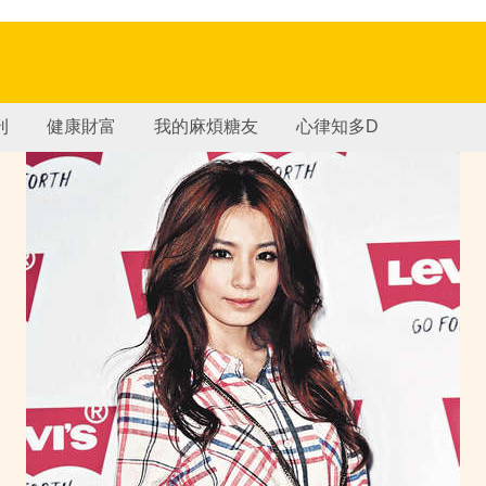
刊
健康財富
我的麻煩糖友
心律知多D