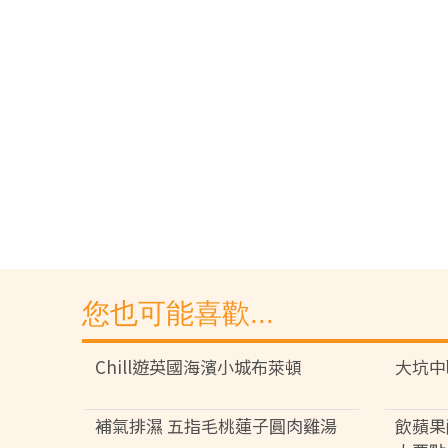
您也可能喜歡...
Chill遊英國海濱小城布萊頓
大坑中
補氣排濕 五指毛桃蓮子圓肉雞湯
飲蘋果