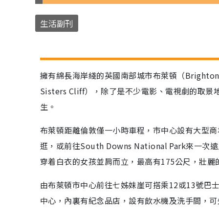
生活副刊
擁有綿長海岸綫的英國南部城市布萊頓（Bright
Sisters Cliff），除了是不少電影、電視劇的取
生。
布萊頓距離倫敦僅一小時車程，市中心設有大型商
逛，或前往South Downs National P
穿着白衣的女孩並肩而立，最高有175公尺，壯
由布萊頓市中心前往七姊妹崖可搭乘12或13號巴
中心，內裏有紀念品店，設有飲水機及洗手間，可