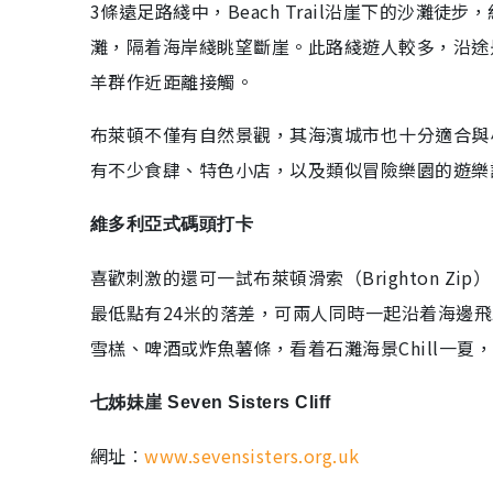
3條遠足路綫中，Beach Trail沿崖下的沙灘徒步
灘，隔着海岸綫眺望斷崖。此路綫遊人較多，沿途
羊群作近距離接觸。
布萊頓不僅有自然景觀，其海濱城市也十分適合與
有不少食肆、特色小店，以及類似冒險樂園的遊樂
維多利亞式碼頭打卡
喜歡刺激的還可一試布萊頓滑索（Brighton Z
最低點有24米的落差，可兩人同時一起沿着海邊
雪榚、啤酒或炸魚薯條，看着石灘海景Chill一夏
七姊妹崖 Seven Sisters Cliff
網址︰
www.sevensisters.org.uk