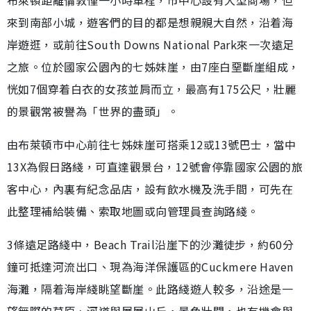
布萊頓距離倫敦僅一小時車程，市中心設有大型商場，但
來到南部小城，遊客們的目的都是想親親大自然，沿着海
岸遊逛，或前往South Downs National Park來一次遠足
之旅。位於國家公園內的七姊妹崖，由7座白堊斷崖組成，
恍如7個穿着白衣的女孩並肩而立，最高有175公尺，壯麗
的景觀常被譽為「世界的盡頭」。
由布萊頓市中心前往七姊妹崖可搭乘12或13號巴士，當中
13X為假日路綫，可直達觀景台，12號會停靠國家公園的旅
客中心，內裏有紀念品店，設有飲水機及洗手間，可先在
此整理補給裝備、索取地圖或向管理員查詢路綫。
3條遠足路綫中，Beach Trail沿崖下的沙灘徒步，約60分
鐘可抵達河流出口、現為海洋保護區的Cuckmere Haven
海灘，隔着海岸綫眺望斷崖。此路綫遊人較多，沿途是一