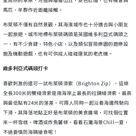
望無際的草原、河道與層層山丘，景色壯闊，也有機會與
馬匹、羊群作近距離接觸。
布萊頓不僅有自然景觀，其海濱城市也十分適合與小朋友
一起旅遊。城市地標布萊頓碼頭是英國維多利亞式碼頭之
一，有不少食肆、特色小店，以及類似冒險樂園的遊樂設
施及機動遊戲，也有可供成人碰碰運氣的老虎機。
維多利亞式碼頭打卡
喜歡刺激的還可一試布萊頓滑索（Brighton Zip），這條
全長300米的雙綫滑索是南海岸上最長的拉鍊綫滑索，最高
與最低點有24米的落差，可兩人同時一起沿着海邊飛馳向
下滑，其降落地點正好是布萊頓的美食廣場，可找個位置
來一杯雪榚、啤酒或炸魚薯條，看着石灘海景Chill一夏，
不過要慎防海鷗搶食呢！