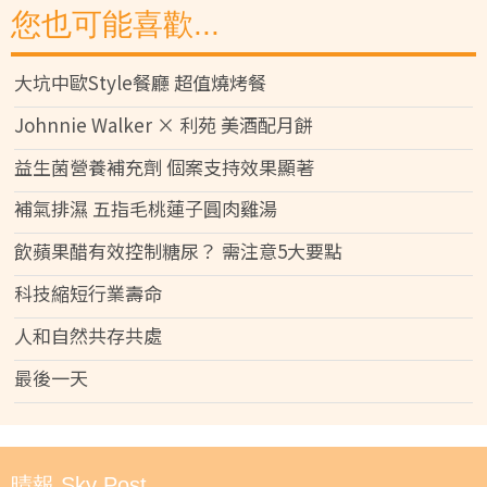
您也可能喜歡...
大坑中歐Style餐廳 超值燒烤餐
Johnnie Walker × 利苑 美酒配月餅
益生菌營養補充劑 個案支持效果顯著
補氣排濕 五指毛桃蓮子圓肉雞湯
飲蘋果醋有效控制糖尿？ 需注意5大要點
科技縮短行業壽命
人和自然共存共處
最後一天
晴報 Sky Post