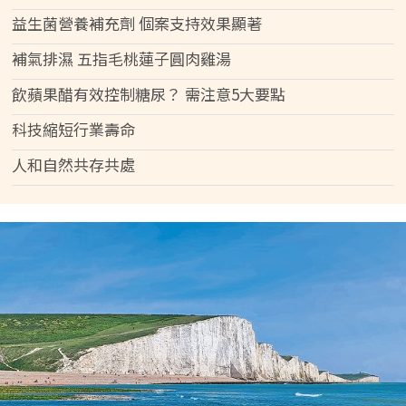
益生菌營養補充劑 個案支持效果顯著
補氣排濕 五指毛桃蓮子圓肉雞湯
飲蘋果醋有效控制糖尿？ 需注意5大要點
科技縮短行業壽命
人和自然共存共處