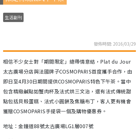
生活副刊
發佈時間: 2016/03/29
相信不少女士對「期間限定」總帶情意結，Plat du Jour
太古廣場分店與法國牌子COSMOPARIS首度攜手合作，由
即日至4月30日期間提供COSMOPARIS特色下午茶。當中
包含精緻鹹點如蟹肉杯及法式烘三文治，還有法式傳統甜
點包括貝殼蛋糕、法式小圓餅及焦糖布丁，客人更有機會
獲贈COSMOPARIS手提袋一個及購物優惠券。
地址：金鐘道88號太古廣場LG1層007號