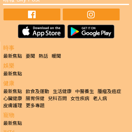
時事
最新焦點
要聞
熱話
暖聞
娛樂
最新焦點
健康
最新焦點
飲食及運動
生活健康
中醫養生
腫瘤及癌症
心臟健康
腸胃保健
兒科百問
女性疾病
老人病
皮膚護理
更多專題
寵物
最新焦點