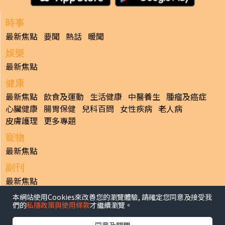
時事
最新焦點
要聞
熱話
暖聞
娛樂
最新焦點
健康
最新焦點
飲食及運動
生活健康
中醫養生
腫瘤及癌症
心臟健康
腸胃保健
兒科百問
女性疾病
老人病
皮膚護理
更多專題
寵物
最新焦點
副刊
最新焦點
本網站使用Cookies來改善您的瀏覽體驗, 請確定您同意及接受我
日報
們的
私隱政策與使用條款
才繼續瀏覽。
揭頁版
港聞
財經/地產
中國/國際
娛樂
Healthy Life
生活副刊
親子/教育
體育
專題/人物
昔日晴報