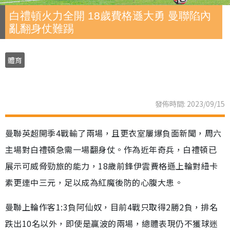
白禮頓火力全開 18歲費格遜大勇 曼聯陷內
亂翻身仗難踢
體育
發佈時間: 2023/09/15
曼聯英超開季4戰輸了兩場，且更衣室屢爆負面新聞，周六
主場對白禮頓急需一場翻身仗。作為近年奇兵，白禮頓已
展示可威脅勁旅的能力，18歲前鋒伊雲費格遜上輪對紐卡
素更連中三元，足以成為紅魔後防的心腹大患。
曼聯上輪作客1:3負阿仙奴，目前4戰只取得2勝2負，排名
跌出10名以外，即使是贏波的兩場，總體表現仍不獲球迷