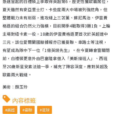
急速冒起的白禮頓上季取得英超第6，歷史性獲歐霸席位，
夏天雖然有麥亞里士打、卡些度兩大中場被列強挖角，但
整體戰力未有削弱，進攻綫上三笘薰、蘇尼馬治、伊雲費
格遜的組合仍然火力強橫，目前開季4戰取得3勝1負。上輪
主場對紐卡素一役，18歲的伊雲費格遜更首次於英超連中
三元，該位愛爾蘭國腳據報亦已獲曼聯、車路士等注視，
有望成為隊中下一位「1億英鎊先生」。在今夏轉會窗關閉
前，白禮頓更意外由巴塞隆拿借入「美斯接班人」、西班
牙20歲新星安素法迪一季，補充了陣容深度，應對英超及
歐霸兩大戰綫。
美術︰顏玉玲
內容標籤
英超
曼聯
足球