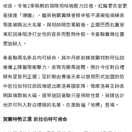
收貨，令第2季執教的領隊坦哈格壓力日增。紅魔更衣室更
是接連「爆鑊」，繼英格蘭翼鋒查頓辛祖不滿被指操練表
現差被踢出大名單，與坦帥隔空罵戰後，正選巴西右翼安
東尼因身陷涉打女性的官非而暫時休假，令曼聯翼鋒位置
更加缺人。
幸曼聯兩名新兵均可候命，其中丹麥前鋒賀蘭特對阿仙奴
後備上陣展現衝擊力，表現完勝馬迪爾，預計今仗對白禮
頓有望首列正選；至於剛由費倫天拿以借用形式加盟的防
中岩拉伯特日前因傷退出摩洛哥國家隊，惟摩洛哥主帥表
明其傷勢無大礙，提早返回曼聯只是保險性質，英媒估計
他亦可列入對白禮頓的名單，在奧脫福「地標」登場。
賀蘭特勢正選 岩拉伯特可候命