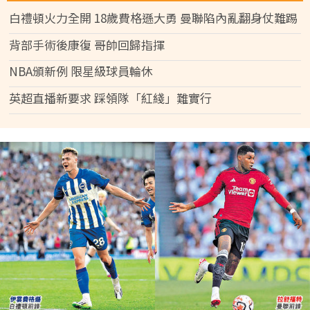
白禮頓火力全開 18歲費格遜大勇 曼聯陷內亂翻身仗難踢
背部手術後康復 哥帥回歸指揮
NBA頒新例 限星級球員輪休
英超直播新要求 踩領隊「紅綫」難實行