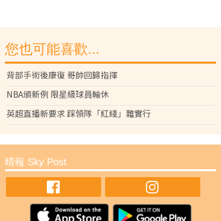
您也可能喜歡...
背部手術後康復 哥帥回歸指揮
NBA頒新例 限星級球員輪休
英超直播新要求 踩領隊「紅綫」難實行
晴報 Sky Post