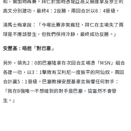
和，需加時再賽。拜仁於加時憑堤亞高艾簡達拿及京士利
高文分別建功，最終4︰2反勝，兩回合計以6︰4晉級。
湯馬士梅拿說：「今場比賽非常瘋狂，拜仁在主場失了兩
球是不應該發生，但我們保持冷靜，最終成功反勝。」
安歷基：唔想「對巴塞」
另外，領先2︰0的巴塞隆拿在次回合主場憑「MSN」組合
各建一功，以3︰1擊敗有艾利尼一度扳平的阿仙奴，兩回
合計贏5︰1晉級。巴塞教練安歷基豪言無懼任何對手：
「我在8強唯一不想碰到的對手是巴塞，這當然不會發
生。」