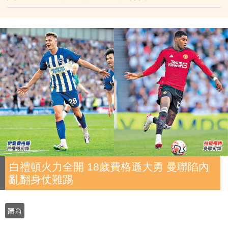
白禮頓火力全開 18歲費格遜大勇 曼聯陷內
亂翻身仗難踢
體育