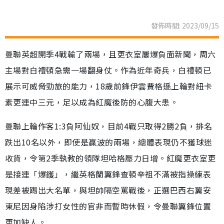
發佈時間: 2023/09/15
曼聯英超開季4戰輸了兩場，且更衣室屢爆負面新聞，周六
主場對白禮頓急需一場翻身仗。作為近年奇兵，白禮頓已
展示可威脅勁旅的能力，18歲前鋒伊雲費格遜上輪對紐卡
素更連中三元，足以成為紅魔後防的心腹大患。
曼聯上輪作客1:3負阿仙奴，目前4戰只取得2勝2負，排名
跌出10名以外，即使是贏波的兩場，總體表現仍不獲球迷
收貨，令第2季執教的領隊坦哈格壓力日增。紅魔更衣室更
是接連「爆鑊」，繼英格蘭翼鋒查頓辛祖不滿被指操練表
現差被踢出大名單，與坦帥隔空罵戰後，正選巴西右翼安
東尼因身陷涉打女性的官非而暫時休假，令曼聯翼鋒位置
更加缺人。