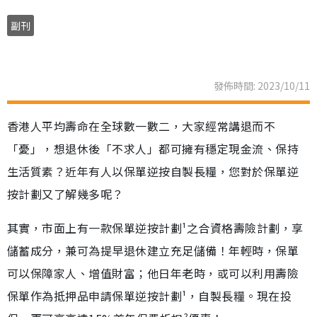
副刊
發佈時間: 2023/10/11
香港人平均壽命在全球數一數二，大家經常講退而不
「憂」，想退休後「不求人」都可擁有穩定現金流、保持
生活質素？近年有人以保單逆按自製長糧，您對於保單逆
按計劃又了解幾多呢？
其實，市面上有一款保單逆按計劃¹之合資格壽險計劃，享
儲蓄成分，兼可為提早退休建立充足儲備！年輕時，保單
可以保障家人、增值財富；他日年老時，或可以利用壽險
保單作為抵押品申請保單逆按計劃¹，自製長糧。現在投