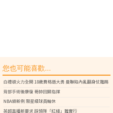
您也可能喜歡...
白禮頓火力全開 18歲費格遜大勇 曼聯陷內亂翻身仗難踢
背部手術後康復 哥帥回歸指揮
NBA頒新例 限星級球員輪休
英超直播新要求 踩領隊「紅綫」難實行