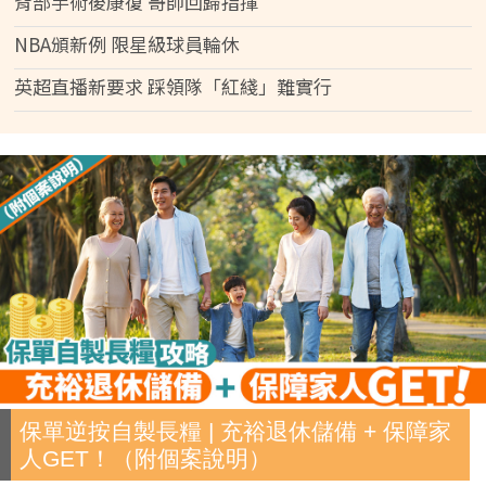
背部手術後康復 哥帥回歸指揮
NBA頒新例 限星級球員輪休
英超直播新要求 踩領隊「紅綫」難實行
保單逆按自製長糧 | 充裕退休儲備 + 保障家
人GET！（附個案說明）