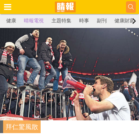
健康
晴報電視
主題特集
時事
副刊
健康財富
拜仁驚風散