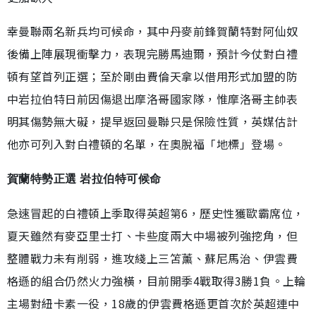
幸曼聯兩名新兵均可候命，其中丹麥前鋒賀蘭特對阿仙奴
後備上陣展現衝擊力，表現完勝馬迪爾，預計今仗對白禮
頓有望首列正選；至於剛由費倫天拿以借用形式加盟的防
中岩拉伯特日前因傷退出摩洛哥國家隊，惟摩洛哥主帥表
明其傷勢無大礙，提早返回曼聯只是保險性質，英媒估計
他亦可列入對白禮頓的名單，在奧脫福「地標」登場。
賀蘭特勢正選 岩拉伯特可候命
急速冒起的白禮頓上季取得英超第6，歷史性獲歐霸席位，
夏天雖然有麥亞里士打、卡些度兩大中場被列強挖角，但
整體戰力未有削弱，進攻綫上三笘薰、蘇尼馬治、伊雲費
格遜的組合仍然火力強橫，目前開季4戰取得3勝1負。上輪
主場對紐卡素一役，18歲的伊雲費格遜更首次於英超連中