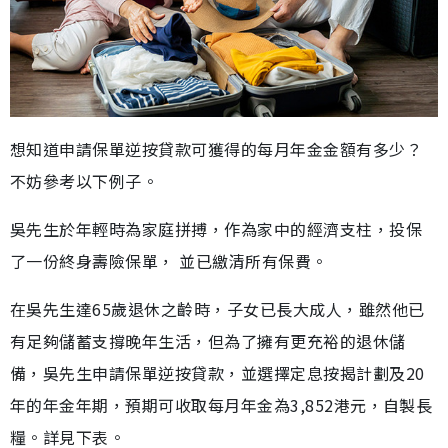
想知道申請保單逆按貸款可獲得的每月年金金額有多少？
不妨參考以下例子。
吳先生於年輕時為家庭拼搏，作為家中的經濟支柱，投保
了一份終身壽險保單， 並已繳清所有保費。
在吳先生達65歲退休之齡時，子女已長大成人，雖然他已
有足夠儲蓄支撐晚年生活，但為了擁有更充裕的退休儲
備，吳先生申請保單逆按貸款，並選擇定息按揭計劃及20
年的年金年期，預期可收取每月年金為3,852港元，自製長
糧。詳見下表。