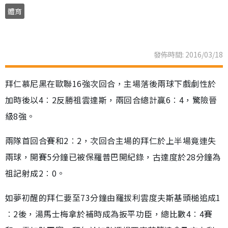
體育
發佈時間: 2016/03/18
拜仁慕尼黑在歐聯16強次回合，主場落後兩球下戲劇性於
加時後以4︰2反勝祖雲達斯，兩回合總計贏6︰4，驚險晉
級8強。
兩隊首回合賽和2︰2，次回合主場的拜仁於上半場竟連失
兩球，開賽5分鐘已被保羅普巴開紀錄，古達度於28分鐘為
祖記射成2︰0。
如夢初醒的拜仁要至73分鐘由羅拔利雲度夫斯基頭槌追成1
︰2後，湯馬士梅拿於補時成為扳平功臣，總比數4︰4賽