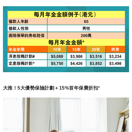
大推！5大優勢保險計劃＋15%首年保費折扣²