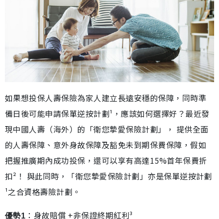
如果想投保人壽保險為家人建立長遠安穩的保障，同時準
備日後可能申請保單逆按計劃¹，應該如何選擇好？最近發
現中國人壽（海外）的「衛您摯愛保險計劃」， 提供全面
的人壽保障、意外身故保障及豁免未到期保費保障，假如
把握推廣期內成功投保，還可以享有高達15%首年保費折
扣²！ 與此同時，「衛您摯愛保險計劃」亦是保單逆按計劃
¹之合資格壽險計劃。
：身故賠償 +非保證終期紅利³
優勢1