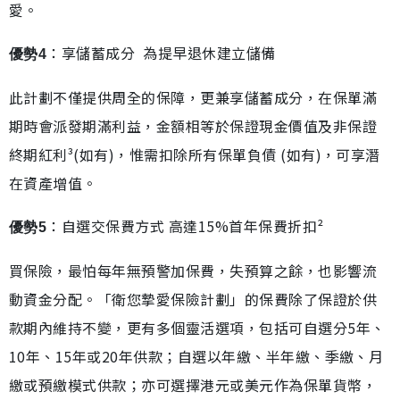
愛。
：享儲蓄成分 為提早退休建立儲備
優勢4
此計劃不僅提供周全的保障，更兼享儲蓄成分，在保單滿
期時會派發期滿利益，金額相等於保證現金價值及非保證
終期紅利³(如有)，惟需扣除所有保單負債 (如有)，可享潛
在資產增值。
：自選交保費方式 高達15%首年保費折扣²
優勢5
買保險，最怕每年無預警加保費，失預算之餘，也影響流
動資金分配。「衛您摯愛保險計劃」的保費除了保證於供
款期內維持不變，更有多個靈活選項，包括可自選分5年、
10年、15年或20年供款；自選以年繳、半年繳、季繳、月
繳或預繳模式供款；亦可選擇港元或美元作為保單貨幣，