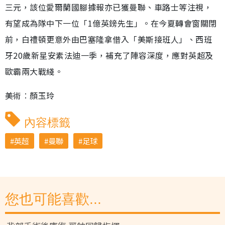
三元，該位愛爾蘭國腳據報亦已獲曼聯、車路士等注視，
有望成為隊中下一位「1億英鎊先生」。在今夏轉會窗關閉
前，白禮頓更意外由巴塞隆拿借入「美斯接班人」、西班
牙20歲新星安素法迪一季，補充了陣容深度，應對英超及
歐霸兩大戰綫。
美術︰顏玉玲
內容標籤
英超
曼聯
足球
您也可能喜歡...