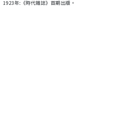
1923年:《時代雜誌》首期出版。