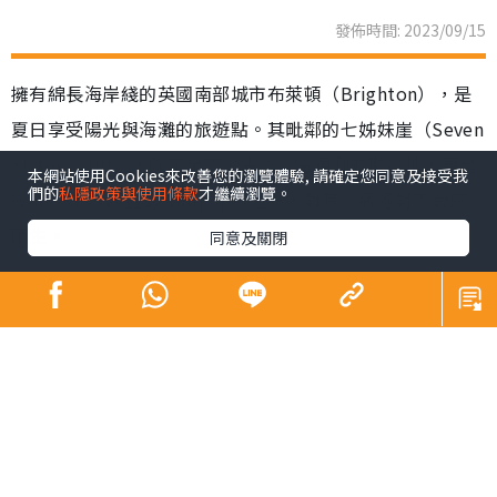
發佈時間: 2023/09/15
擁有綿長海岸綫的英國南部城市布萊頓（Brighton），是
夏日享受陽光與海灘的旅遊點。其毗鄰的七姊妹崖（Seven
Sisters Cliff），除了是不少電影、電視劇的取景地，更是
本網站使用Cookies來改善您的瀏覽體驗, 請確定您同意及接受我
們的
私隱政策與使用條款
才繼續瀏覽。
Windows 7內置的Wallpaper之一，對其景觀絕對不會感
陌生。
同意及關閉
布萊頓距離倫敦僅一小時車程，市中心設有大型商場，但
來到南部小城，遊客們的目的都是想親親大自然，沿着海
岸遊逛，或前往South Downs National Park來一次遠足
之旅。位於國家公園內的七姊妹崖，由7座白堊斷崖組成，
恍如7個穿着白衣的女孩並肩而立，最高有175公尺，壯麗
的景觀常被譽為「世界的盡頭」。