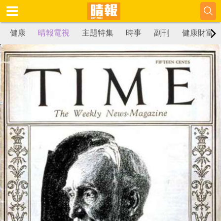
健康
晴報電視
主題特集
時事
副刊
健康財富