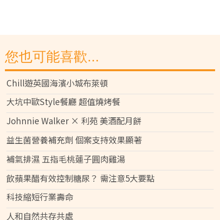
您也可能喜歡...
Chill遊英國海濱小城布萊頓
大坑中歐Style餐廳 超值燒烤餐
Johnnie Walker × 利苑 美酒配月餅
益生菌營養補充劑 個案支持效果顯著
補氣排濕 五指毛桃蓮子圓肉雞湯
飲蘋果醋有效控制糖尿？ 需注意5大要點
科技縮短行業壽命
人和自然共存共處