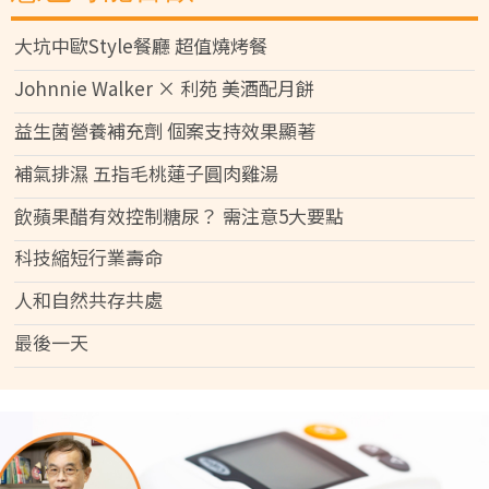
大坑中歐Style餐廳 超值燒烤餐
Johnnie Walker × 利苑 美酒配月餅
益生菌營養補充劑 個案支持效果顯著
補氣排濕 五指毛桃蓮子圓肉雞湯
飲蘋果醋有效控制糖尿？ 需注意5大要點
科技縮短行業壽命
人和自然共存共處
最後一天