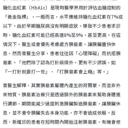
糖化血紅素（HbA1c）是現時醫學界用於評估血糖控制的
「黃金指標」，一般而言，水平應維持糖化血紅素在7%或
以下。由於早期糖尿病沒有明顯症狀，導致不少患者求診
時，糖化血紅素可能已經高達8%至9%，甚至更高。在這
情況下，醫生或會優先考慮處方胰島素，讓胰臟盡快休
息，然而曾醫生分享，患者往往因「心理障礙」而抗拒胰
島素。「他們除了認為打針麻煩外，更有不少謬誤，如
『一打針就要打一世』、『打胰島素會上癮』等。」
曾醫生解釋，其實胰島素屬體內產生的荷爾蒙，而並非外
來物質。胰島素治療只是透過額外的胰島素來幫助身體進
行調節，期間能減少過度刺激胰臟製造胰島素，讓胰臟休
息，並不會令胰臟失去本身功能，亦不會造成依賴。反
而，新確診的患者在短時間內開始注射胰島素，有機會修