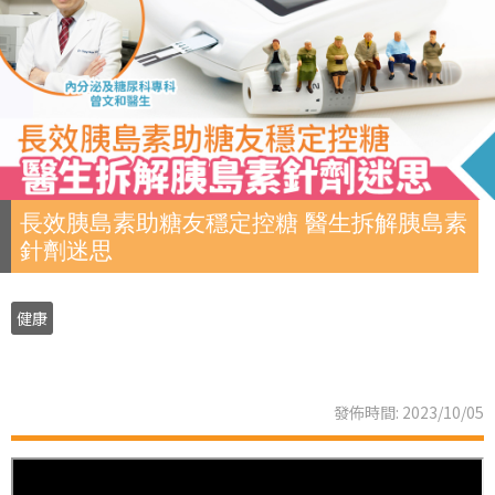
長效胰島素助糖友穩定控糖 醫生拆解胰島素
針劑迷思
健康
發佈時間: 2023/10/05