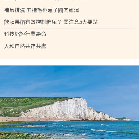
補氣排濕 五指毛桃蓮子圓肉雞湯
飲蘋果醋有效控制糖尿？ 需注意5大要點
科技縮短行業壽命
人和自然共存共處