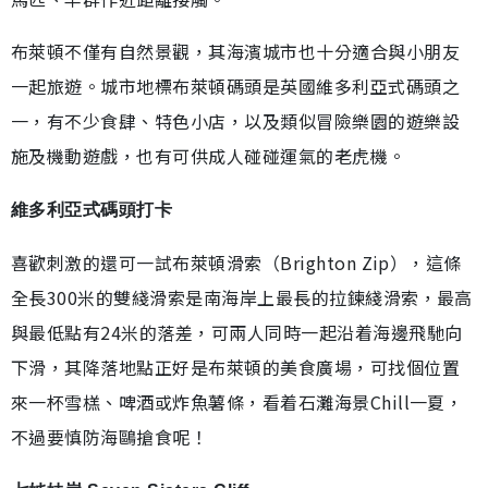
布萊頓不僅有自然景觀，其海濱城市也十分適合與小朋友
一起旅遊。城市地標布萊頓碼頭是英國維多利亞式碼頭之
一，有不少食肆、特色小店，以及類似冒險樂園的遊樂設
施及機動遊戲，也有可供成人碰碰運氣的老虎機。
維多利亞式碼頭打卡
喜歡刺激的還可一試布萊頓滑索（Brighton Zip），這條
全長300米的雙綫滑索是南海岸上最長的拉鍊綫滑索，最高
與最低點有24米的落差，可兩人同時一起沿着海邊飛馳向
下滑，其降落地點正好是布萊頓的美食廣場，可找個位置
來一杯雪榚、啤酒或炸魚薯條，看着石灘海景Chill一夏，
不過要慎防海鷗搶食呢！