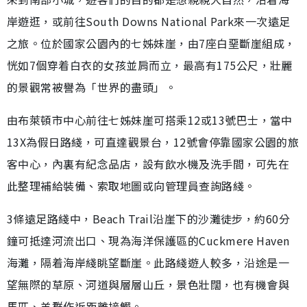
岸遊逛，或前往South Downs National Park來一次遠足
之旅。位於國家公園內的七姊妹崖，由7座白堊斷崖組成，
恍如7個穿着白衣的女孩並肩而立，最高有175公尺，壯麗
的景觀常被譽為「世界的盡頭」。
由布萊頓市中心前往七姊妹崖可搭乘12或13號巴士，當中
13X為假日路綫，可直達觀景台，12號會停靠國家公園的旅
客中心，內裏有紀念品店，設有飲水機及洗手間，可先在
此整理補給裝備、索取地圖或向管理員查詢路綫。
3條遠足路綫中，Beach Trail沿崖下的沙灘徒步，約60分
鐘可抵達河流出口、現為海洋保護區的Cuckmere Haven
海灘，隔着海岸綫眺望斷崖。此路綫遊人較多，沿途是一
望無際的草原、河道與層層山丘，景色壯闊，也有機會與
馬匹、羊群作近距離接觸。