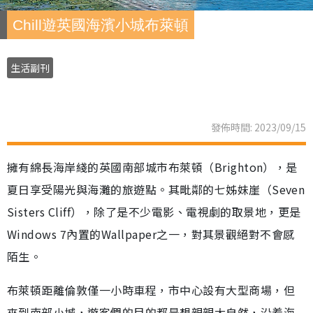
Chill遊英國海濱小城布萊頓
生活副刊
發佈時間: 2023/09/15
擁有綿長海岸綫的英國南部城市布萊頓（Brighton），是
夏日享受陽光與海灘的旅遊點。其毗鄰的七姊妹崖（Seven
Sisters Cliff），除了是不少電影、電視劇的取景地，更是
Windows 7內置的Wallpaper之一，對其景觀絕對不會感
陌生。
布萊頓距離倫敦僅一小時車程，市中心設有大型商場，但
來到南部小城，遊客們的目的都是想親親大自然，沿着海