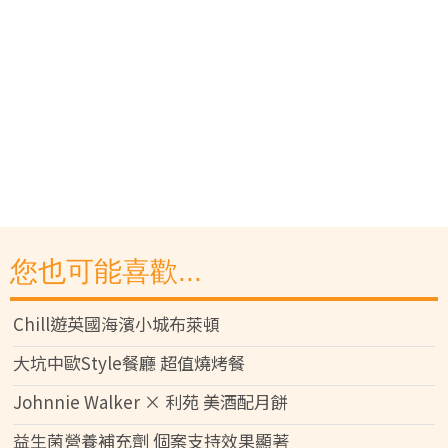
您也可能喜歡...
Chill遊英國海濱小城布萊頓
大坑中歐Style餐廳 超值燒烤餐
Johnnie Walker × 利苑 美酒配月餅
益生菌營養補充劑 個案支持效果顯著