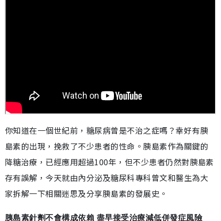
你知道在一個世紀前，糖尿病曾是不治之症嗎？幸好有胰
島素的出現，挽救了不少患者的性命。胰島素作為關鍵的
降糖治療，已經應用超過100年，但不少患者仍然對胰島素
存有誤解，今天就由內分泌及糖尿科專科曾文和醫生為大
家拆解一下相關迷思及分享胰島素的發展史。
胰島素針劑不會構成依賴 盡早接受治療減低併發症風險