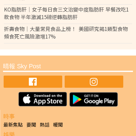
KO脂肪肝｜女子每日食三文治變中度脂肪肝 早餐改吃1
款食物 半年激減15磅逆轉脂肪肝
折壽食物｜大量常見食品上榜！ 美國研究揭1類型食物
頻食死亡風險激增17%
晴報 Sky Post
時事
最新焦點
要聞
熱話
暖聞
娛樂