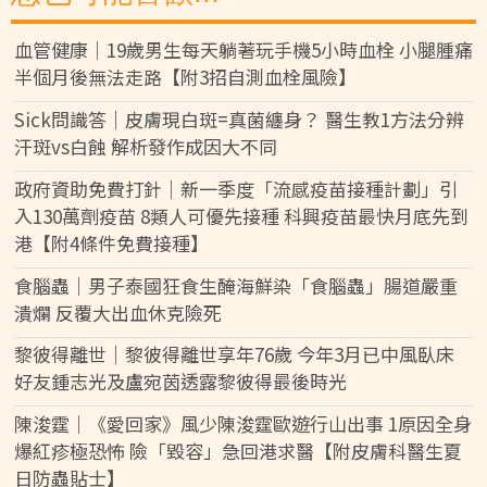
血管健康｜19歲男生每天躺著玩手機5小時血栓 小腿腫痛
半個月後無法走路【附3招自測血栓風險】
Sick問識答｜皮膚現白斑=真菌纏身？ 醫生教1方法分辨
汗斑vs白蝕 解析發作成因大不同
政府資助免費打針｜新一季度「流感疫苗接種計劃」引
入130萬劑疫苗 8類人可優先接種 科興疫苗最快月底先到
港【附4條件免費接種】
食腦蟲｜男子泰國狂食生醃海鮮染「食腦蟲」腸道嚴重
潰爛 反覆大出血休克險死
黎彼得離世｜黎彼得離世享年76歲 今年3月已中風臥床
好友鍾志光及盧宛茵透露黎彼得最後時光
陳浚霆｜《愛回家》風少陳浚霆歐遊行山出事 1原因全身
爆紅疹極恐怖 險「毀容」急回港求醫【附皮膚科醫生夏
日防蟲貼士】