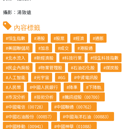
攝影︰湯致遠
內容標籤
恒生指數
港股
股票
經濟
通脹
美國聯儲局
加息
成交
港股通
北水流入
新經濟股
科技行業
恒生科技指數
民企內房股
物業管理股
石油石化股
煤炭股
人工智能
元宇宙
6G
中資電訊股
人民幣
中國人民銀行
降準
下降軌
市況分析
技術分析
騰訊控股（00700）
中國電信（00728）
中國聯通（00762）
中國石油股份（00857）
中國海洋石油（00883）
中國移動（00941）
中國神華（01088）