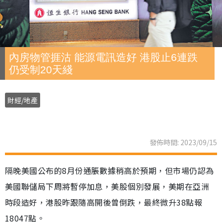
內房物管捱沽 能源電訊造好 港股止6連跌
仍受制20天綫
財經/地產
發佈時間: 2023/09/15
隔晚美國公布的8月份通脹數據稍高於預期，但市場仍認為
美國聯儲局下周將暫停加息，美股個別發展，美期在亞洲
時段造好，港股昨跟隨高開後曾倒跌，最終微升38點報
18047點。