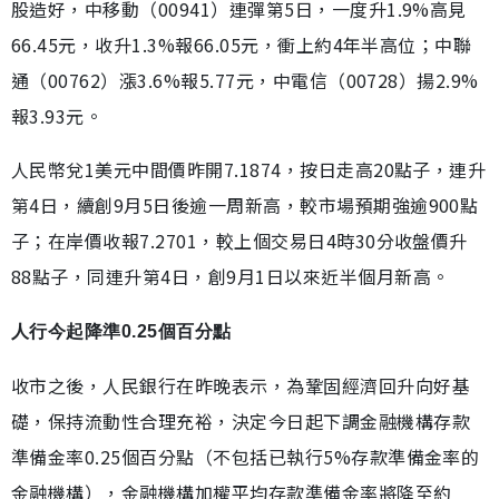
股造好，中移動（00941）連彈第5日，一度升1.9%高見
66.45元，收升1.3%報66.05元，衝上約4年半高位；中聯
通（00762）漲3.6%報5.77元，中電信（00728）揚2.9%
報3.93元。
人民幣兌1美元中間價昨開7.1874，按日走高20點子，連升
第4日，續創9月5日後逾一周新高，較市場預期強逾900點
子；在岸價收報7.2701，較上個交易日4時30分收盤價升
88點子，同連升第4日，創9月1日以來近半個月新高。
人行今起降準0.25個百分點
收市之後，人民銀行在昨晚表示，為鞏固經濟回升向好基
礎，保持流動性合理充裕，決定今日起下調金融機構存款
準備金率0.25個百分點（不包括已執行5%存款準備金率的
金融機構），金融機構加權平均存款準備金率將降至約