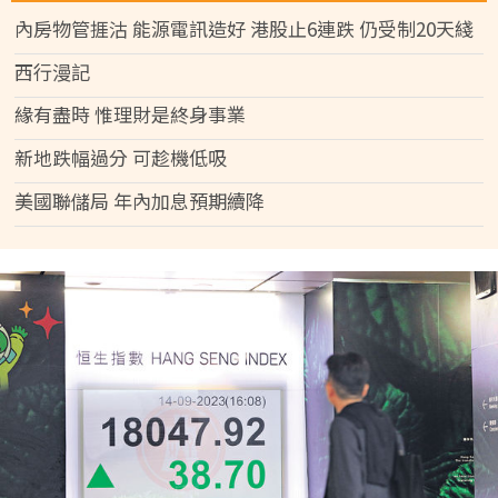
內房物管捱沽 能源電訊造好 港股止6連跌 仍受制20天綫
西行漫記
緣有盡時 惟理財是終身事業
新地跌幅過分 可趁機低吸
美國聯儲局 年內加息預期續降