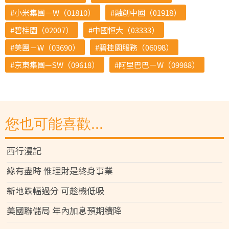
小米集團－W（01810）
融創中國（01918）
碧桂園（02007）
中國恒大（03333）
美團－W（03690）
碧桂園服務（06098）
京東集團—SW（09618）
阿里巴巴－W（09988）
您也可能喜歡...
西行漫記
緣有盡時 惟理財是終身事業
新地跌幅過分 可趁機低吸
美國聯儲局 年內加息預期續降