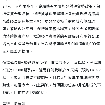
7.4%。人行並指出，會精準有力實施好穩健貨幣政策，保
持信貸合理增長，保持貨幣供應量和社會融資規模增速與
名義經濟增速基本匹配，更好地支持重點領域和薄弱環
節，兼顧內外平衡，保持滙率基本穩定，穩固支援實體經
濟持續恢復向好，推動經濟實現質的有效提升和量的合理
增長。中信證券預測，是次降準可釋放5,000億至6,000億
元人民幣流動性。
恒指連跌6日後昨終見反彈，惟幅度不大且呈陰燭，另連續
4日於18000關爭持，近兩日則受制於20天綫（現約18182
點），顯示仍未能打破悶局，且看人行降準向市場釋放流
動性，能否令大市向上突破，首個阻力位為8月起形成的下
降軌，目前在約18500點。
美術︰招潤洪