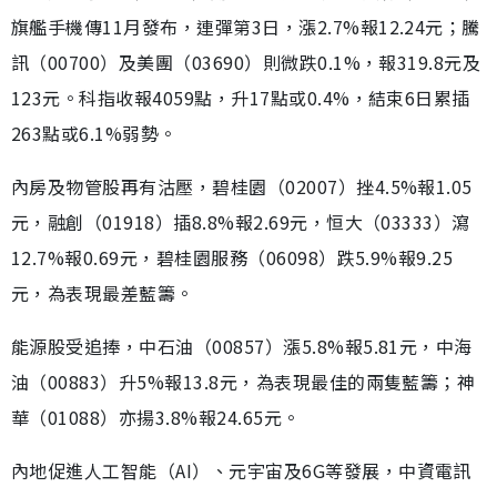
旗艦手機傳11月發布，連彈第3日，漲2.7%報12.24元；騰
訊（00700）及美團（03690）則微跌0.1%，報319.8元及
123元。科指收報4059點，升17點或0.4%，結束6日累插
263點或6.1%弱勢。
內房及物管股再有沽壓，碧桂園（02007）挫4.5%報1.05
元，融創（01918）插8.8%報2.69元，恒大（03333）瀉
12.7%報0.69元，碧桂園服務（06098）跌5.9%報9.25
元，為表現最差藍籌。
能源股受追捧，中石油（00857）漲5.8%報5.81元，中海
油（00883）升5%報13.8元，為表現最佳的兩隻藍籌；神
華（01088）亦揚3.8%報24.65元。
內地促進人工智能（AI）、元宇宙及6G等發展，中資電訊