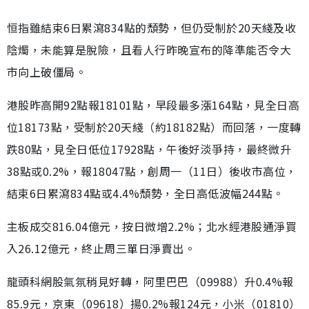
恒指雖結束6日累瀉834點的頹勢，但仍受制於20天綫及收
陰燭，未能算是脫險，且看人行昨晚宣布的降準能否令大
市向上破僵局。
港股昨高開92點報18101點，早段最多漲164點，見全日高
位18173點，受制於20天綫（約18182點）而回落，一度轉
跌80點，見全日低位17928點，午後好淡爭持，最終微升
38點或0.2%，報18047點，創周一（11日）後收市高位，
結束6日累瀉834點或4.4%頹勢，全日高低波幅244點。
主板成交816.04億元，按日微增2.2%；北水經港股通淨買
入26.12億元，終止周三單日淨賣出。
龍頭科網股氣氛稍見好轉，阿里巴巴（09988）升0.4%報
85.9元，京東（09618）揚0.2%報124元，小米（01810）