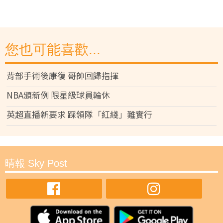
您也可能喜歡...
背部手術後康復 哥帥回歸指揮
NBA頒新例 限星級球員輪休
英超直播新要求 踩領隊「紅綫」難實行
晴報 Sky Post