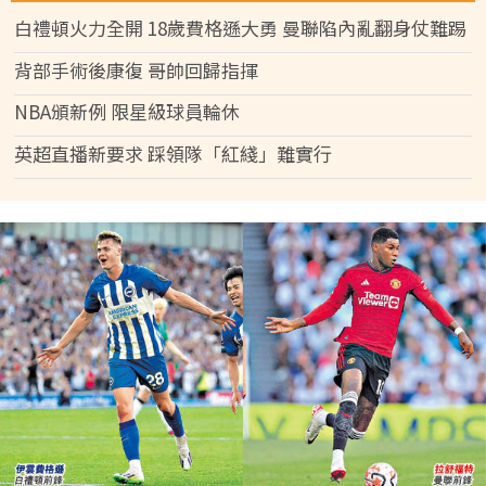
白禮頓火力全開 18歲費格遜大勇 曼聯陷內亂翻身仗難踢
背部手術後康復 哥帥回歸指揮
NBA頒新例 限星級球員輪休
英超直播新要求 踩領隊「紅綫」難實行