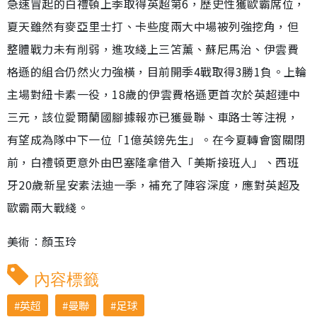
急速冒起的白禮頓上季取得英超第6，歷史性獲歐霸席位，
夏天雖然有麥亞里士打、卡些度兩大中場被列強挖角，但
整體戰力未有削弱，進攻綫上三笘薰、蘇尼馬治、伊雲費
格遜的組合仍然火力強橫，目前開季4戰取得3勝1負。上輪
主場對紐卡素一役，18歲的伊雲費格遜更首次於英超連中
三元，該位愛爾蘭國腳據報亦已獲曼聯、車路士等注視，
有望成為隊中下一位「1億英鎊先生」。在今夏轉會窗關閉
前，白禮頓更意外由巴塞隆拿借入「美斯接班人」、西班
牙20歲新星安素法迪一季，補充了陣容深度，應對英超及
歐霸兩大戰綫。
美術︰顏玉玲
內容標籤
英超
曼聯
足球