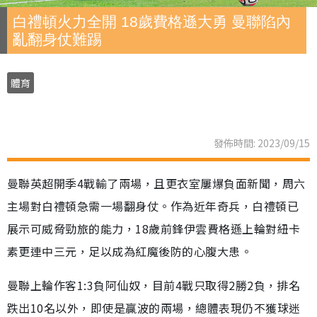
白禮頓火力全開 18歲費格遜大勇 曼聯陷內
亂翻身仗難踢
體育
發佈時間: 2023/09/15
曼聯英超開季4戰輸了兩場，且更衣室屢爆負面新聞，周六
主場對白禮頓急需一場翻身仗。作為近年奇兵，白禮頓已
展示可威脅勁旅的能力，18歲前鋒伊雲費格遜上輪對紐卡
素更連中三元，足以成為紅魔後防的心腹大患。
曼聯上輪作客1:3負阿仙奴，目前4戰只取得2勝2負，排名
跌出10名以外，即使是贏波的兩場，總體表現仍不獲球迷