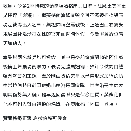
收貨，令第2季執教的領隊坦哈格壓力日增。紅魔更衣室更
是接連「爆鑊」，繼英格蘭翼鋒查頓辛祖不滿被指操練表
現差被踢出大名單，與坦帥隔空罵戰後，正選巴西右翼安
東尼因身陷涉打女性的官非而暫時休假，令曼聯翼鋒位置
更加缺人。
幸曼聯兩名新兵均可候命，其中丹麥前鋒賀蘭特對阿仙奴
後備上陣展現衝擊力，表現完勝馬迪爾，預計今仗對白禮
頓有望首列正選；至於剛由費倫天拿以借用形式加盟的防
中岩拉伯特日前因傷退出摩洛哥國家隊，惟摩洛哥主帥表
明其傷勢無大礙，提早返回曼聯只是保險性質，英媒估計
他亦可列入對白禮頓的名單，在奧脫福「地標」登場。
賀蘭特勢正選 岩拉伯特可候命