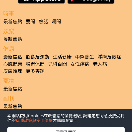
時事
最新焦點
要聞
熱話
暖聞
娛樂
最新焦點
健康
最新焦點
飲食及運動
生活健康
中醫養生
腫瘤及癌症
心臟健康
腸胃保健
兒科百問
女性疾病
老人病
皮膚護理
更多專題
寵物
最新焦點
副刊
最新焦點
本網站使用Cookies來改善您的瀏覽體驗, 請確定您同意及接受我
日報
們的
私隱政策與使用條款
才繼續瀏覽。
揭頁版
港聞
財經/地產
中國/國際
娛樂
Healthy Life
生活副刊
親子/教育
體育
專題/人物
昔日晴報