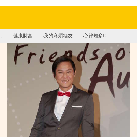
刊
健康財富
我的麻煩糖友
心律知多D