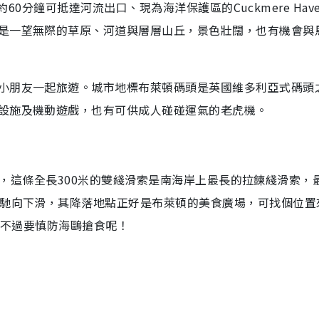
，約60分鐘可抵達河流出口、現為海洋保護區的Cuckmere Hav
是一望無際的草原、河道與層層山丘，景色壯闊，也有機會與
小朋友一起旅遊。城市地標布萊頓碼頭是英國維多利亞式碼頭
設施及機動遊戲，也有可供成人碰碰運氣的老虎機。
ip），這條全長300米的雙綫滑索是南海岸上最長的拉鍊綫滑索，
飛馳向下滑，其降落地點正好是布萊頓的美食廣場，可找個位置
，不過要慎防海鷗搶食呢！