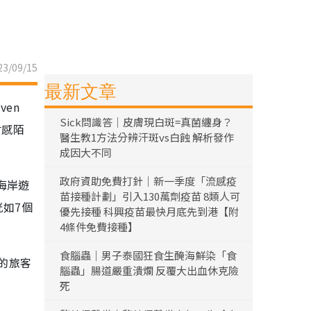
3/09/15
最新文章
en
Sick問識答｜皮膚現白斑=真菌纏身？
會感陌
醫生教1方法分辨汗斑vs白蝕 解析發作
成因大不同
政府資助免費打針｜新一季度「流感疫
海岸遊
苗接種計劃」引入130萬劑疫苗 8類人可
恍如7個
優先接種 科興疫苗最快月底先到港【附
4條件免費接種】
食腦蟲｜男子泰國狂食生醃海鮮染「食
的旅客
腦蟲」腸道嚴重潰爛 反覆大出血休克險
死