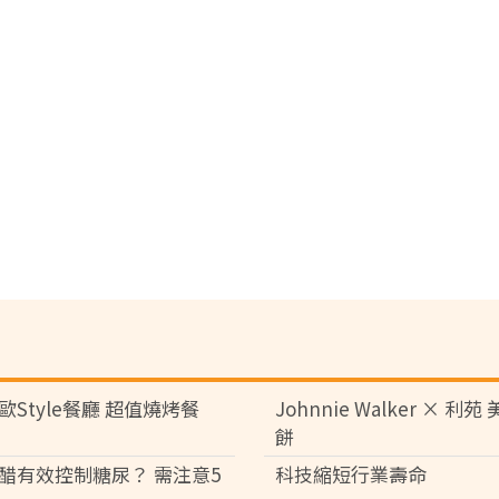
歐Style餐廳 超值燒烤餐
Johnnie Walker × 利
餅
醋有效控制糖尿？ 需注意5
科技縮短行業壽命