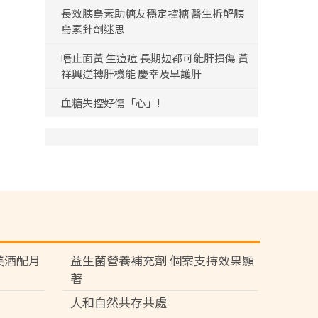
長效胰島素助糖友穩定控糖 醫生拆解胰
島素針劑迷思
唔止面黃 生痘痘 長期攰都可能肝損傷 黃
祥興逆轉肝機能 慶幸及早護肝
血糖失控好傷「心」!
苑 美酒配月
益生菌營養補充劑 個案支持效果顯
著
人和自然共存共處