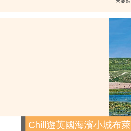
大要點
Chill遊英國海濱小城布