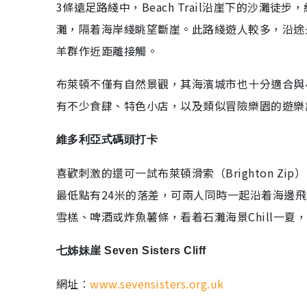
3條遠足路綫中，Beach Trail沿崖下的沙灘徒步
灘，隔着海岸綫眺望斷崖。此路綫遊人較多，沿途
羊群作近距離接觸。
布萊頓不僅有自然景觀，其海濱城市也十分適合與
有不少食肆、特色小店，以及類似冒險樂園的遊樂
維多利亞式碼頭打卡
喜歡刺激的還可一試布萊頓滑索（Brighton Z
最低點有24米的落差，可兩人同時一起沿着海邊
雪榚、啤酒或炸魚薯條，看着石灘海景Chill一夏
七姊妹崖 Seven Sisters Cliff
網址︰
www.sevensisters.org.uk