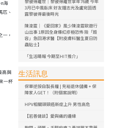
黎彼得離世｜黎彼得離世享年76歲 今年
en海
3月已中風臥床 好友鍾志光及盧宛茵透
馬匹、
露黎彼得最後時光
陳浚霆｜《愛回家》風少陳浚霆歐遊行
山出事 1原因全身爆紅疹極恐怖 險「毀
之一，
容」急回港求醫【附皮膚科醫生夏日防
蟲貼士】
「生活晴報 今期至HIT推介」
最高與
生活訊息
來一杯
保單逆按自製長糧 | 充裕退休儲備 + 保
障家人GET！（附個案說明）
HPV相關頭頸癌新症上升 男性高危
【若善健談】愛與痛的邊緣
胸悶、頭脹、手腳麻痺？黃祥興不靠藥