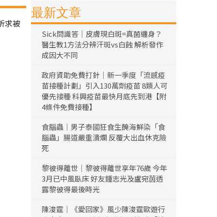
最新文章
祈求被
Sick問識答｜皮膚現白斑=真菌纏身？
醫生教1方法分辨汗斑vs白蝕 解析發作
成因大不同
政府資助免費打針｜新一季度「流感疫
苗接種計劃」引入130萬劑疫苗 8類人可
優先接種 科興疫苗最快月底先到港【附
4條件免費接種】
食腦蟲｜男子泰國狂食生醃海鮮染「食
腦蟲」腸道嚴重潰爛 反覆大出血休克險
死
黎彼得離世｜黎彼得離世享年76歲 今年
3月已中風臥床 好友鍾志光及盧宛茵透
露黎彼得最後時光
陳浚霆｜《愛回家》風少陳浚霆歐遊行