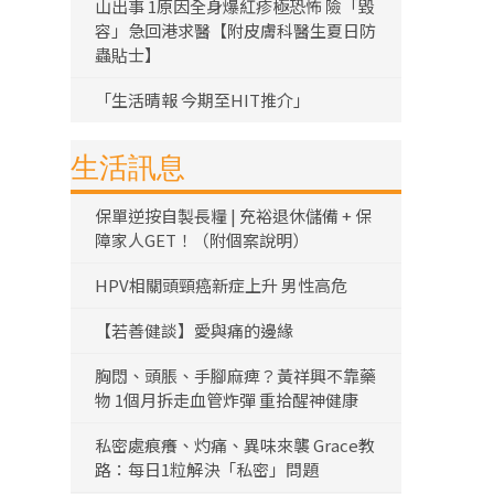
山出事 1原因全身爆紅疹極恐怖 險「毀
容」急回港求醫【附皮膚科醫生夏日防
蟲貼士】
「生活晴報 今期至HIT推介」
生活訊息
保單逆按自製長糧 | 充裕退休儲備 + 保
障家人GET！（附個案說明）
HPV相關頭頸癌新症上升 男性高危
【若善健談】愛與痛的邊緣
胸悶、頭脹、手腳麻痺？黃祥興不靠藥
物 1個月拆走血管炸彈 重拾醒神健康
私密處痕癢、灼痛、異味來襲 Grace教
路：每日1粒解決「私密」問題