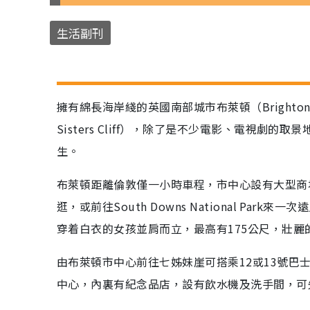
生活副刊
擁有綿長海岸綫的英國南部城市布萊頓（Bright
Sisters Cliff），除了是不少電影、電視劇的取
生。
布萊頓距離倫敦僅一小時車程，市中心設有大型商
逛，或前往South Downs National P
穿着白衣的女孩並肩而立，最高有175公尺，壯
由布萊頓市中心前往七姊妹崖可搭乘12或13號巴
中心，內裏有紀念品店，設有飲水機及洗手間，可