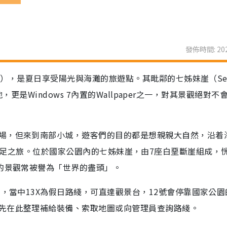
發佈時間: 202
on），是夏日享受陽光與海灘的旅遊點。其毗鄰的七姊妹崖（Sev
景地，更是Windows 7內置的Wallpaper之一，對其景觀絕對不
場，但來到南部小城，遊客們的目的都是想親親大自然，沿着
ark來一次遠足之旅。位於國家公園內的七姊妹崖，由7座白堊斷崖組成，
麗的景觀常被譽為「世界的盡頭」。
士，當中13X為假日路綫，可直達觀景台，12號會停靠國家公園
先在此整理補給裝備、索取地圖或向管理員查詢路綫。