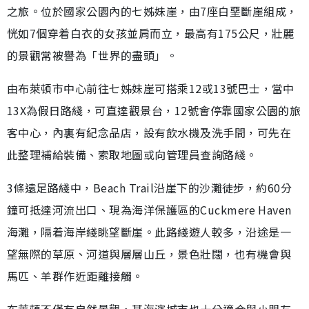
之旅。位於國家公園內的七姊妹崖，由7座白堊斷崖組成，
恍如7個穿着白衣的女孩並肩而立，最高有175公尺，壯麗
的景觀常被譽為「世界的盡頭」。
由布萊頓市中心前往七姊妹崖可搭乘12或13號巴士，當中
13X為假日路綫，可直達觀景台，12號會停靠國家公園的旅
客中心，內裏有紀念品店，設有飲水機及洗手間，可先在
此整理補給裝備、索取地圖或向管理員查詢路綫。
3條遠足路綫中，Beach Trail沿崖下的沙灘徒步，約60分
鐘可抵達河流出口、現為海洋保護區的Cuckmere Haven
海灘，隔着海岸綫眺望斷崖。此路綫遊人較多，沿途是一
望無際的草原、河道與層層山丘，景色壯闊，也有機會與
馬匹、羊群作近距離接觸。