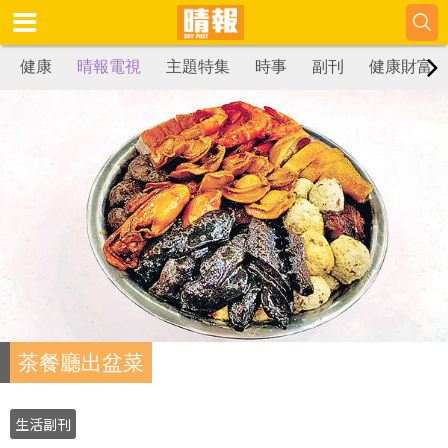
健康
晴報電視
主題特集
時事
副刊
健康財富
茶餐廳出盆菜
生活副刊