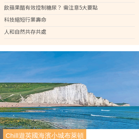
飲蘋果醋有效控制糖尿？ 需注意5大要點
科技縮短行業壽命
人和自然共存共處
Chill遊英國海濱小城布萊頓