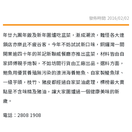
發佈時間: 2016/02/02
年廿九團年飯及新年圍爐吃盆菜，漸成潮流，難怪各大連
鎖店亦樂此不疲谷客。今年不妨試試新口味，銅鑼灣一間
開業逾四十年的茶記新聯威餐廳亦推出盆菜，材料皆由自
家師傅親手炮製，不如坊間行貨由工廠出品。選料方面，
鮑魚用優質養殖無污染的澳洲海養鮑魚、自家製鯪魚球、
一級芋頭，枝竹、豬皮都經過自家菜油處理，標榜最大賣
點是不含味精及豬油，讓大家圍爐過一個健康美味的新
歲。
電話：2808 1908