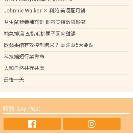
Johnnie Walker × 利苑 美酒配月餅
益生菌營養補充劑 個案支持效果顯著
補氣排濕 五指毛桃蓮子圓肉雞湯
飲蘋果醋有效控制糖尿？ 需注意5大要點
科技縮短行業壽命
人和自然共存共處
最後一天
晴報 Sky Post