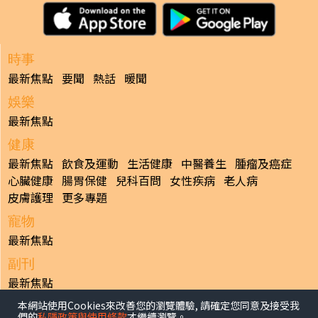
時事
最新焦點
要聞
熱話
暖聞
娛樂
最新焦點
健康
最新焦點
飲食及運動
生活健康
中醫養生
腫瘤及癌症
心臟健康
腸胃保健
兒科百問
女性疾病
老人病
皮膚護理
更多專題
寵物
最新焦點
副刊
最新焦點
本網站使用Cookies來改善您的瀏覽體驗, 請確定您同意及接受我
日報
們的
私隱政策與使用條款
才繼續瀏覽。