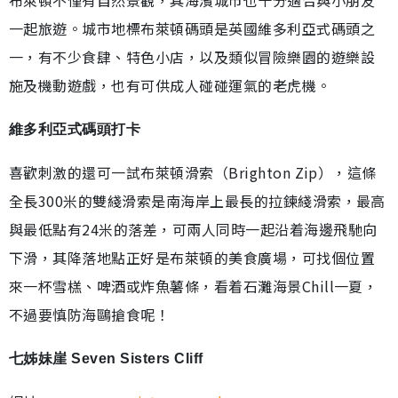
布萊頓不僅有自然景觀，其海濱城市也十分適合與小朋友
一起旅遊。城市地標布萊頓碼頭是英國維多利亞式碼頭之
一，有不少食肆、特色小店，以及類似冒險樂園的遊樂設
施及機動遊戲，也有可供成人碰碰運氣的老虎機。
維多利亞式碼頭打卡
喜歡刺激的還可一試布萊頓滑索（Brighton Zip），這條
全長300米的雙綫滑索是南海岸上最長的拉鍊綫滑索，最高
與最低點有24米的落差，可兩人同時一起沿着海邊飛馳向
下滑，其降落地點正好是布萊頓的美食廣場，可找個位置
來一杯雪榚、啤酒或炸魚薯條，看着石灘海景Chill一夏，
不過要慎防海鷗搶食呢！
七姊妹崖 Seven Sisters Cliff