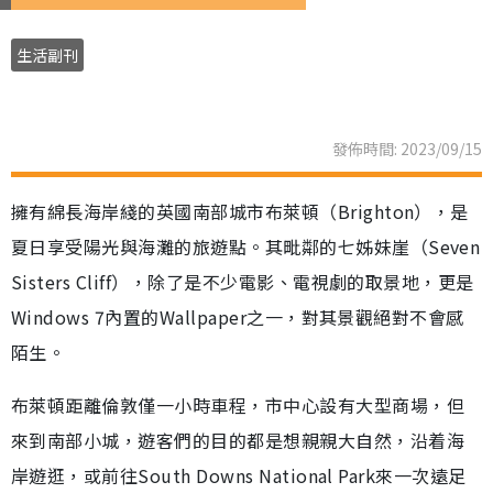
生活副刊
發佈時間: 2023/09/15
擁有綿長海岸綫的英國南部城市布萊頓（Brighton），是
夏日享受陽光與海灘的旅遊點。其毗鄰的七姊妹崖（Seven
Sisters Cliff），除了是不少電影、電視劇的取景地，更是
Windows 7內置的Wallpaper之一，對其景觀絕對不會感
陌生。
布萊頓距離倫敦僅一小時車程，市中心設有大型商場，但
來到南部小城，遊客們的目的都是想親親大自然，沿着海
岸遊逛，或前往South Downs National Park來一次遠足