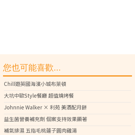
您也可能喜歡...
Chill遊英國海濱小城布萊頓
大坑中歐Style餐廳 超值燒烤餐
Johnnie Walker × 利苑 美酒配月餅
益生菌營養補充劑 個案支持效果顯著
補氣排濕 五指毛桃蓮子圓肉雞湯