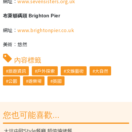
網址︰
www.sevensisters.org.uk
布萊頓碼頭 Brighton Pier
網址︰
www.brightonpier.co.uk
美術︰悠然
內容標籤
旅遊資訊
戶外探索
文娛藝術
大自然
公園
遊樂場
英國
您也可能喜歡...
大坑中歐Style餐廳 超值燒烤餐