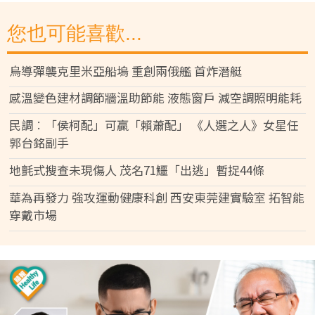
您也可能喜歡...
烏導彈襲克里米亞船塢 重創兩俄艦 首炸潛艇
感溫變色建材調節牆溫助節能 液態窗戶 減空調照明能耗
民調︰「侯柯配」可贏「賴蕭配」 《人選之人》女星任
郭台銘副手
地氈式搜查未現傷人 茂名71鱷「出逃」暫捉44條
華為再發力 強攻運動健康科創 西安東莞建實驗室 拓智能
穿戴市場