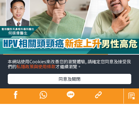
HPV相關頭頸癌新症上升 男性高危
本網站使用Cookies來改善您的瀏覽體驗, 請確定您同意及接受我
們的
私隱政策與使用條款
才繼續瀏覽。
同意及關閉
健康
發佈時間: 2023/10/06
不少人以為煙酒不沾，就不會患上在口咽與口腔等部位出
現的頭頸癌，然而近年發現頭頸癌患者數字有上升趨勢之