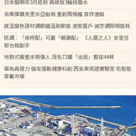
日本擬明年3月底前 再排放3輪核廢水
烏導彈襲克里米亞船塢 重創兩俄艦 首炸潛艇
感溫變色建材調節牆溫助節能 液態窗戶 減空調照明能耗
民調︰「侯柯配」可贏「賴蕭配」 《人選之人》女星任
郭台銘副手
地氈式搜查未現傷人 茂名71鱷「出逃」暫捉44條
華為再發力 強攻運動健康科創 西安東莞建實驗室 拓智能
穿戴市場