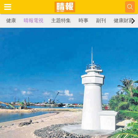
健康
晴報電視
主題特集
時事
副刊
健康財富