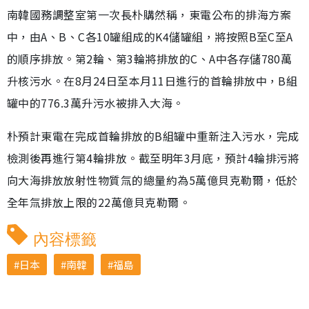
南韓國務調整室第一次長朴購然稱，東電公布的排海方案
中，由A、B、C各10罐組成的K4儲罐組，將按照B至C至A
的順序排放。第2輪、第3輪將排放的C、A中各存儲780萬
升核污水。在8月24日至本月11日進行的首輪排放中，B組
罐中的776.3萬升污水被排入大海。
朴預計東電在完成首輪排放的B組罐中重新注入污水，完成
檢測後再進行第4輪排放。截至明年3月底，預計4輪排污將
向大海排放放射性物質氚的總量約為5萬億貝克勒爾，低於
全年氚排放上限的22萬億貝克勒爾。
內容標籤
日本
南韓
福島