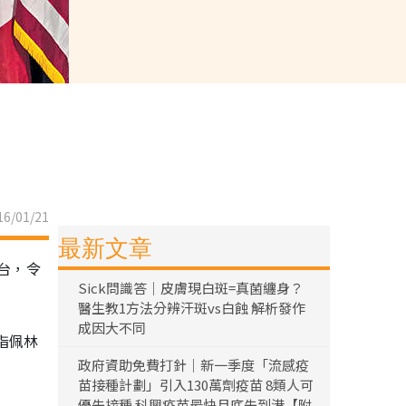
6/01/21
最新文章
台，令
Sick問識答｜皮膚現白斑=真菌纏身？
醫生教1方法分辨汗斑vs白蝕 解析發作
成因大不同
指佩林
政府資助免費打針｜新一季度「流感疫
苗接種計劃」引入130萬劑疫苗 8類人可
優先接種 科興疫苗最快月底先到港【附