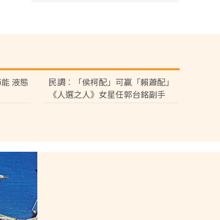
能 液態
民調︰「侯柯配」可贏「賴蕭配」
《人選之人》女星任郭台銘副手