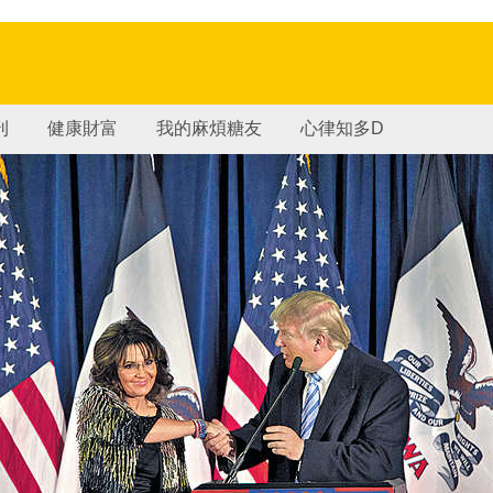
刊
健康財富
我的麻煩糖友
心律知多D