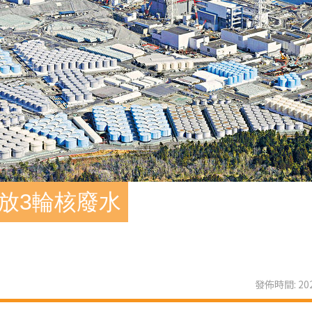
放3輪核廢水
發佈時間: 202