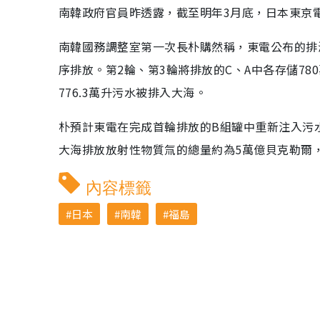
南韓政府官員昨透露，截至明年3月底，日本東京
南韓國務調整室第一次長朴購然稱，東電公布的排海
序排放。第2輪、第3輪將排放的C、A中各存儲78
776.3萬升污水被排入大海。
朴預計東電在完成首輪排放的B組罐中重新注入污
大海排放放射性物質氚的總量約為5萬億貝克勒爾
內容標籤
日本
南韓
福島