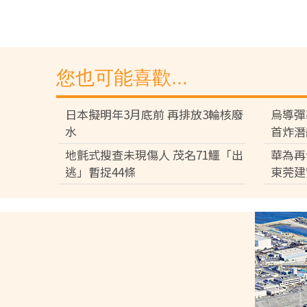
您也可能喜歡...
日本擬明年3月底前 再排放3輪核廢
烏導彈
水
首炸潛
地氈式搜查未現傷人 茂名71鱷「出
華為再
逃」暫捉44條
東莞建