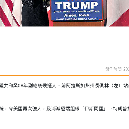
發佈時間: 201
獲共和黨08年副總統候選人、前阿拉斯加州州長佩林（左）站
統，令美國再次強大，及消滅極端組織「伊斯蘭國」。特朗普