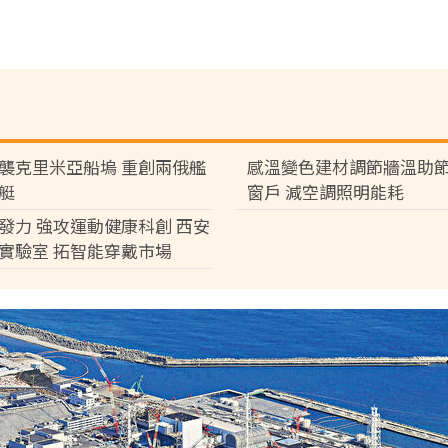
襲克里米亞船塢 重創兩俄艦
感溫變色建材調節牆溫助節
艇
窗戶 減空調照明能耗
發力 強攻運動健康科創 西安
實驗室 拓智能穿戴市場