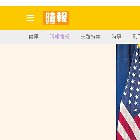
健康
晴報電視
主題特集
時事
副