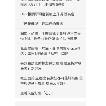
障家人GET！（附個案說明）
HPV相關頭頸癌新症上升 男性高危
【若善健談】愛與痛的邊緣
胸悶、頭脹、手腳麻痺？黃祥興不靠藥
物 1個月拆走血管炸彈 重拾醒神健康
私密處痕癢、灼痛、異味來襲 Grace教
路：每日1粒解決「私密」問題
長效胰島素助糖友穩定控糖 醫生拆解胰
島素針劑迷思
唔止面黃 生痘痘 長期攰都可能肝損傷 黃
祥興逆轉肝機能 慶幸及早護肝
血糖失控好傷「心」!