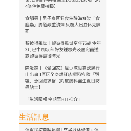
4條件免費接種】
食腦蟲｜男子泰國狂食生醃海鮮染「食
腦蟲」腸道嚴重潰爛 反覆大出血休克險
死
黎彼得離世｜黎彼得離世享年76歲 今年
3月已中風臥床 好友鍾志光及盧宛茵透
露黎彼得最後時光
陳浚霆｜《愛回家》風少陳浚霆歐遊行
山出事 1原因全身爆紅疹極恐怖 險「毀
容」急回港求醫【附皮膚科醫生夏日防
蟲貼士】
「生活晴報 今期至HIT推介」
生活訊息
保單逆按自製長糧 | 充裕退休儲備 + 保