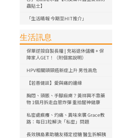
蟲貼士】
「生活晴報 今期至HIT推介」
生活訊息
保單逆按自製長糧 | 充裕退休儲備 + 保
障家人GET！（附個案說明）
HPV相關頭頸癌新症上升 男性高危
【若善健談】愛與痛的邊緣
胸悶、頭脹、手腳麻痺？黃祥興不靠藥
物 1個月拆走血管炸彈 重拾醒神健康
私密處痕癢、灼痛、異味來襲 Grace教
路：每日1粒解決「私密」問題
長效胰島素助糖友穩定控糖 醫生拆解胰