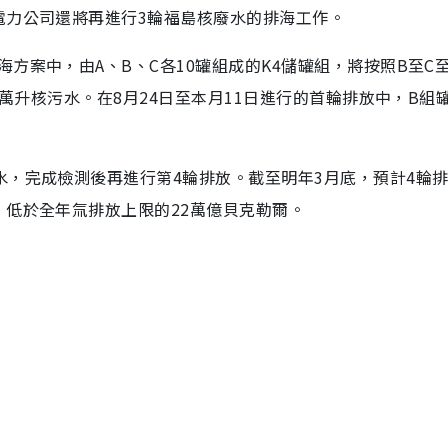
電力公司還將再進行3輪福島核廢水的排海工作。
方案中，由A、B、C各10罐組成的K4儲罐組，將按照B至C至
0萬升核污水。在8月24日至本月11日進行的首輪排放中，B組
水，完成檢測後再進行第4輪排放。截至明年3月底，預計4輪
，低於全年氚排放上限的22萬億貝克勒爾。