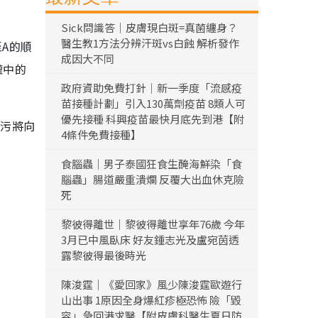
Sick問識答｜皮膚現白斑=真菌纏身？
醫生教1方法分辨汗斑vs白蝕 解析發作
A的順
成因大不同
罐中的
政府資助免費打針｜新一季度「流感疫
苗接種計劃」引入130萬劑疫苗 8類人可
優先接種 科興疫苗最快月底先到港【附
排污將向
4條件免費接種】
食腦蟲｜男子泰國狂食生醃海鮮染「食
腦蟲」腸道嚴重潰爛 反覆大出血休克險
死
黎彼得離世｜黎彼得離世享年76歲 今年
3月已中風臥床 好友鍾志光及盧宛茵透
露黎彼得最後時光
陳浚霆｜《愛回家》風少陳浚霆歐遊行
山出事 1原因全身爆紅疹極恐怖 險「毀
容」急回港求醫【附皮膚科醫生夏日防