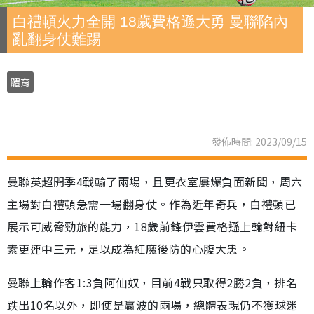
白禮頓火力全開 18歲費格遜大勇 曼聯陷內
亂翻身仗難踢
體育
發佈時間: 2023/09/15
曼聯英超開季4戰輸了兩場，且更衣室屢爆負面新聞，周六
主場對白禮頓急需一場翻身仗。作為近年奇兵，白禮頓已
展示可威脅勁旅的能力，18歲前鋒伊雲費格遜上輪對紐卡
素更連中三元，足以成為紅魔後防的心腹大患。
曼聯上輪作客1:3負阿仙奴，目前4戰只取得2勝2負，排名
跌出10名以外，即使是贏波的兩場，總體表現仍不獲球迷