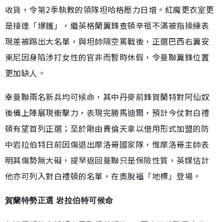
收貨，令第2季執教的領隊坦哈格壓力日增。紅魔更衣室更
是接連「爆鑊」，繼英格蘭翼鋒查頓辛祖不滿被指操練表
現差被踢出大名單，與坦帥隔空罵戰後，正選巴西右翼安
東尼因身陷涉打女性的官非而暫時休假，令曼聯翼鋒位置
更加缺人。
幸曼聯兩名新兵均可候命，其中丹麥前鋒賀蘭特對阿仙奴
後備上陣展現衝擊力，表現完勝馬迪爾，預計今仗對白禮
頓有望首列正選；至於剛由費倫天拿以借用形式加盟的防
中岩拉伯特日前因傷退出摩洛哥國家隊，惟摩洛哥主帥表
明其傷勢無大礙，提早返回曼聯只是保險性質，英媒估計
他亦可列入對白禮頓的名單，在奧脫福「地標」登場。
賀蘭特勢正選 岩拉伯特可候命