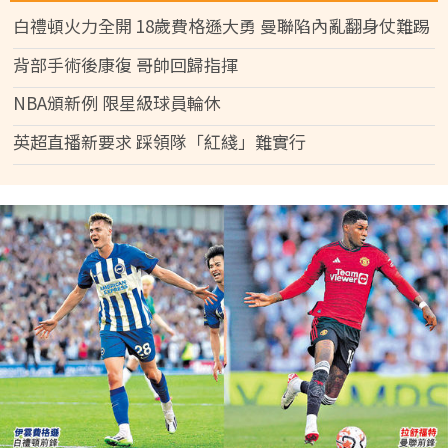
白禮頓火力全開 18歲費格遜大勇 曼聯陷內亂翻身仗難踢
背部手術後康復 哥帥回歸指揮
NBA頒新例 限星級球員輪休
英超直播新要求 踩領隊「紅綫」難實行