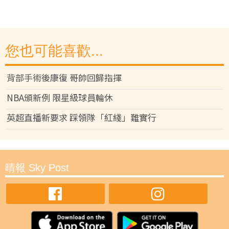
您也可能喜歡...
背部手術後康復 哥帥回歸指揮
NBA頒新例 限星級球員輪休
英超直播新要求 踩領隊「紅綫」難實行
晴報 Sky Post