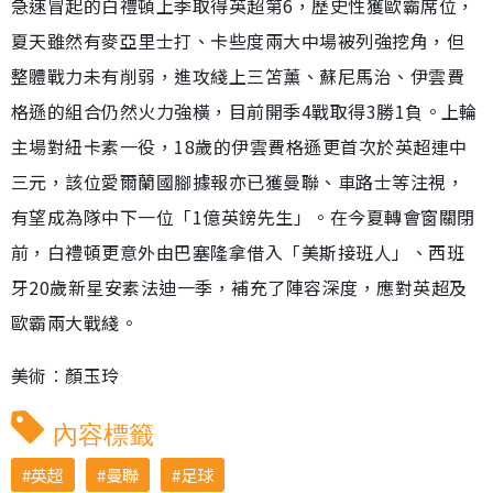
急速冒起的白禮頓上季取得英超第6，歷史性獲歐霸席位，
夏天雖然有麥亞里士打、卡些度兩大中場被列強挖角，但
整體戰力未有削弱，進攻綫上三笘薰、蘇尼馬治、伊雲費
格遜的組合仍然火力強橫，目前開季4戰取得3勝1負。上輪
主場對紐卡素一役，18歲的伊雲費格遜更首次於英超連中
三元，該位愛爾蘭國腳據報亦已獲曼聯、車路士等注視，
有望成為隊中下一位「1億英鎊先生」。在今夏轉會窗關閉
前，白禮頓更意外由巴塞隆拿借入「美斯接班人」、西班
牙20歲新星安素法迪一季，補充了陣容深度，應對英超及
歐霸兩大戰綫。
美術︰顏玉玲
內容標籤
英超
曼聯
足球