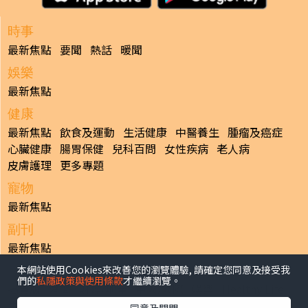
時事
最新焦點
要聞
熱話
暖聞
娛樂
最新焦點
健康
最新焦點
飲食及運動
生活健康
中醫養生
腫瘤及癌症
心臟健康
腸胃保健
兒科百問
女性疾病
老人病
皮膚護理
更多專題
寵物
最新焦點
副刊
最新焦點
本網站使用Cookies來改善您的瀏覽體驗, 請確定您同意及接受我
日報
們的
私隱政策與使用條款
才繼續瀏覽。
揭頁版
港聞
財經/地產
中國/國際
娛樂
Healthy Life
生活副刊
親子/教育
體育
專題/人物
昔日晴報