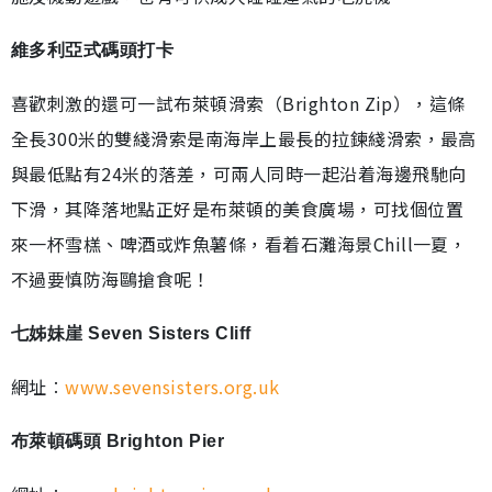
維多利亞式碼頭打卡
喜歡刺激的還可一試布萊頓滑索（Brighton Zip），這條
全長300米的雙綫滑索是南海岸上最長的拉鍊綫滑索，最高
與最低點有24米的落差，可兩人同時一起沿着海邊飛馳向
下滑，其降落地點正好是布萊頓的美食廣場，可找個位置
來一杯雪榚、啤酒或炸魚薯條，看着石灘海景Chill一夏，
不過要慎防海鷗搶食呢！
七姊妹崖 Seven Sisters Cliff
網址︰
www.sevensisters.org.uk
布萊頓碼頭 Brighton Pier