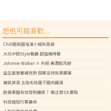
您也可能喜歡...
Chill遊英國海濱小城布萊頓
大坑中歐Style餐廳 超值燒烤餐
Johnnie Walker × 利苑 美酒配月餅
益生菌營養補充劑 個案支持效果顯著
補氣排濕 五指毛桃蓮子圓肉雞湯
飲蘋果醋有效控制糖尿？ 需注意5大要點
科技縮短行業壽命