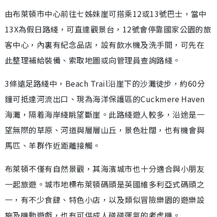
由布萊頓市中心前往七姊妹崖可搭乘12或13號巴士，當中
13X為假日路綫，可直達觀景台，12號會停靠國家公園的旅
客中心，內裏有紀念品店，設有飲水機及洗手間，可先在
此整理補給裝備、索取地圖或向管理員查詢路綫。
3條遠足路綫中，Beach Trail沿崖下的沙灘徒步，約60分
鐘可抵達河流出口、現為海洋保護區的Cuckmere Haven
海灘，隔着海岸綫眺望斷崖。此路綫遊人較多，沿途是一
望無際的草原、河道與層層山丘，景色壯闊，也有機會與
馬匹、羊群作近距離接觸。
布萊頓不僅有自然景觀，其海濱城市也十分適合與小朋友
一起旅遊。城市地標布萊頓碼頭是英國維多利亞式碼頭之
一，有不少食肆、特色小店，以及類似冒險樂園的遊樂設
施及機動遊戲，也有可供成人碰碰運氣的老虎機。