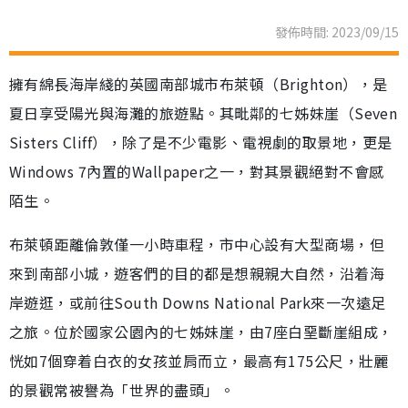
發佈時間: 2023/09/15
擁有綿長海岸綫的英國南部城市布萊頓（Brighton），是
夏日享受陽光與海灘的旅遊點。其毗鄰的七姊妹崖（Seven
Sisters Cliff），除了是不少電影、電視劇的取景地，更是
Windows 7內置的Wallpaper之一，對其景觀絕對不會感
陌生。
布萊頓距離倫敦僅一小時車程，市中心設有大型商場，但
來到南部小城，遊客們的目的都是想親親大自然，沿着海
岸遊逛，或前往South Downs National Park來一次遠足
之旅。位於國家公園內的七姊妹崖，由7座白堊斷崖組成，
恍如7個穿着白衣的女孩並肩而立，最高有175公尺，壯麗
的景觀常被譽為「世界的盡頭」。