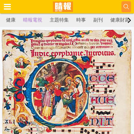
健康
晴報電視
主題特集
時事
副刊
健康財富