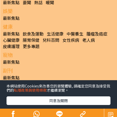
最新焦點
要聞
熱話
暖聞
娛樂
最新焦點
健康
最新焦點
飲食及運動
生活健康
中醫養生
腫瘤及癌症
心臟健康
腸胃保健
兒科百問
女性疾病
老人病
皮膚護理
更多專題
寵物
最新焦點
副刊
最新焦點
本網站使用Cookies來改善您的瀏覽體驗, 請確定您同意及接受我
日報
們的
私隱政策與使用條款
才繼續瀏覽。
揭頁版
港聞
財經/地產
中國/國際
娛樂
Healthy Life
生活副刊
親子/教育
體育
專題/人物
昔日晴報
同意及關閉
香港經濟日報版權所有©2026