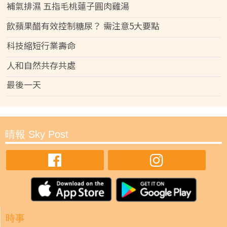
補氣排濕 五指毛桃蓮子圓肉雞湯
飲蘋果醋有效控制糖尿？ 需注意5大要點
科技縮短行業壽命
人和自然共存共處
最後一天
晴報 Sky Post
時事