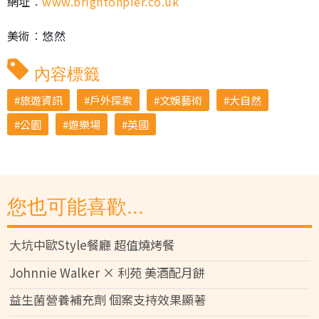
網址︰
www.brightonpier.co.uk
美術︰悠然
內容標籤
旅遊資訊
戶外探索
文娛藝術
大自然
公園
遊樂場
英國
您也可能喜歡...
大坑中歐Style餐廳 超值燒烤餐
Johnnie Walker × 利苑 美酒配月餅
益生菌營養補充劑 個案支持效果顯著