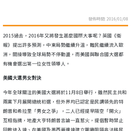
發佈時間: 2016/01/08
2015過去，2016年又將發生甚麼國際大事呢？英國《衞
報》提出許多預測，中東局勢繼續升溫，難民繼續流入歐
洲，間接導致全球局勢不停動盪，而美國與聯合國大選都
有機會選出第一位女性領導人。
美國大選男女對決
今年全球關注的美國大選將於11月8日舉行，雖然民主共和
兩黨下月展開總統初選，但外界均已認定是民調領先的特
朗普和希拉里「男女之爭」，二人已經提早隔空「開火」
互相指摘，地產大亨特朗普言論一直惹火，提倡暫時禁止
回教徒入境、在美國及墨西哥邊境建立圍牆阻隔非法移民