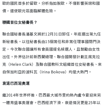
歐的國民首多於留歐。分析指如脫歐，不僅影響英鎊和國
債，還使歐元區面臨解體危險。
聯國首位女秘書長？
聯合國秘書長潘基文將於12月31日卸任，年底選出第九任
新秘書長。以往秘書長由15個常任和非常任理事國閉門決
定，今次聯合國讓所有會員國提名候選人，且鼓勵由女性
出任。外界估計前新西蘭總理、聯合國開發計劃主席克拉
克（Helen Clark）及聯合國教科文組織首位女秘書長、來
自保加利亞的波科瓦（Irina Bokova）均是大熱門。
衰退巴西迎奧運
繼2014年世界杯後，巴西最大城市里約熱內盧今夏迎來另
一體育盛事奧運會。巴西經濟下滑，衰退情況更是25年以