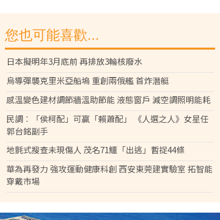
您也可能喜歡...
日本擬明年3月底前 再排放3輪核廢水
烏導彈襲克里米亞船塢 重創兩俄艦 首炸潛艇
感溫變色建材調節牆溫助節能 液態窗戶 減空調照明能耗
民調︰「侯柯配」可贏「賴蕭配」 《人選之人》女星任
郭台銘副手
地氈式搜查未現傷人 茂名71鱷「出逃」暫捉44條
華為再發力 強攻運動健康科創 西安東莞建實驗室 拓智能
穿戴市場