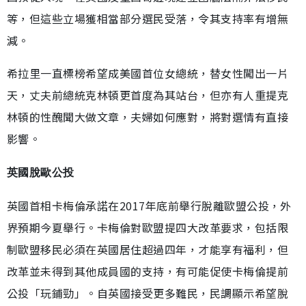
等，但這些立場獲相當部分選民受落，令其支持率有增無
減。
希拉里一直標榜希望成美國首位女總統，替女性闖出一片
天，丈夫前總統克林頓更首度為其站台，但亦有人重提克
林頓的性醜聞大做文章，夫婦如何應對，將對選情有直接
影響。
英國脫歐公投
英國首相卡梅倫承諾在2017年底前舉行脫離歐盟公投，外
界預期今夏舉行。卡梅倫對歐盟提四大改革要求，包括限
制歐盟移民必須在英國居住超過四年，才能享有福利，但
改革並未得到其他成員國的支持，有可能促使卡梅倫提前
公投「玩鋪勁」。自英國接受更多難民，民調顯示希望脫