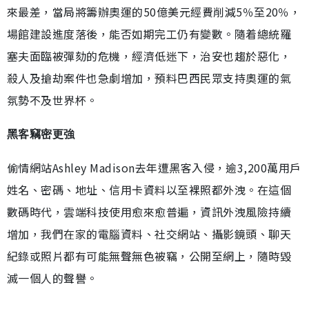
來最差，當局將籌辦奧運的50億美元經費削減5％至20％，
場館建設進度落後，能否如期完工仍有變數。隨着總統羅
塞夫面臨被彈劾的危機，經濟低迷下，治安也趨於惡化，
殺人及搶劫案件也急劇增加，預料巴西民眾支持奧運的氣
氛勢不及世界杯。
黑客竊密更強
偷情網站Ashley Madison去年遭黑客入侵，逾3,200萬用戶
姓名、密碼、地址、信用卡資料以至裸照都外洩。在這個
數碼時代，雲端科技使用愈來愈普遍，資訊外洩風險持續
增加，我們在家的電腦資料、社交網站、攝影鏡頭、聊天
紀錄或照片都有可能無聲無色被竊，公開至網上，隨時毀
滅一個人的聲譽。