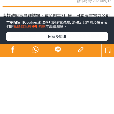
發佈時間: 2023/09/15
南韓政府官員昨透露，截至明年3月底，日本東京電力公司
本網站使用Cookies來改善您的瀏覽體驗, 請確定您同意及接受我
還將再進行3輪福島核廢水的排海工作。
們的
私隱政策與使用條款
才繼續瀏覽。
南韓國務調整室第一次長朴購然稱，東電公布的排海方案
同意及關閉
中，由A、B、C各10罐組成的K4儲罐組，將按照B至C至A
的順序排放。第2輪、第3輪將排放的C、A中各存儲780萬
升核污水。在8月24日至本月11日進行的首輪排放中，B組
罐中的776.3萬升污水被排入大海。
朴預計東電在完成首輪排放的B組罐中重新注入污水，完成
檢測後再進行第4輪排放。截至明年3月底，預計4輪排污將
向大海排放放射性物質氚的總量約為5萬億貝克勒爾，低於
全年氚排放上限的22萬億貝克勒爾。