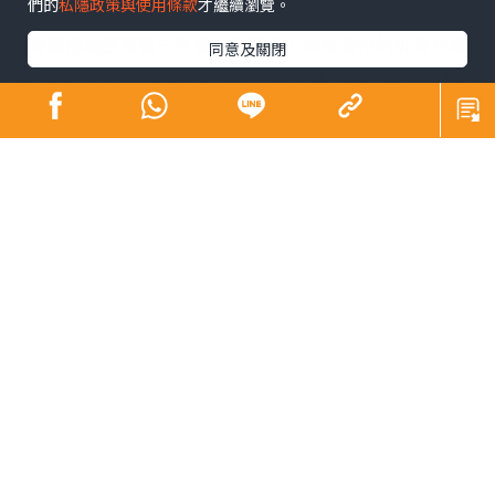
們的
私隱政策與使用條款
才繼續瀏覽。
南韓國務調整室第一次長朴購然稱，東電公布的排海方案
同意及關閉
中，由A、B、C各10罐組成的K4儲罐組，將按照B至C至A
的順序排放。第2輪、第3輪將排放的C、A中各存儲780萬
升核污水。在8月24日至本月11日進行的首輪排放中，B組
罐中的776.3萬升污水被排入大海。
朴預計東電在完成首輪排放的B組罐中重新注入污水，完成
檢測後再進行第4輪排放。截至明年3月底，預計4輪排污將
向大海排放放射性物質氚的總量約為5萬億貝克勒爾，低於
全年氚排放上限的22萬億貝克勒爾。
內容標籤
日本
南韓
福島