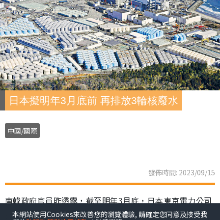
日本擬明年3月底前 再排放3輪核廢水
中國/國際
發佈時間: 2023/09/15
南韓政府官員昨透露，截至明年3月底，日本東京電力公司
本網站使用Cookies來改善您的瀏覽體驗, 請確定您同意及接受我
還將再進行3輪福島核廢水的排海工作。