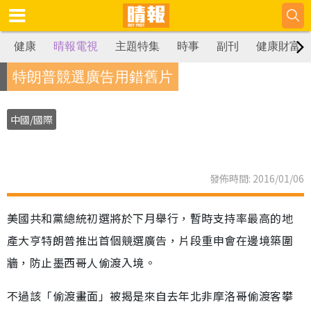
健康
晴報電視
主題特集
時事
副刊
健康財富
特朗普競選廣告用錯舊片
中國/國際
發佈時間: 2016/01/06
美國共和黨總統初選將於下月舉行，暫時支持率最高的地
產大亨特朗普推出首個競選廣告，片段重申會在邊境築圍
牆，防止墨西哥人偷渡入境。
不過該「偷渡畫面」被揭是來自去年北非摩洛哥偷渡客攀