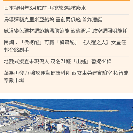
日本擬明年3月底前 再排放3輪核廢水
烏導彈襲克里米亞船塢 重創兩俄艦 首炸潛艇
感溫變色建材調節牆溫助節能 液態窗戶 減空調照明能耗
民調︰「侯柯配」可贏「賴蕭配」 《人選之人》女星任
郭台銘副手
地氈式搜查未現傷人 茂名71鱷「出逃」暫捉44條
華為再發力 強攻運動健康科創 西安東莞建實驗室 拓智能
穿戴市場