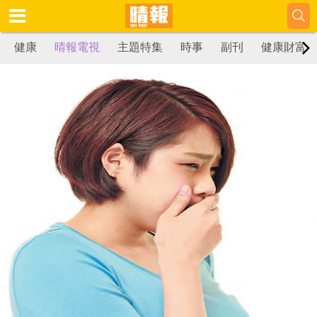
健康
晴報電視
主題特集
時事
副刊
健康財富