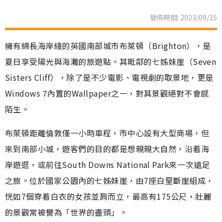
發佈時間: 2023/09/15
擁有綿長海岸綫的英國南部城市布萊頓（Brighton），是
夏日享受陽光與海灘的旅遊點。其毗鄰的七姊妹崖（Seven
Sisters Cliff），除了是不少電影、電視劇的取景地，更是
Windows 7內置的Wallpaper之一，對其景觀絕對不會感
陌生。
布萊頓距離倫敦僅一小時車程，市中心設有大型商場，但
來到南部小城，遊客們的目的都是想親親大自然，沿着海
岸遊逛，或前往South Downs National Park來一次遠足
之旅。位於國家公園內的七姊妹崖，由7座白堊斷崖組成，
恍如7個穿着白衣的女孩並肩而立，最高有175公尺，壯麗
的景觀常被譽為「世界的盡頭」。