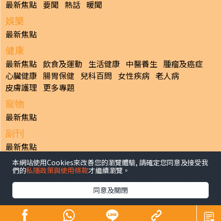
最新焦點
要聞
熱話
暖聞
娛樂
最新焦點
健康
最新焦點
飲食及運動
生活健康
中醫養生
腫瘤及癌症
心臟健康
腸胃保健
兒科百問
女性疾病
老人病
皮膚護理
更多專題
寵物
最新焦點
副刊
最新焦點
本網站使用Cookies來改善您的瀏覽體驗, 請確定您同意及接受我
日報
們的
私隱政策與使用條款
才繼續瀏覽。
揭頁版
港聞
財經/地產
中國/國際
娛樂
Healthy Life
生活副刊
親子/教育
體育
專題/人物
昔日晴報
同意及關閉
香港經濟日報版權所有©2026