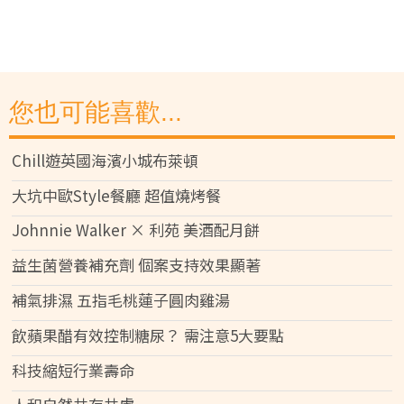
您也可能喜歡...
Chill遊英國海濱小城布萊頓
大坑中歐Style餐廳 超值燒烤餐
Johnnie Walker × 利苑 美酒配月餅
益生菌營養補充劑 個案支持效果顯著
補氣排濕 五指毛桃蓮子圓肉雞湯
飲蘋果醋有效控制糖尿？ 需注意5大要點
科技縮短行業壽命