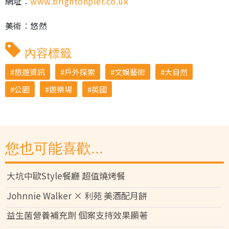
網址︰
www.brightonpier.co.uk
美術︰悠然
內容標籤
旅遊資訊
戶外探索
文娛藝術
大自然
公園
遊樂場
英國
您也可能喜歡...
大坑中歐Style餐廳 超值燒烤餐
Johnnie Walker × 利苑 美酒配月餅
益生菌營養補充劑 個案支持效果顯著