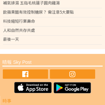
補氣排濕 五指毛桃蓮子圓肉雞湯
飲蘋果醋有效控制糖尿？ 需注意5大要點
科技縮短行業壽命
人和自然共存共處
最後一天
晴報 Sky Post
時事