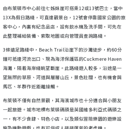
由布萊頓市中心前往七姊妹崖可搭乘12或13號巴士，當中
13X為假日路綫，可直達觀景台，12號會停靠國家公園的旅
客中心，內裏有紀念品店，設有飲水機及洗手間，可先在
此整理補給裝備、索取地圖或向管理員查詢路綫。
3條遠足路綫中，Beach Trail沿崖下的沙灘徒步，約60分
鐘可抵達河流出口、現為海洋保護區的Cuckmere Haven
海灘，隔着海岸綫眺望斷崖。此路綫遊人較多，沿途是一
望無際的草原、河道與層層山丘，景色壯闊，也有機會與
馬匹、羊群作近距離接觸。
布萊頓不僅有自然景觀，其海濱城市也十分適合與小朋友
一起旅遊。城市地標布萊頓碼頭是英國維多利亞式碼頭之
一，有不少食肆、特色小店，以及類似冒險樂園的遊樂設
施及機動遊戲，也有可供成人碰碰運氣的老虎機。