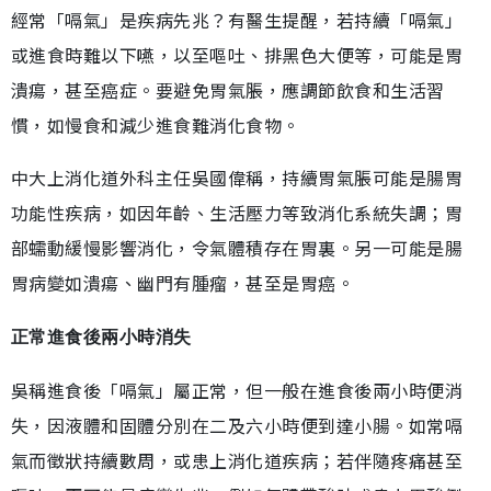
經常「嗝氣」是疾病先兆？有醫生提醒，若持續「嗝氣」
或進食時難以下嚥，以至嘔吐、排黑色大便等，可能是胃
潰瘍，甚至癌症。要避免胃氣脹，應調節飲食和生活習
慣，如慢食和減少進食難消化食物。
中大上消化道外科主任吳國偉稱，持續胃氣脹可能是腸胃
功能性疾病，如因年齡、生活壓力等致消化系統失調；胃
部蠕動緩慢影響消化，令氣體積存在胃裏。另一可能是腸
胃病變如潰瘍、幽門有腫瘤，甚至是胃癌。
正常進食後兩小時消失
吳稱進食後「嗝氣」屬正常，但一般在進食後兩小時便消
失，因液體和固體分別在二及六小時便到達小腸。如常嗝
氣而徵狀持續數周，或患上消化道疾病；若伴隨疼痛甚至