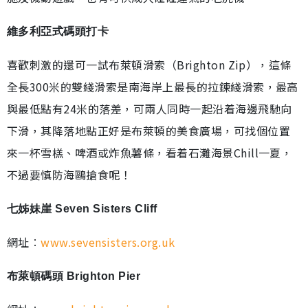
維多利亞式碼頭打卡
喜歡刺激的還可一試布萊頓滑索（Brighton Zip），這條
全長300米的雙綫滑索是南海岸上最長的拉鍊綫滑索，最高
與最低點有24米的落差，可兩人同時一起沿着海邊飛馳向
下滑，其降落地點正好是布萊頓的美食廣場，可找個位置
來一杯雪榚、啤酒或炸魚薯條，看着石灘海景Chill一夏，
不過要慎防海鷗搶食呢！
七姊妹崖 Seven Sisters Cliff
網址︰
www.sevensisters.org.uk
布萊頓碼頭 Brighton Pier