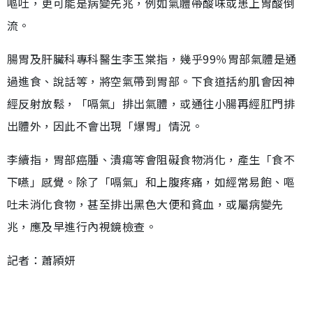
嘔吐，更可能是病變先兆，例如氣體帶酸味或患上胃酸倒
流。
腸胃及肝臟科專科醫生李玉棠指，幾乎99％胃部氣體是通
過進食、說話等，將空氣帶到胃部。下食道括約肌會因神
經反射放鬆，「嗝氣」排出氣體，或通往小腸再經肛門排
出體外，因此不會出現「爆胃」情況。
李續指，胃部癌腫、潰瘍等會阻礙食物消化，產生「食不
下嚥」感覺。除了「嗝氣」和上腹疼痛，如經常易飽、嘔
吐未消化食物，甚至排出黑色大便和貧血，或屬病變先
兆，應及早進行內視鏡檢查。
記者：蕭頴妍