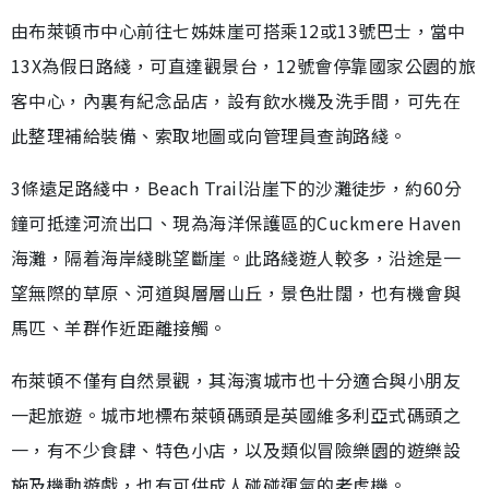
由布萊頓市中心前往七姊妹崖可搭乘12或13號巴士，當中
13X為假日路綫，可直達觀景台，12號會停靠國家公園的旅
客中心，內裏有紀念品店，設有飲水機及洗手間，可先在
此整理補給裝備、索取地圖或向管理員查詢路綫。
3條遠足路綫中，Beach Trail沿崖下的沙灘徒步，約60分
鐘可抵達河流出口、現為海洋保護區的Cuckmere Haven
海灘，隔着海岸綫眺望斷崖。此路綫遊人較多，沿途是一
望無際的草原、河道與層層山丘，景色壯闊，也有機會與
馬匹、羊群作近距離接觸。
布萊頓不僅有自然景觀，其海濱城市也十分適合與小朋友
一起旅遊。城市地標布萊頓碼頭是英國維多利亞式碼頭之
一，有不少食肆、特色小店，以及類似冒險樂園的遊樂設
施及機動遊戲，也有可供成人碰碰運氣的老虎機。