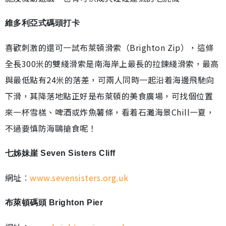
維多利亞式碼頭打卡
喜歡刺激的還可一試布萊頓滑索（Brighton Zip），這條
全長300米的雙綫滑索是南海岸上最長的拉鍊綫滑索，最高
與最低點有24米的落差，可兩人同時一起沿着海邊飛馳向
下滑，其降落地點正好是布萊頓的美食廣場，可找個位置
來一杯雪榚、啤酒或炸魚薯條，看着石灘海景Chill一夏，
不過要慎防海鷗搶食呢！
七姊妹崖 Seven Sisters Cliff
網址︰
www.sevensisters.org.uk
布萊頓碼頭 Brighton Pier