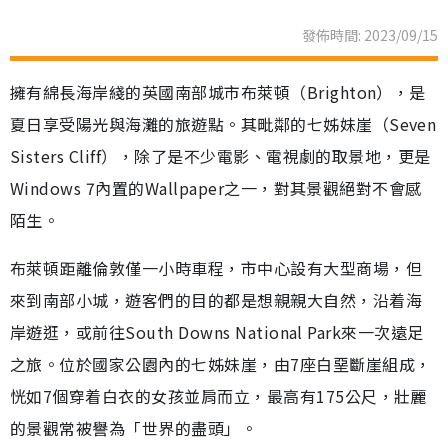
發佈時間: 2023/09/15
擁有綿長海岸綫的英國南部城市布萊頓（Brighton），是
夏日享受陽光與海灘的旅遊點。其毗鄰的七姊妹崖（Seven
Sisters Cliff），除了是不少電影、電視劇的取景地，更是
Windows 7內置的Wallpaper之一，對其景觀絕對不會感
陌生。
布萊頓距離倫敦僅一小時車程，市中心設有大型商場，但
來到南部小城，遊客們的目的都是想親親大自然，沿着海
岸遊逛，或前往South Downs National Park來一次遠足
之旅。位於國家公園內的七姊妹崖，由7座白堊斷崖組成，
恍如7個穿着白衣的女孩並肩而立，最高有175公尺，壯麗
的景觀常被譽為「世界的盡頭」。