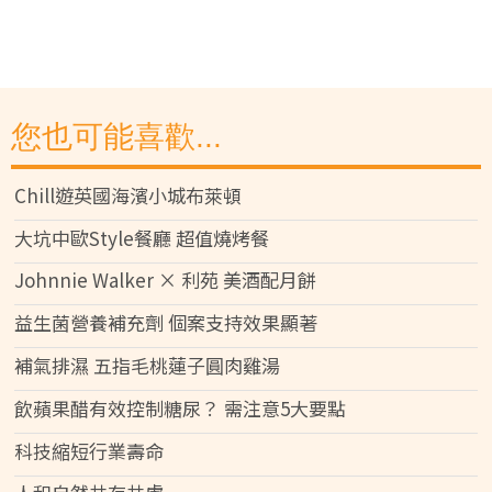
您也可能喜歡...
Chill遊英國海濱小城布萊頓
大坑中歐Style餐廳 超值燒烤餐
Johnnie Walker × 利苑 美酒配月餅
益生菌營養補充劑 個案支持效果顯著
補氣排濕 五指毛桃蓮子圓肉雞湯
飲蘋果醋有效控制糖尿？ 需注意5大要點
科技縮短行業壽命