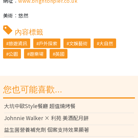
網址︰
www.brightonpier.co.uk
美術︰悠然
內容標籤
旅遊資訊
戶外探索
文娛藝術
大自然
公園
遊樂場
英國
您也可能喜歡...
大坑中歐Style餐廳 超值燒烤餐
Johnnie Walker × 利苑 美酒配月餅
益生菌營養補充劑 個案支持效果顯著