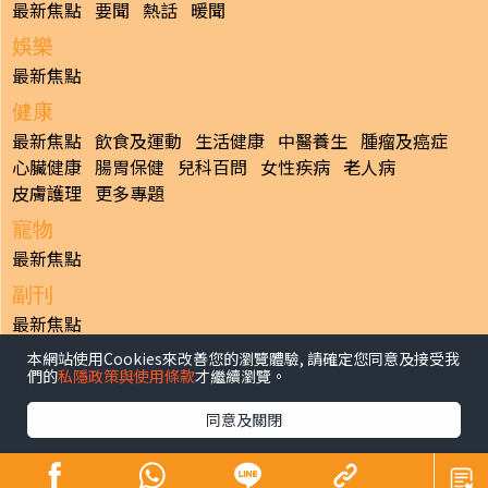
最新焦點
要聞
熱話
暖聞
娛樂
最新焦點
健康
最新焦點
飲食及運動
生活健康
中醫養生
腫瘤及癌症
心臟健康
腸胃保健
兒科百問
女性疾病
老人病
皮膚護理
更多專題
寵物
最新焦點
副刊
最新焦點
本網站使用Cookies來改善您的瀏覽體驗, 請確定您同意及接受我
日報
們的
私隱政策與使用條款
才繼續瀏覽。
揭頁版
港聞
財經/地產
中國/國際
娛樂
Healthy Life
生活副刊
親子/教育
體育
專題/人物
昔日晴報
同意及關閉
香港經濟日報版權所有©2026