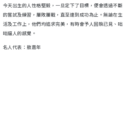
今天出生的人性格堅毅，一旦定下了目標，便會透過不斷
的嘗試及練習，屢敗屢戰，直至達到成功為止。無論在生
活及工作上，他們均追求完美，有時會予人固執已見、咄
咄逼人的感覺。
名人代表：敖嘉年