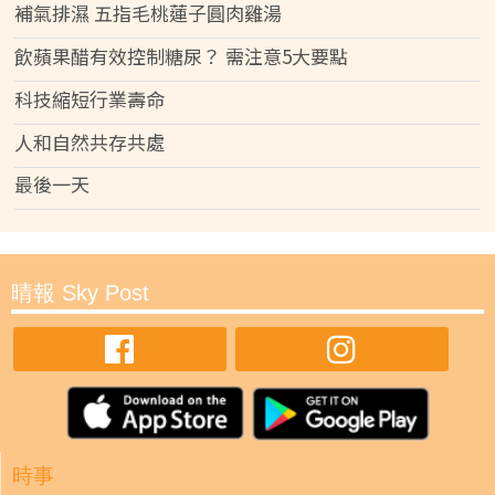
補氣排濕 五指毛桃蓮子圓肉雞湯
飲蘋果醋有效控制糖尿？ 需注意5大要點
科技縮短行業壽命
人和自然共存共處
最後一天
晴報 Sky Post
時事