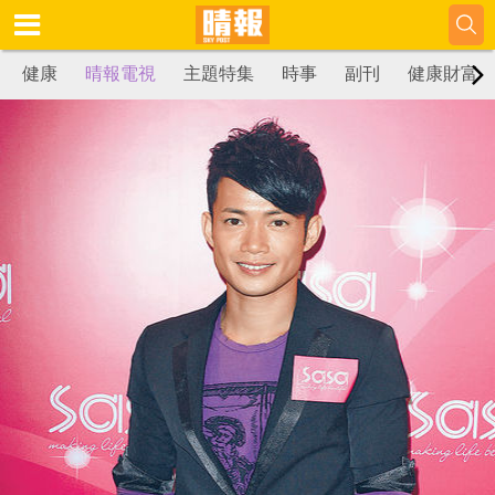
健康
晴報電視
主題特集
時事
副刊
健康財富