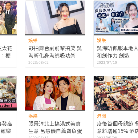
娛樂
娛樂
友太花
夥拍舞台劇前輩搞笑 吳
吳海昕佩服本地
手︰梗
海昕化身海綿吸功架
和創作力 創造
staycation：
2023/08/02
2023/07/10
港人
娛樂
港聞
毒發高
張景淳北上搞港式美食
疫後首個母親節 
春雞樂
生意 呂慧儀自薦賣魚蛋
意料增逾15% 酒
2023/05/15
2023/05/08