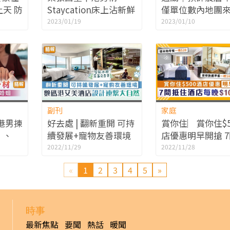
天 防
Staycation床上沾新鮮
僅單位數內地團來
最平2
糞便 不滿酒店處理手
定邦：或到3月始
2023/01/19
2023/01/10
法：即係話我瀨屎？
加
副刊
家庭
港男揀
好去處 | 翻新重開 可持
賞你住︳賞你住$5
」、
續發展+寵物友善環境
店優惠明早開搶 
揭5大
數碼港艾美酒店設計連
住酒店每晚$100
2022/11/29
2022/11/28
繫大自然
【附訂房攻略及
«
1
2
3
4
5
»
法】
時事
最新焦點
要聞
熱話
暖聞