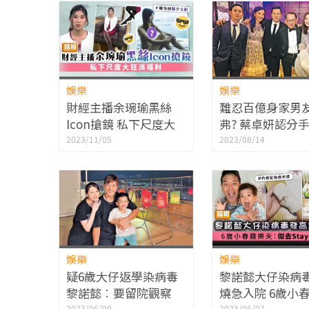
娛樂
娛樂
財經主播余琬瑜黑絲
難忍百億身家男
Icon搶鏡 私下尺度大
弗? 蔡卓妍認分
狂派福利
係有問題
2023/11/05
2023/08/14
娛樂
娛樂
疑6歲大仔返學染病毒
黎諾懿大仔染病
黎諾懿︰要留院觀察
燒急入院 6歲小
2023/06/09
2023/06/07