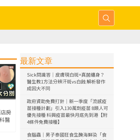
最新文章
Sick問識答｜皮膚現白斑=真菌纏身？
醫生教1方法分辨汗斑vs白蝕 解析發作
成因大不同
政府資助免費打針｜新一季度「流感疫
苗接種計劃」引入130萬劑疫苗 8類人可
酒店房
優先接種 科興疫苗最快月底先到港【附
膚科醫
4條件免費接種】
叮咬痕
食腦蟲｜男子泰國狂食生醃海鮮染「食