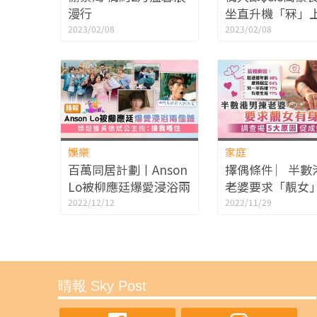
漫行
坐直升機「冧」上
疫鬆綁 餐廳爆滿 
2023/02/08
2023/02/08
位$568
娛樂
家庭
百萬同居計劃丨Anson
擇偶條件 ︳半數
Lo被柳應廷爆愛浸浴兩
老婆要求「靚女
個鐘 娟姐獲黃德斌公主
「有身材」 調查
2022/12/12
2022/11/29
抱：接我唔住
原因促成婚姻
晴報 Sky Post