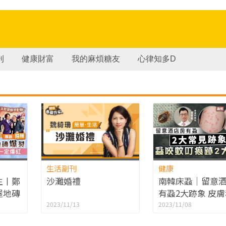
刊
健康財富
我的麻煩糖友
心律知多D
生活副刊
健康
生丨鄭
沙灘婚禮
南韓床蝨｜留意
屋地磚
有蝨2大跡象 皮
店暫
生拆解床蝨蚊蟲
2023/11/13
2023/11/08
紅
跡2大分別