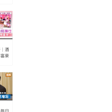
豪住
所｜酒
爆富豪
生」狂
星仔
年每日