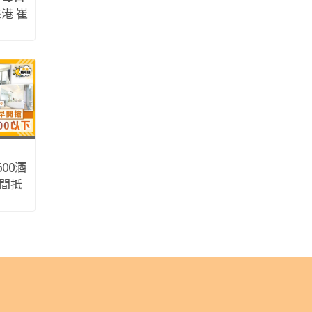
港 崔
見增
00酒
7間抵
以下
預訂方