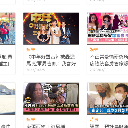
ion？
摩水療 吸客豪食
娛樂
娛樂
舵 帶
《中年好聲音》被轟造
不正常愛情研究
僱主口
馬 冠軍周吉佩︰我會好
店總統套房管家
好努力
睇相揀女 「媽媽
2023/04/25
2023/03/03
Sell拍戲唱歌明
娛樂
時事
食豪住
東張西望丨港男稱
通關｜預計農曆