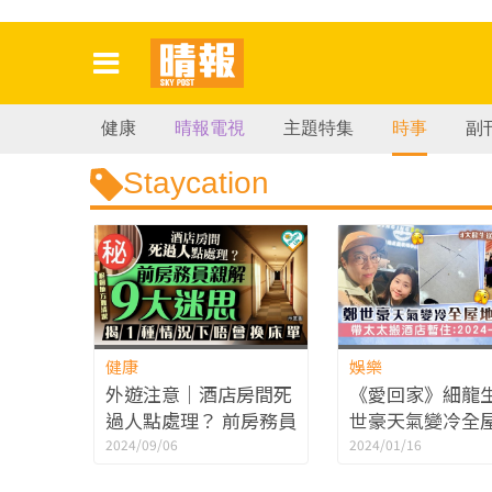
健康
晴報電視
主題特集
時事
副
Staycation
健康
娛樂
外遊注意｜酒店房間死
《愛回家》細龍
過人點處理？ 前房務員
世豪天氣變冷全
親解9大迷思揭1種情況
爆裂 帶太太搬酒
2024/09/06
2024/01/16
下唔會換床單
住：2024一定爆