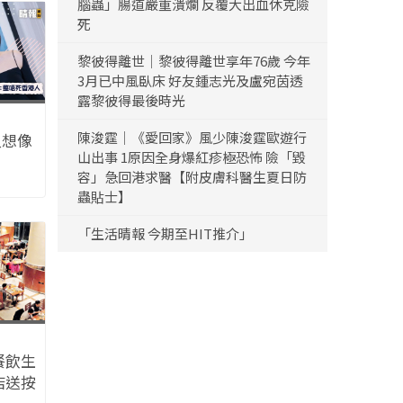
腦蟲」腸道嚴重潰爛 反覆大出血休克險
死
黎彼得離世｜黎彼得離世享年76歲 今年
3月已中風臥床 好友鍾志光及盧宛茵透
露黎彼得最後時光
陳浚霆｜《愛回家》風少陳浚霆歐遊行
人想像
山出事 1原因全身爆紅疹極恐怖 險「毀
容」急回港求醫【附皮膚科醫生夏日防
整唔死香
蟲貼士】
「生活晴報 今期至HIT推介」
餐飲生
店送按