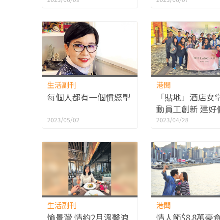
天：似去Staycat
生活副刊
港聞
每個人都有一個憤怒掣
「貼地」酒店女掌
動員工創新 建好
碑留人才
2023/05/02
2023/04/28
生活副刊
港聞
愉景灣 情約2月溫馨浪
情人節$8.8萬豪