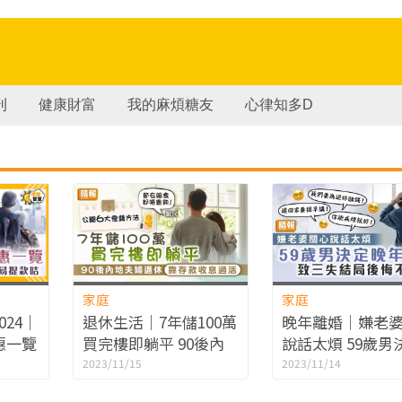
刊
健康財富
我的麻煩糖友
心律知多D
家庭
家庭
24｜
退休生活｜7年儲100萬
晚年離婚｜嫌老
惠一覽
買完樓即躺平 90後內
說話太煩 59歲男
優惠/
地夫婦退休靠存款收息
晚年離婚 致三失
2023/11/15
2023/11/14
過活
悔不已