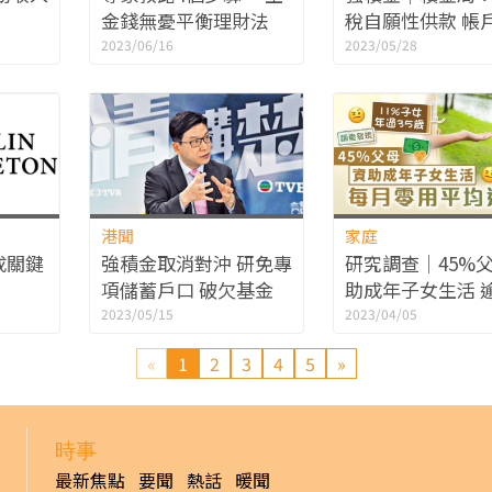
金錢無憂平衡理財法
稅自願性供款 帳
增1成
2023/06/16
2023/05/28
港聞
家庭
成關鍵
強積金取消對沖 研免專
研究調查｜45%
項儲蓄戶口 破欠基金
助成年子女生活 
「兜底」 料下半年定案
子女過35歲 每月
2023/05/15
2023/04/05
平均過萬
«
1
2
3
4
5
»
時事
最新焦點
要聞
熱話
暖聞