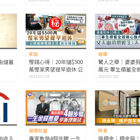
顧者辛酸結集成書 盼社
金開支比率1.33
會關注
2007年低
家庭
健康
由儲蓄
慳錢心得｜20年儲$500
驚人之舉｜婆婆剪
萬慳家男望提早退休 公
萬元 畢生積蓄全
開極限慳錢生活清淡晚
酸內情 丈夫崩潰
2023/07/10
2023/07/02
餐
生：天塌下來
健康財富
時事
動收入
專家教路4個步驟 一生
強積金｜積金局