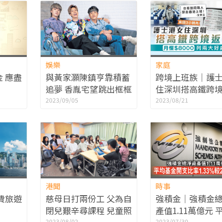
娛樂
家庭
 應盡
與黃家灝陳鎮亨靠積蓄
跨境上班族｜護
追夢 香胤宅望跳出框框
住深圳搭高鐵跨
向演員路進發
月慳$8000列兩
2023/09/05
2023/08/21
港聞
時事
費旅遊
慈母日打兩份工 父為自
強積金｜強積金
閉兒艱辛尋課程 兒童照
產值1.11萬億元 
2023/08/02
2023/07/30