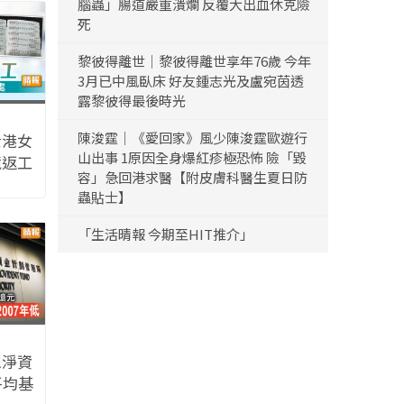
腦蟲」腸道嚴重潰爛 反覆大出血休克險
死
黎彼得離世｜黎彼得離世享年76歲 今年
3月已中風臥床 好友鍾志光及盧宛茵透
露黎彼得最後時光
陳浚霆｜《愛回家》風少陳浚霆歐遊行
士港女
山出事 1原因全身爆紅疹極恐怖 險「毀
境返工
容」急回港求醫【附皮膚科醫生夏日防
大好處
蟲貼士】
「生活晴報 今期至HIT推介」
總淨資
平均基