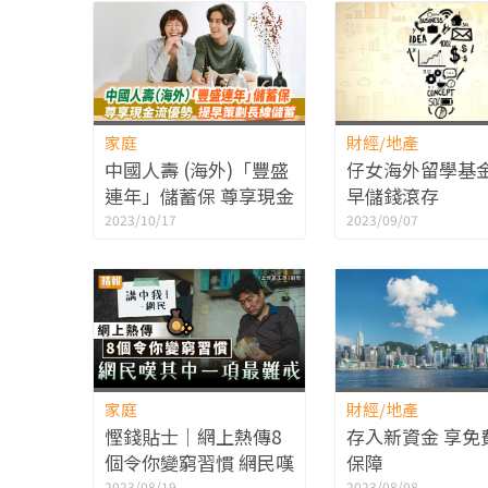
家庭
財經/地產
中國人壽 (海外)「豐盛
仔女海外留學基金
連年」儲蓄保 尊享現金
早儲錢滾存
流優勢 提早策劃長線儲
2023/10/17
2023/09/07
蓄 【附個案分析】
家庭
財經/地產
慳錢貼士｜網上熱傳8
存入新資金 享免
個令你變窮習慣 網民嘆
保障
2023/08/19
2023/08/08