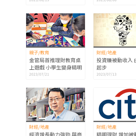
其中一項最難戒
親子/教育
財經/地產
金管局首推理財教育桌
投資賺被動收入 
上遊戲 小學生變身精明
起步
消費者
2023/07/21
2023/07/13
財經/地產
財經/地產
經濟增長動力強勁 與商
精明理財 增加被