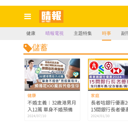
健康
晴報電視
主題特集
時事
副
儲蓄
健康
家庭
不婚主義︱32歲港男月
長者咭銀行優惠20
入12萬 單身不婚預備
15間銀行長者優
花100萬找代母生仔
免月費年費/定存
2024/07/10
2024/01/30
簡易提款咭