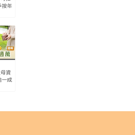
戶按年
父母資
逾一成
零用