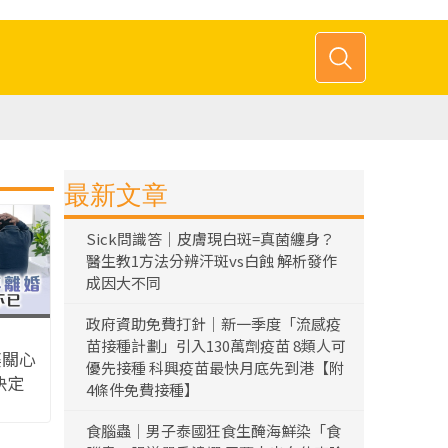
最新文章
Sick問識答｜皮膚現白斑=真菌纏身？
醫生教1方法分辨汗斑vs白蝕 解析發作
成因大不同
政府資助免費打針｜新一季度「流感疫
苗接種計劃」引入130萬劑疫苗 8類人可
婆關心
優先接種 科興疫苗最快月底先到港【附
決定
4條件免費接種】
結局後
食腦蟲｜男子泰國狂食生醃海鮮染「食