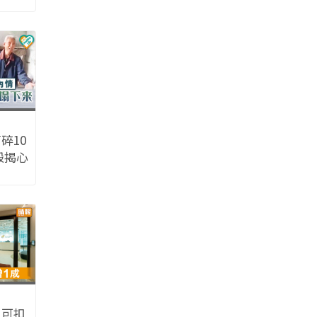
%較
碎10
毀揭心
想輕
：可扣