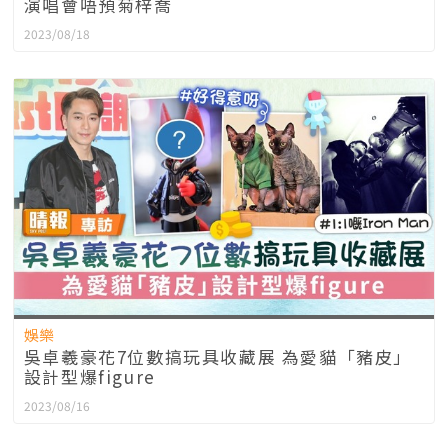
演唱會唔預菊梓喬
2023/08/18
娛樂
吳卓羲豪花7位數搞玩具收藏展 為愛貓「豬皮」
設計型爆figure
2023/08/16