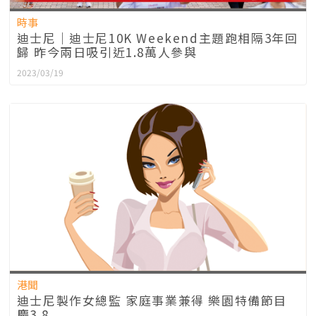
時事
迪士尼｜迪士尼10K Weekend主題跑相隔3年回
歸 昨今兩日吸引近1.8萬人參與
2023/03/19
港聞
迪士尼製作女總監 家庭事業兼得 樂園特備節目
慶3.8