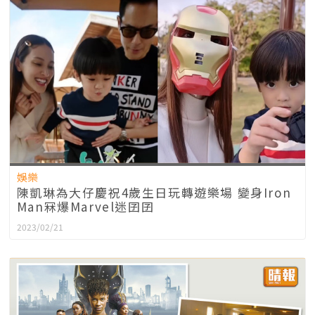
娛樂
陳凱琳為大仔慶祝4歲生日玩轉遊樂場 變身Iron
Man冧爆Marvel迷囝囝
2023/02/21