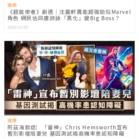
娛樂
《超能使者》劇透｜沈震軒異能超強勁似Marvel
角色 網民估同唐詩詠「黑化」變Big Boss？
2022/11/23
健康
阿茲海默症︳「雷神」Chris Hemsworth宣布
暫別影壇陪妻兒 基因測試揭高機率患認知障礙