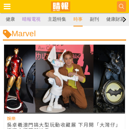
健康
晴報電視
主題特集
時事
副刊
健康財富
Marvel
娛樂
吳卓羲澳門搞大型玩動收藏展 下月開「大灣仔」