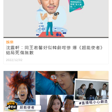
娛樂
沈震軒︰同王君馨好似韓劇咁慘 爆《超能使者》
結局死傷無數
2022/12/02