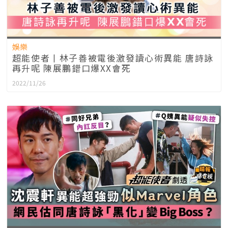
娛樂
超能使者丨林子善被電後激發讀心術異能 唐詩詠
再升呢 陳展鵬錯口爆XX會死
2022/11/26