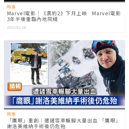
時事
Marvel電影｜《黑豹2》下月上映 Marvel電影
3年半後重臨內地院綫
2023/01/18
時事
「鷹眼」重創｜遭鏟雪車輾腳大量出血 「鷹眼」
謝洛美維納手術後仍危殆