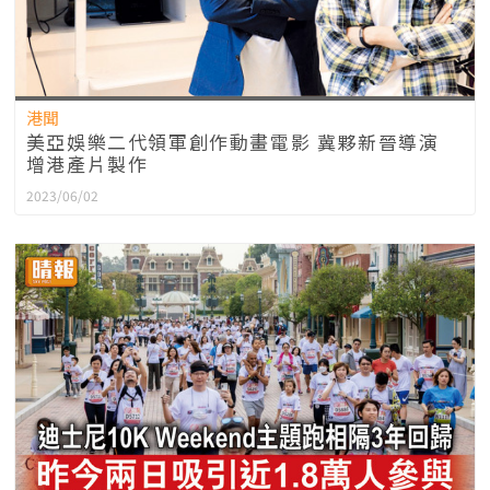
港聞
美亞娛樂二代領軍創作動畫電影 冀夥新晉導演
增港產片製作
2023/06/02