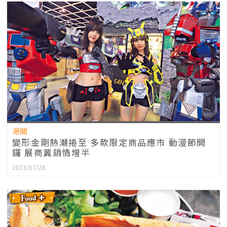
港聞
變形金剛熱潮捲至 多款限定商品應市 動漫節開
鑼 展商冀銷情增半
2023/07/28