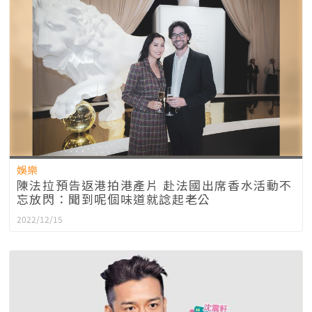
娛樂
陳法拉預告返港拍港產片 赴法國出席香水活動不
忘放閃：聞到呢個味道就諗起老公
2022/12/15