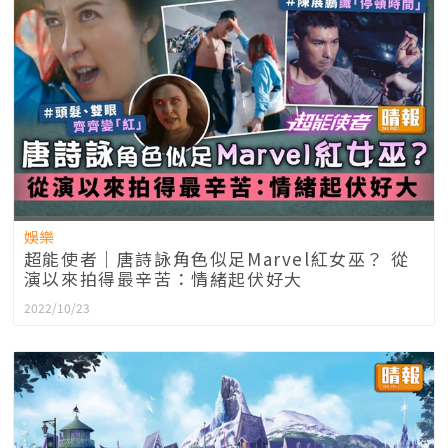
娛樂
超能使者｜唐詩詠角色似足Marvel紅女巫？ 從
演以來拍得最辛苦：情緒起伏好大
2022/10/23