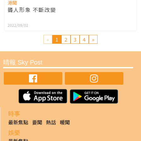
港聞
聾人形象 不斷改變
2022/09/02
«
1
2
3
4
»
晴報 Sky Post
時事
最新焦點
要聞
熱話
暖聞
娛樂