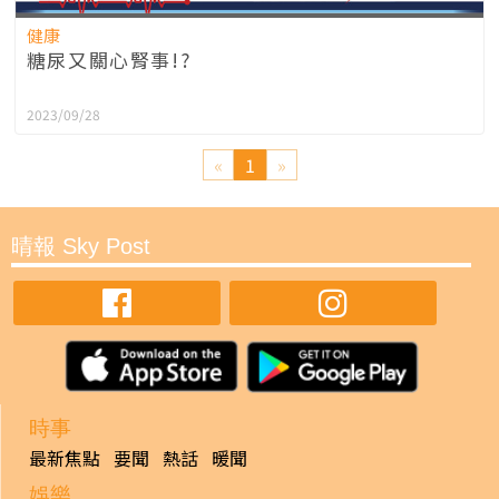
健康
糖尿又關心腎事!?
2023/09/28
«
1
»
晴報 Sky Post
時事
最新焦點
要聞
熱話
暖聞
娛樂