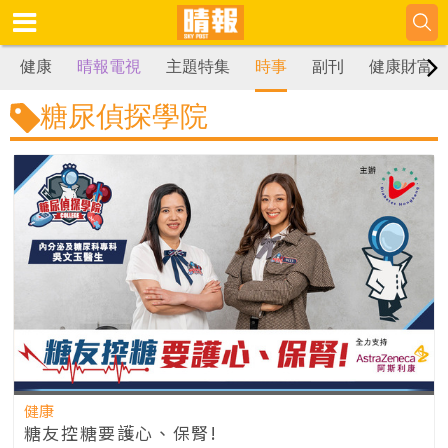
健康
晴報電視
主題特集
時事
副刊
健康財富
糖尿偵探學院
健康
糖友控糖要護心、保腎!