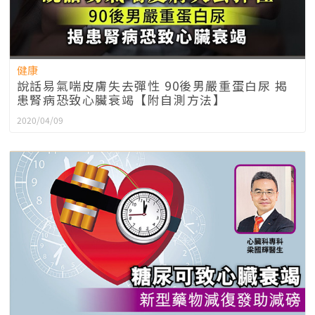
健康
說話易氣喘皮膚失去彈性 90後男嚴重蛋白尿 揭
患腎病恐致心臟衰竭【附自測方法】
2020/04/09