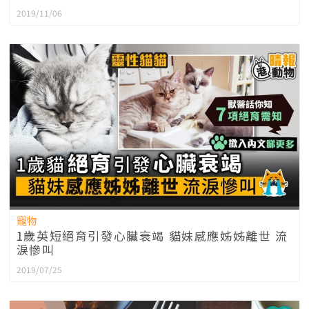
2019/11/06
寵物
1歲英短絕育引發心臟衰竭 貓妹感應姊姊離世 流
淚慘叫
2019/07/25