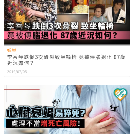
娛樂
李香琴跌倒3次骨裂致坐輪椅 竟被傳腦退化 87歲
近況如何？
2019/07/05