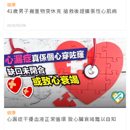
健康
41歲男子搬重物突休克 搶救後證擴張性心肌病
2019/05/06
健康
心漏症干擾血液正常循環 致心臟衰竭難以自知