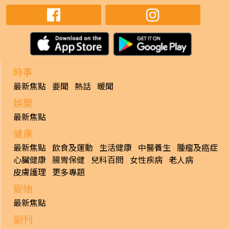
時事
最新焦點
要聞
熱話
暖聞
娛樂
最新焦點
健康
最新焦點
飲食及運動
生活健康
中醫養生
腫瘤及癌症
心臟健康
腸胃保健
兒科百問
女性疾病
老人病
皮膚護理
更多專題
寵物
最新焦點
副刊