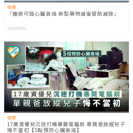
健康
「糖尿可致心臟衰竭 新型藥物減復發助減磅」
2020/04/01
健康
17歲資優兒沉迷打機暴斃電腦前 單親爸放縱兒子
悔不當初【5點預防心臟衰竭】