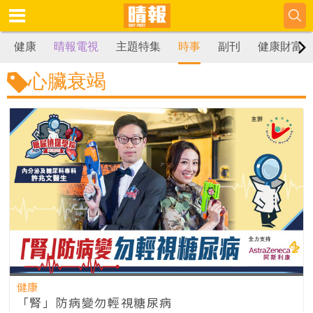
健康
晴報電視
主題特集
時事
副刊
健康財富
心臟衰竭
健康
「腎」防病變勿輕視糖尿病