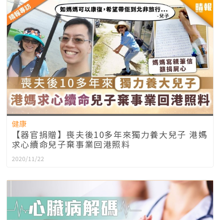
健康
【器官捐贈】喪夫後10多年來獨力養大兒子 港媽
求心續命兒子棄事業回港照料
2020/11/22