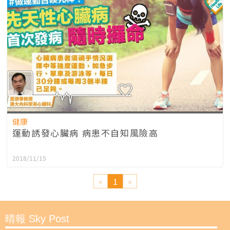
健康
運動誘發心臟病 病患不自知風險高
2018/11/15
«
1
»
晴報 Sky Post