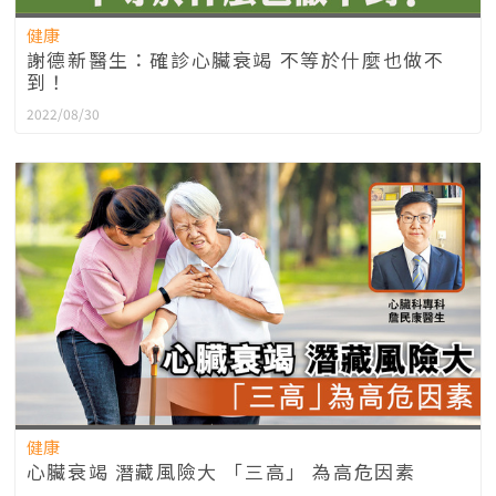
健康
謝德新醫生：確診心臟衰竭 不等於什麼也做不
到！
2022/08/30
健康
心臟衰竭 潛藏風險大 「三高」 為高危因素