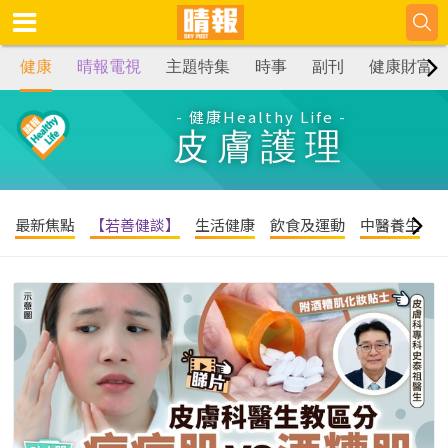
健康
晴報電視
主題特集
時事
副刊
健康財富
- 健康Healthy Life -
皮膚護理
最新焦點
【若善健談】
生活健康
飲食及運動
中醫養生