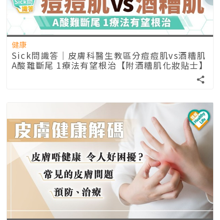
健康
Sick問識答｜皮膚科醫生教區分痘痘肌vs酒糟肌
A酸難斷尾 1療法有望根治【附酒糟肌化妝貼士】