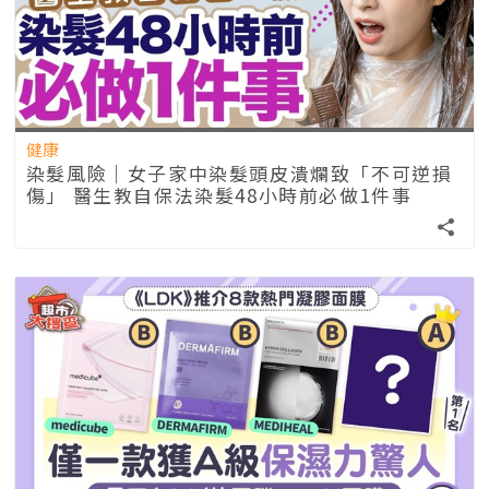
健康
染髮風險｜女子家中染髮頭皮潰爛致「不可逆損
傷」 醫生教自保法染髮48小時前必做1件事