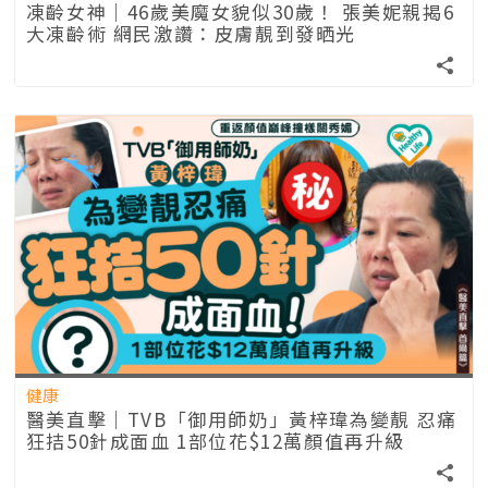
凍齡女神｜46歲美魔女貌似30歲！ 張美妮親揭6
大凍齡術 網民激讚：皮膚靚到發晒光
健康
醫美直擊｜TVB「御用師奶」黃梓瑋為變靚 忍痛
狂拮50針成面血 1部位花$12萬顏值再升級