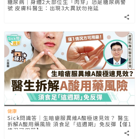
糖尿病｜身體2大部位生「肉芽」恐是糖尿病警
號 皮膚科醫生：出現3大異狀勿拖延
健康
Sick問識答｜生暗瘡服異維A酸極速見效？ 醫生
拆解A酸用藥風險 須食足「這週期」免反彈【僅1
情況可用藥】