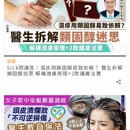
健康
Sick問識答｜濕疹用類固醇易致依賴？ 醫生拆解
類固醇迷思 解構潤膚原理+2款護膚法寶