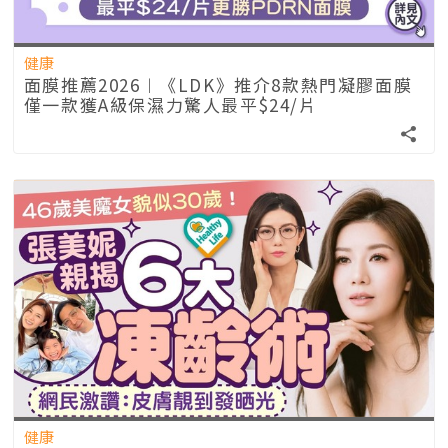
健康
面膜推薦2026︱《LDK》推介8款熱門凝膠面膜
僅一款獲A級保濕力驚人最平$24/片
健康