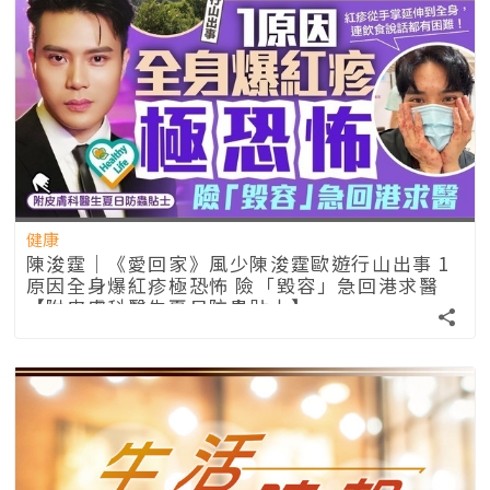
健康
陳浚霆｜《愛回家》風少陳浚霆歐遊行山出事 1
原因全身爆紅疹極恐怖 險「毀容」急回港求醫
【附皮膚科醫生夏日防蟲貼士】