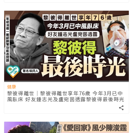
健康
黎彼得離世｜黎彼得離世享年76歲 今年3月已中
風臥床 好友鍾志光及盧宛茵透露黎彼得最後時光