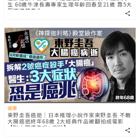
生 60歲牛津長壽專家生理年齡回春至21歲 靠5大
習慣逆轉老化
健康
東野圭吾癌逝｜日本推理小說作家東野圭吾 不敵
大腸癌逝終年68歲 2大經典作品被翻拍成電影
【附大腸癌先兆+症狀】