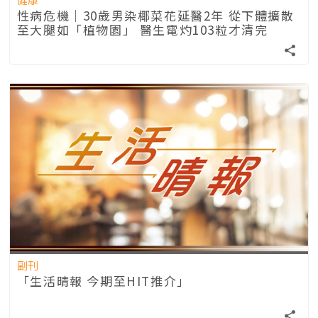
性病危機｜30歲男染椰菜花延醫2年 從下體擴散
至大腿如「植物園」 醫生電灼103粒才清完
副刊
「生活晴報 今期至HIT推介」