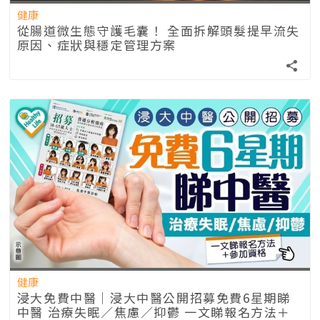
健康
從腸道微生態守護毛囊！ 全面拆解頭髮提早流失
原因、症狀與穩定管理方案
健康
浸大免費中醫｜浸大中醫公開招募免費6星期睇
中醫 治療失眠／焦慮／抑鬱 一文睇報名方法＋