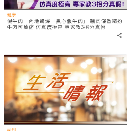
健康
假牛肉｜內地驚爆「黑心假牛肉」 豬肉灌香精扮
牛肉可致癌 仿真度極高 專家教3招分真假
副刊