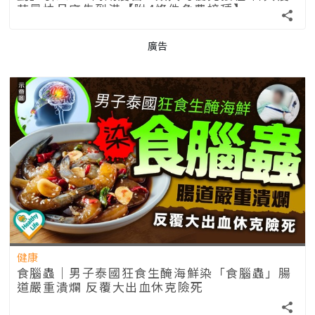
苗最快月底先到港【附4條件免費接種】
廣告
健康
食腦蟲｜男子泰國狂食生醃海鮮染「食腦蟲」腸
道嚴重潰爛 反覆大出血休克險死