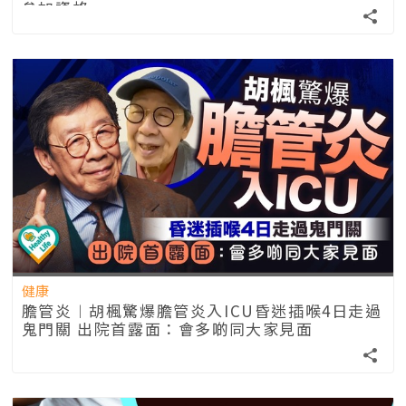
參加資格
健康
膽管炎︱胡楓驚爆膽管炎入ICU昏迷插喉4日走過
鬼門關 出院首露面：會多啲同大家見面