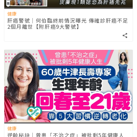
健康
肝癌警號｜何伯臨終前情況曝光 傳確診肝癌不足
2個月離世【附肝癌9大警號】
健康
逆齡秘訣｜曾患「不治之症」被批剩5年健康人