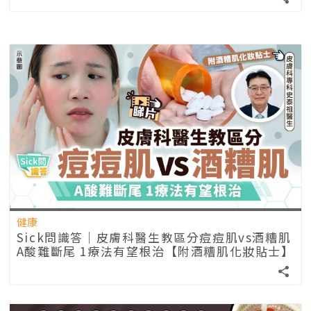
健康
Sick問識答｜皮膚科醫生教區分痘痘肌vs酒糟肌
A酸難斷尾 1療法有望根治【附酒糟肌化妝貼士】