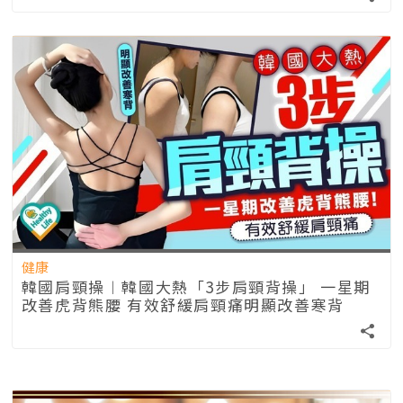
健康
韓國肩頸操︱韓國大熱「3步肩頸背操」 一星期
改善虎背熊腰 有效舒緩肩頸痛明顯改善寒背