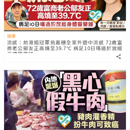
健康
流感︱前港姐冠軍翁嘉穗全家外遊中流感 72歲富
商老公鄔友正高燒至39.7℃ 病足10日嘆過於放縱
身體響警鐘