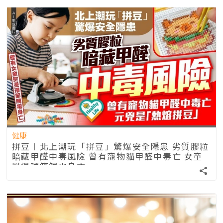
健康
拼豆︱北上潮玩「拼豆」驚爆安全隱患 劣質膠粒
暗藏甲醛中毒風險 曾有寵物貓甲醛中毒亡 女童
熨燙環節觸電身亡