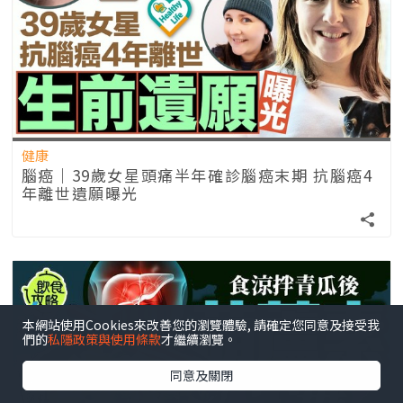
健康
腦癌｜39歲女星頭痛半年確診腦癌末期 抗腦癌4
年離世遺願曝光
本網站使用Cookies來改善您的瀏覽體驗, 請確定您同意及接受我
們的
私隱政策與使用條款
才繼續瀏覽。
同意及關閉