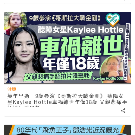
健康
英年早逝｜9歲參演《哥斯拉大戰金剛》 聽障女
星Kaylee Hottle車禍離世年僅18歲 父親悲痛手
語拍片證噩耗