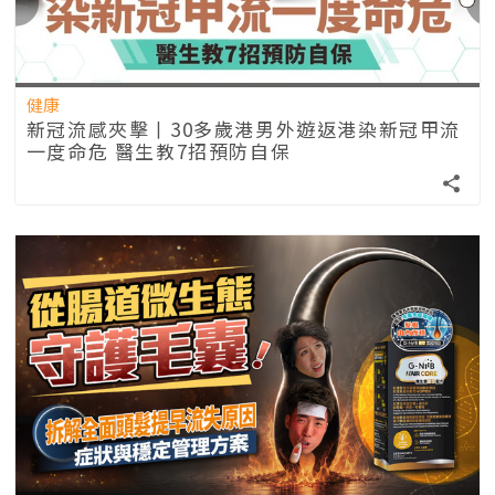
健康
新冠流感夾擊丨30多歲港男外遊返港染新冠甲流
一度命危 醫生教7招預防自保