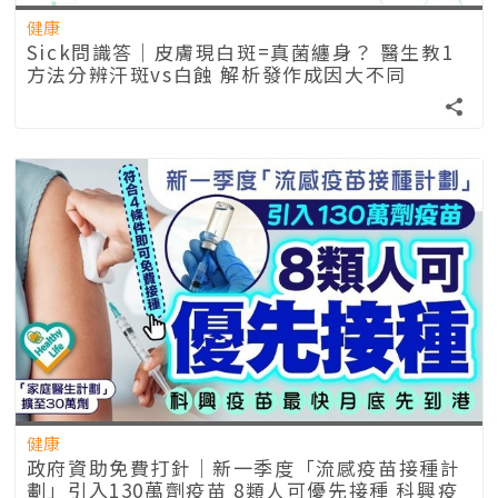
健康
Sick問識答｜皮膚現白斑=真菌纏身？ 醫生教1
方法分辨汗斑vs白蝕 解析發作成因大不同
健康
政府資助免費打針｜新一季度「流感疫苗接種計
劃」引入130萬劑疫苗 8類人可優先接種 科興疫