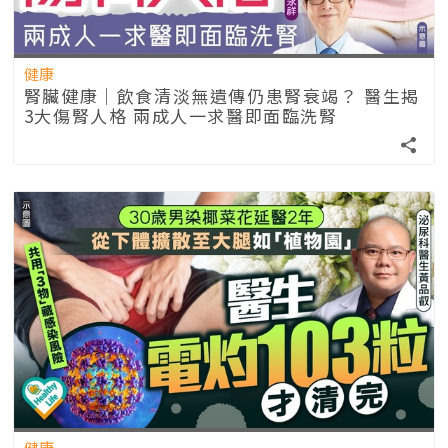
健康
腎臟健康｜飲食清淡無遺傳仍患腎衰竭？ 醫生揭
3大傷腎人格 兩成人一求醫即面臨洗腎
健康