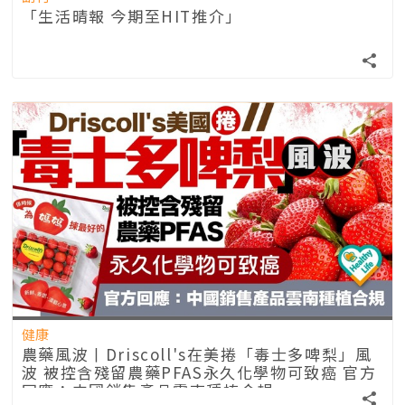
「生活晴報 今期至HIT推介」
健康
農藥風波丨Driscoll's在美捲「毒士多啤梨」風
波 被控含殘留農藥PFAS永久化學物可致癌 官方
回應：中國銷售產品雲南種植合規