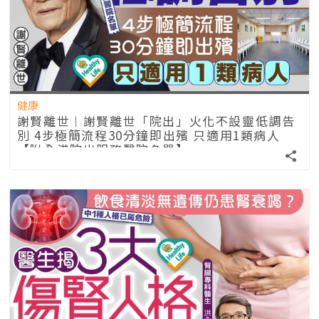
健康
謝賢離世︱謝賢離世「院出」火化不設靈低調告
別 4步極簡流程30分鐘即出殯 只適用1類病人
【附全港院出服務醫院名單】