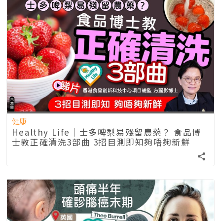
健康
Healthy Life｜士多啤梨易殘留農藥？ 食品博
士教正確清洗3部曲 3招目測即知夠唔夠新鮮