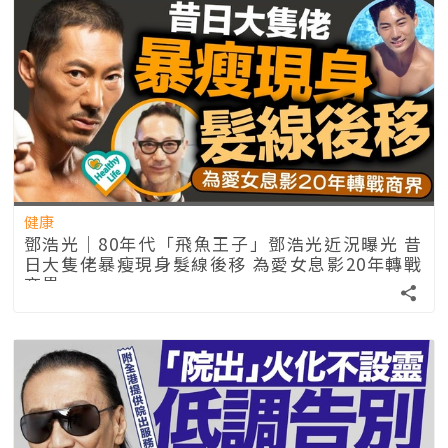
健康
鄧浩光｜80年代「飛魚王子」鄧浩光近況曝光 昔
日大隻佬暴瘦現身髮線後移 為愛女息影20年轉戰
商界