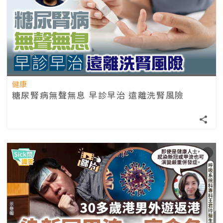
健康
糖尿腎病無聲無息 早診早治 遠離洗腎風險