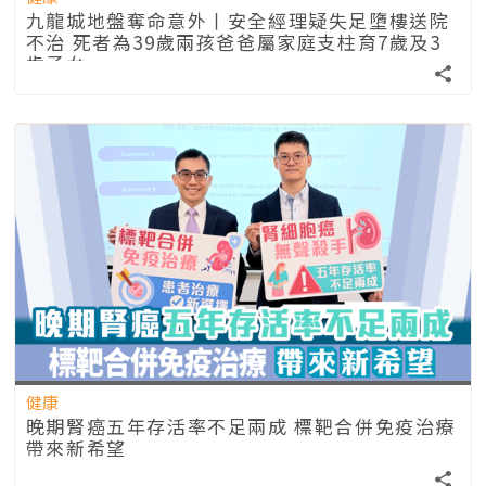
九龍城地盤奪命意外丨安全經理疑失足墮樓送院
不治 死者為39歲兩孩爸爸屬家庭支柱育7歲及3
歲子女
健康
晚期腎癌五年存活率不足兩成 標靶合併免疫治療
帶來新希望