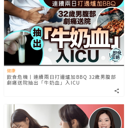
健康
飲食危機丨連續兩日打邊爐加BBQ 32歲男腹部
劇痛送院抽出「牛奶血」入ICU