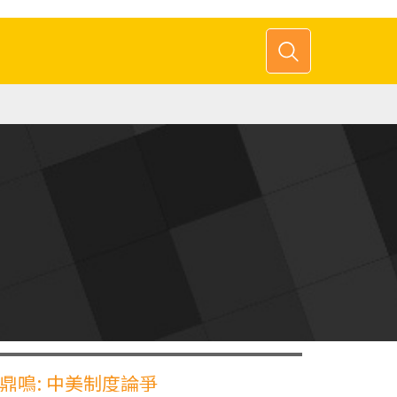
鼎鳴: 中美制度論爭