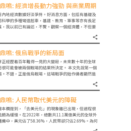
鼎鳴: 經濟增長動力強勁 與商業周期
於下行期
日內地經濟數據好淡爭持。好消息方面，包括有基礎及
用科學的多種彎道超車，基建、教育、軍事等亦有長足
展，我以前已有論述，不贅。觀察一個經濟體，不但要
積極發達的部分，也絕不能把負面問題置諸腦後，否則
鼎鳴: 俄烏戰爭的新局面
界正經歷着百年難得一見的大變局，未來數十年的全球
局很可能會被兩個戰場的結果所決定。 本文先說第一個
場。不錯，正是俄烏戰場。這場戰爭的始作俑者顯然是
國指揮下的北約，俄羅斯只是被動反應。我們需先推
鼎鳴: 人民幣取代美元的障礙
周本欄提到，「去美元化」的現象雖已出現，但過程很
能頗為緩慢。在2022年，總數共11.1萬億美元的全球外
儲備中，美元佔了58.36%，人民幣卻只佔2.69%。為何
國身為全球最大貿易國，人民幣在