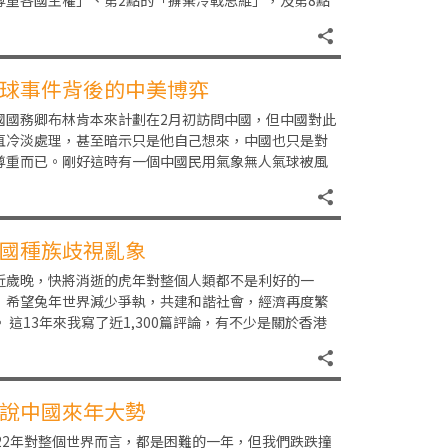
尊重各國主權」、第2點的「摒棄冷戰思維」，及第8點
「減少戰略風險。核武器用不得，核戰爭打不得」。
球事件背後的中美博弈
國國務卿布林肯本來計劃在2月初訪問中國，但中國對此
直冷淡處理，甚至暗示只是他自己想來，中國也只是對
尊重而已。剛好這時有一個中國民用氣象無人氣球被風
至美國，布林肯借此宣布暫時不去中國了，因為美國
國種族歧視亂象
近歲晚，快將消逝的虎年對整個人類都不是利好的一
，希望兔年世界減少爭執，共建和諧社會，經濟再度繁
。 這13年來我寫了近1,300篇評論，有不少是關於香港
，近年我認為香港的情況很受中美關係影響，要
說中國來年大勢
022年對整個世界而言，都是困難的一年，但我們跌跌撞