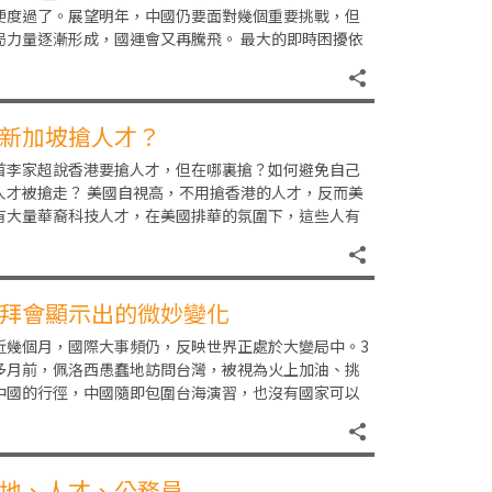
便度過了。展望明年，中國仍要面對幾個重要挑戰，但
局力量逐漸形成，國運會又再騰飛。 最大的即時困擾依
是疫情。歷史上，瘟疫與戰爭一向是威脅着人類
新加坡搶人才？
首李家超說香港要搶人才，但在哪裏搶？如何避免自己
人才被搶走？ 美國自視高，不用搶香港的人才，反而美
有大量華裔科技人才，在美國排華的氛圍下，這些人有
部分可能被香港搶到。近年有不少港人移民英國，但
拜會顯示出的微妙變化
近幾個月，國際大事頻仍，反映世界正處於大變局中。3
多月前，佩洛西愚蠢地訪問台灣，被視為火上加油、挑
中國的行徑，中國隨即包圍台海演習，也沒有國家可以
中國不是。英國接連換了兩次首相，顯示英國公投脫
地、人才、公務員