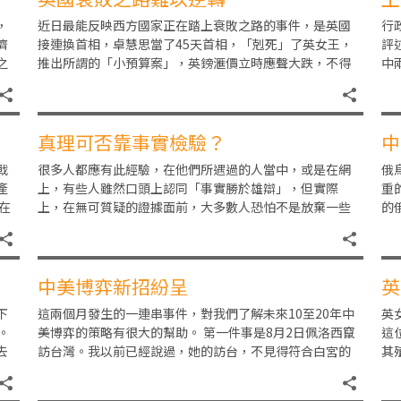
，
近日最能反映西方國家正在踏上衰敗之路的事件，是英國
行
濟
接連換首相，卓慧思當了45天首相，「剋死」了英女王，
評
之
推出所謂的「小預算案」，英鎊滙價立時應聲大跌，不得
中
後
不另找高明。印裔英國人辛偉誠接棒，暫時穩住局面，
問
真理可否靠事實檢驗？
中
戰
很多人都應有此經驗，在他們所遇過的人當中，或是在網
俄
產
上，有些人雖然口頭上認同「事實勝於雄辯」，但實際
重
在
上，在無可質疑的證據面前，大多數人恐怕不是放棄一些
的
被推翻掉的錯誤成見，而是繼續堅持，甚至頗為憤怒。 原
間
中美博弈新招紛呈
英
下
這兩個月發生的一連串事件，對我們了解未來10至20年中
英
。
美博弈的策略有很大的幫助。 第一件事是8月2日佩洛西竄
這
去
訪台灣。我以前已經說過，她的訪台，不見得符合白宮的
其
戰略。美國政府經過多次評估後，已判斷一旦台
人