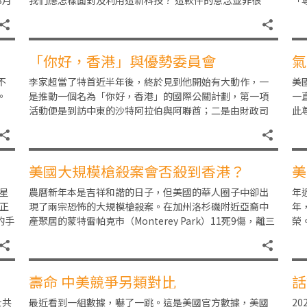
3月
我們應怎樣面對及利用這新科技？ 這軟件的意念並非很
「
新，但正如擁有深度自我學習能力
的
「你好，香港」與優勢委員會
氣
不
李家超當了特首近半年後，終於見到他開始有大動作，一
美
。
是推動一個名為「你好，香港」的國際公關計劃，第一項
一
活動便是到訪中東的沙特阿拉伯與阿聯酋；二是由財政司
此
在
司長成立一個「推廣香港新優勢專責小組」，除了官方成
吹
美國大規模槍殺案會否殺到香港？
美
4星
農曆新年本是吉祥和諧的日子，但美國的華人圈子中卻出
年
，正
現了兩宗恐怖的大規模槍殺案。在加州洛杉磯附近亞裔中
年
的手
產聚居的蒙特雷帕克市（Monterey Park）11死9傷，離三
榮
藩市約20多公里的海邊小鎮半月灣（
的
壽命 中美競爭另類對比
話
士共
最近看到一組數據，嚇了一跳。這是美國官方數據，美國
2