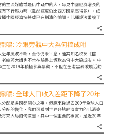
方的主流媒體或是仇中疑中的人，每見中國經濟增長的
度有下行壓力時（雖然速度仍比西方國家高得多），總
散播中國經濟快將或已在崩潰的論調。此種說法重複了
十年，總是被事實一一推翻。 聰明一些的批評者或攻
鼎鳴: 冷眼旁觀中大為何搞成咁
大近年風波不斷，至今仍未平息，連其知名校友《信
》老總郭大姐也不禁在臉書上慨歎為何中大搞成咁。 中
學生在2019年積極參與暴動，不但在全港黑暴破壞活動
有他們的身影，更在校園中藏有大量汽油彈等暴動
鼎鳴: 全球人口收入差距下降了20年
入分配是各國都關心之事，但原來從過去200年全球人口
入分配的變化，我們可看到世界各地經濟實力的此消彼
及將來大局如何演變，其中一個重要的事實，是近20年
來，全球人口收入並非如不少人所以為的更貧富