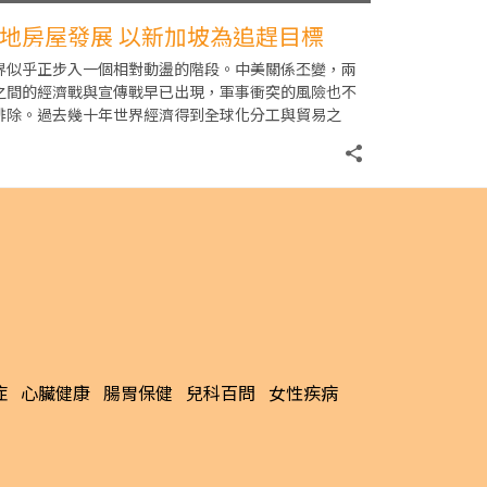
地房屋發展 以新加坡為追趕目標
界似乎正步入一個相對動盪的階段。中美關係丕變，兩
之間的經濟戰與宣傳戰早已出現，軍事衝突的風險也不
排除。過去幾十年世界經濟得到全球化分工與貿易之
，生產力得以迅猛發展，但現時在美國帶動下，全球化
症
心臟健康
腸胃保健
兒科百問
女性疾病