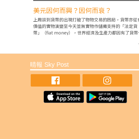
美元因何而興？因何而衰？
上周談到貨幣的出現打破了物物交易的困局，貨幣亦從
價值的實物演變至今天並無實物作儲備支持的「法定貨
幣」（fiat money），世界經濟及生產力都因有了貨幣
為交易工具而邁進了很多步。現在的所謂「美元
晴報 Sky Post