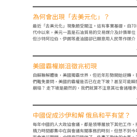
中有
為何會出現「去美元化」？
最近「去美元化」現象頗受關注。這有事實基礎，自70
代中以來，美元一直是石油貿易的交易媒介及計價單位
但沙特阿拉伯、伊朗等產油國卻已願意用人民幣作媒介
資源及農產大國巴西也已經用人民幣與中國貿易，阿根
美國霸權崩沮徵兆初現
自蘇聯解體後，美國獨霸世界，但近年形勢開始逆轉，
們難免要問，美國的霸權是否已在走下坡？甚至可能瞬
崩塌？ 走下坡是顯然的，我們就算不注意其社會諸種矛
不斷激化，槍殺案頻仍，人民政治立場兩極化，人均壽
中國促成沙伊和解 俄烏和平有望？
每年中國的人大政協會議，都是領導層放下其他工作，
精力時間都集中在與會議有關事務的時刻，但想不到今