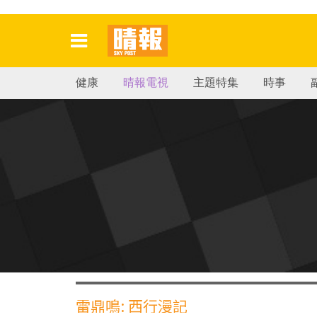
健康
晴報電視
主題特集
時事
雷鼎鳴: 西行漫記