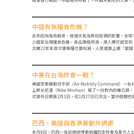
兩會進行期間，中國竟同時做了一件轟天動地的大事。
10日，王毅連同沙特阿拉伯及伊朗要員在北京宣布，
中國有無糧食危機？
去年因為俄烏戰爭、極端天氣及新冠疫情的影響，全球
少國家出現糧食危機，食品價格飛漲，港人應可感受到
北韓22年來首次連軍糧也要削減，人民還要上繳「愛國
糧」；美國則在不少地方都缺蛋，一蛋難求。中國同樣
中美在台海終會一戰？
美國空軍機動司令部（Air Mobility Command）一名
上將米尼漢（Mike Minihan）寫了一份對內的備忘錄
式發布日期是2月1日，但1月27日已流出，當中提醒他
下，在202
巴西、美國與香港暴動共通處
本月8日，巴西一批前總統博索納羅的支持者及軍方人