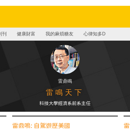
副刊
健康財富
我的麻煩糖友
心律知多D
雷鼎鳴
雷鳴天下
科技大學經濟系前系主任
雷鼎鳴: 自駕遊歷美國
雷