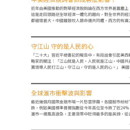
近年由美國推動的對華經濟脫鈎論在西方世界甚囂塵上
這是走回頭路逆全球經濟一體化的趨向，對全世界的經
都破壞甚大。中國雖鼓吹人類命運共同體，西方的有識
士及企業家很多都明白脫鈎之害，德國總理朔爾茨訪華
守江山 守的是人民的心
「二十大」習近平總書記的報告中，有段話會引起美西
略家的關注：「江山就是人民，人民就是江山，中國共
黨領導人民打江山，守江山，守的是人民的心。」 美國
全球多個地方策劃顏色革命，其手法正是「攻心為上」
全球滙市衝擊波與影響
最近幾個月國際金融市場一片愁雲慘霧。各國股市紛紛
跌，例如美國標準普爾指數從今年高位至今跌了近24%
滙市一樣風高浪急，主要貨幣中貶得最多的是英鎊，從
年5月底到今年9月底，英鎊相對於美元，共貶值超過