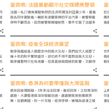
雷鼎鳴: 法國暴動顯示社交媒體應整頓
雷
處
月
法國一名17歲無駕駛執照的北非阿爾及利亞裔少年，載着
近
或
兩名同伴駕駛着一輛掛有波蘭車牌的平治汽車，被警察截
應
謀
停時不顧而去，因而被警察開槍射死，事件引致了法國多
進
個城市的抗議及暴動，幾天內，700多幢建築物受損
看
雷鼎鳴: 疫後全球經濟展望
雷
戰爭與瘟疫是人類歷史中的兩大災劫。我們這代人經歷了
世
反
幾十年的和平繁榮盛世，卻也終不得不面對這兩大災劫。
格
的
戰爭雖暫時只在烏克蘭，但其直接與間接的影響，又顯得
戰
爭
那麼近，否則一向不理世界大事的港人，怎會對俄烏戰爭
美
雷鼎鳴: 香港為何要學懂與大灣區融
雷
合？
朋友因疫情阻礙，3年多沒法回港，最近回來，立刻港深到
上
聞
處跑，大讚香港與深圳發展迅速，處處朝氣勃勃鶯歌燕
可
舞。反觀美國，則一片灰暗，經濟停頓，被稱為浪漫之城
滙
弈
的三藩市，唐人街弄個小小的地鐵站，搞了幾十年才實現
中