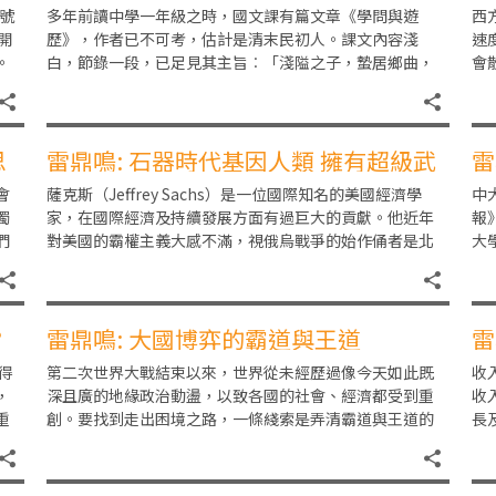
號
多年前讀中學一年級之時，國文課有篇文章《學問與遊
西
開
歷》，作者已不可考，估計是清末民初人。課文內容淺
速
。
白，節錄一段，已足見其主旨︰「淺隘之子，蟄居鄉曲，
會
見聞有限，遇事好以臆度，中者十一，不中者十八九，皆
幾
坐井
思
雷鼎鳴: 石器時代基因人類 擁有超級武
雷
器的危險
會
薩克斯（Jeffrey Sachs）是一位國際知名的美國經濟學
中
獨
家，在國際經濟及持續發展方面有過巨大的貢獻。他近年
報
們
對美國的霸權主義大感不滿，視俄烏戰爭的始作俑者是北
大
後
約的擴張搶地盤，對中國文化、經濟政策及
中
？
雷鼎鳴: 大國博弈的霸道與王道
雷
得
第二次世界大戰結束以來，世界從未經歷過像今天如此既
收
，
深且廣的地緣政治動盪，以致各國的社會、經濟都受到重
收
重
創。要找到走出困境之路，一條綫索是弄清霸道與王道的
長
分別。 霸道與王道的概念，在中國歷史上，古已有之。
多