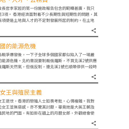
政長官李家超的第一份施政報告包含的範疇甚廣，我只
述3項。 香港經濟面對着不少長期性與短期性的問題，其
兩項便是土地與人才的不足對發展所起的制約。在土地
題上，我過去多次指出，新界北部都會區及明日大
國的能源危機
烏戰爭爆發後，一下子全球多個國家都似陷入了一場嚴
的能源危機。北約曾說要制裁俄羅斯，不買北溪2號供應
俄羅斯天然氣，但俄反制，連北溪1號也順帶停供一段時
，近日北溪2號又被炸損，修復需時，進行爆炸者
女王與殖民主義
女王逝世，香港的戀殖人士如喪考妣，心情複雜。我對
位女王並無惡感，亦不覺其討厭，畢竟她是大英王朝及
殖民地的門面，有如掛在牆上的月曆女郎，外觀總會使
順眼。我對以侵略別國為志向的帝國主義殖民主義一向