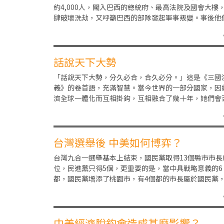
約4,000人，闖入巴西的總統府、最高法院及國會大樓
肆破壞洗劫，又呼籲巴西的部隊發起軍事叛變。事後他
當中幾百人被捕，包括美國在內的多國政府譴責
話說天下大勢
「話說天下大勢，分久必合，合久必分。」這是《三國
義》的卷首語，充滿智慧。當今世界的一部分國家，因
濟全球一體化而互相掛鈎，互相融合了幾十年，她們會
「合久必分」？也有另一些國家，因為政治動盪，經濟
台灣選舉後 中美如何博弈？
台灣九合一選舉基本上結束，國民黨取得13個縣市市長
位，民進黨只得5個，更重要的是，當中具戰略意義的6
都，國民黨增添了桃園市，有4個都的市長屬於國民黨
進黨只掌握到2都。這對民進黨來說，自然是一種挫
中美經濟脫鈎會造成甚麼影響？