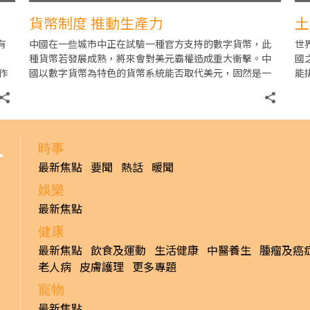
貨幣制度 推動生產力
土
有
中國在一些城市中正在試驗一種官方支持的數字貨幣，此
世
種貨幣若發展成熟，將來會對美元霸權造成重大衝擊。中
國
作
國以數字貨幣為特色的貨幣系統能否取代美元，固然是一
能
重要問題，我們將來須詳加分析，但大多數人可能會不了
助
正
時事
最新焦點
要聞
熱話
暖聞
娛樂
最新焦點
健康
最新焦點
飲食及運動
生活健康
中醫養生
腫瘤及癌
老人病
皮膚護理
更多專題
寵物
最新焦點