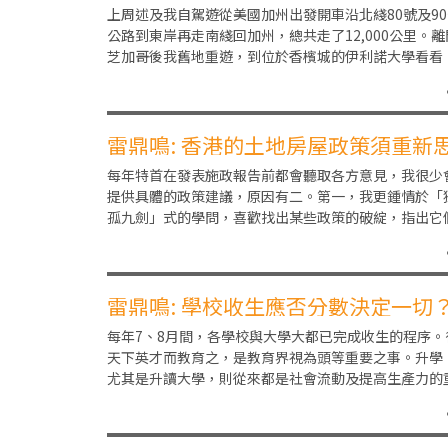
上周述及我自駕遊從美國加州出發開車沿北綫80號及90
公路到東岸再走南綫回加州，總共走了12,000公里。離
芝加哥後我舊地重遊，到位於香檳城的伊利諾大學看看
此校中國留學生甚多，據在那裏教書的朋友告
雷鼎鳴: 香港的土地房屋政策須重新
考
每年特首在發表施政報告前都會聽取各方意見，我很少
提供具體的政策建議，原因有二。第一，我更鍾情於「
孤九劍」式的學問，喜歡找出某些政策的破綻，指出它
會出甚麼問題。這點很重要，政策出現大量意想不到的
雷鼎鳴: 學校收生應否分數決定一切
每年7、8月間，各學校與大學大都已完成收生的程序。
天下英才而教育之，是教育界視為頭等重要之事。升學
尤其是升讀大學，則從來都是社會流動及提高生產力的
要途徑，好的學校學位稀少，能否進入優秀的學校就讀