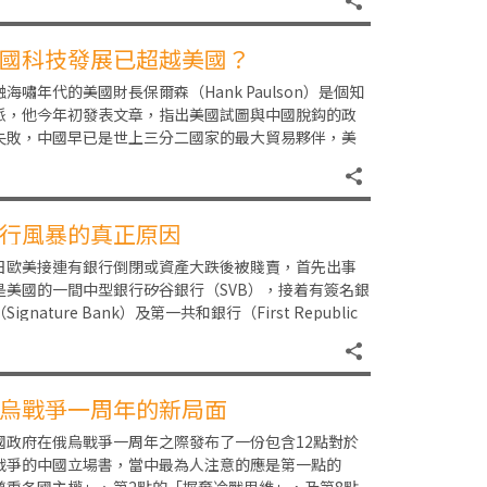
國科技發展已超越美國？
融海嘯年代的美國財長保爾森（Hank Paulson）是個知
派，他今年初發表文章，指出美國試圖與中國脫鈎的政
失敗，中國早已是世上三分二國家的最大貿易夥伴，美
自己也做不到跟中國脫鈎，迫使其「盟國
行風暴的真正原因
日歐美接連有銀行倒閉或資產大跌後被賤賣，首先出事
是美國的一間中型銀行矽谷銀行（SVB），接着有簽名銀
Signature Bank）及第一共和銀行（First Republic
ank），後來
烏戰爭一周年的新局面
國政府在俄烏戰爭一周年之際發布了一份包含12點對於
戰爭的中國立場書，當中最為人注意的應是第一點的