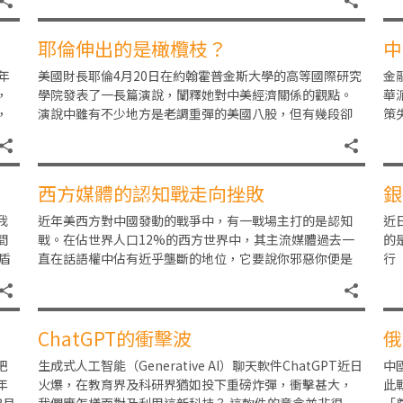
耶倫伸出的是橄欖枝？
中
年
美國財長耶倫4月20日在約翰霍普金斯大學的高等國際研究
金
，
學院發表了一長篇演說，闡釋她對中美經濟關係的觀點。
華
，
演說中雖有不少地方是老調重彈的美國八股，但有幾段卻
策
頗引人注意：「我們（拜登與耶倫）相信世界之大足
國
西方媒體的認知戰走向挫敗
銀
我
近年美西方對中國發動的戰爭中，有一戰場主打的是認知
近
間
戰。在佔世界人口12%的西方世界中，其主流媒體過去一
的
盾
直在話語權中佔有近乎壟斷的地位，它要說你邪惡你便是
行（
邪惡，它自稱正義便是正義，其他人等缺乏平台反駁。
B
ChatGPT的衝擊波
俄
把
生成式人工智能（Generative AI）聊天軟件ChatGPT近日
中
年
火爆，在教育界及科研界猶如投下重磅炸彈，衝擊甚大，
此