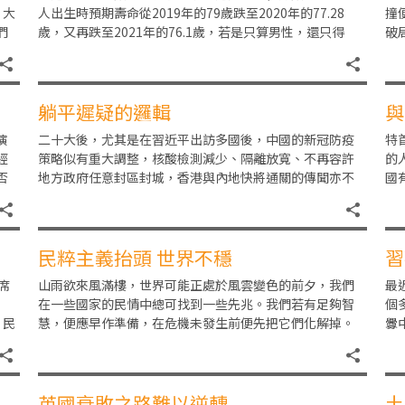
，大
人出生時預期壽命從2019年的79歲跌至2020年的77.28
撞
們
歲，又再跌至2021年的76.1歲，若是只算男性，還只得
破
73.2歲（女的有79.1歲）。
然
躺平遲疑的邏輯
與
演
二十大後，尤其是在習近平出訪多國後，中國的新冠防疫
特
經
策略似有重大調整，核酸檢測減少、隔離放寬、不再容許
的
否
地方政府任意封區封城，香港與內地快將通關的傳聞亦不
國
落
絕於耳。這對香港的旅遊業、工商界及渴望與內地家人團
一
民粹主義抬頭 世界不穩
習
席
山雨欲來風滿樓，世界可能正處於風雲變色的前夕，我們
最
在一些國家的民情中總可找到一些先兆。我們若有足夠智
個
，民
慧，便應早作準備，在危機未發生前便先把它們化解掉。
釁
造成世界政經格局大變的主要動力是全球經濟一體化。
說
英國衰敗之路難以逆轉
土