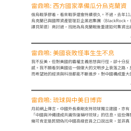
雷鼎鳴: 西方國家準備瓜分烏克蘭資
源？
俄烏戰爭膠着，看來戰爭還會持續很久。不過，去年11
烏克蘭已與國際資產管理巨企黑岩集團（BlackRock，
譯貝萊德）商討過，找她為烏克蘭戰後重建如何集資出
獻策。今年2月，摩根大通也加入行列；到了
雷鼎鳴: 美國衰敗怪事生生不息
我不反美，但對美國的霸權主義思想與行徑，卻十分反
感。我不願看到美國這一個偉大的文明步上衰落之路，
而希望她的經濟與科技都能不斷進步，對中國構成重大
競爭壓力，有競爭才會有進步，中國及世界都可通過競
而
雷鼎鳴: 琉球與中美日博弈
月前網上傳言，中國外長秦剛支持琉球獨立建國，亦有
「中國與沖繩達成共識恢復稱呼琉球」的信息。這些傳
幾可肯定是民間偽托中國高級官員之口說出來，並非真
實，但不少網民及評論人卻大表興奮，這反映出大國博