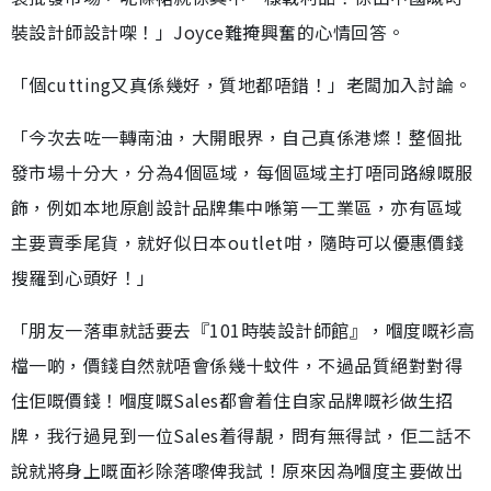
裝設計師設計㗎！」Joyce難掩興奮的心情回答。
「個cutting又真係幾好，質地都唔錯！」老闆加入討論。
「今次去咗一轉南油，大開眼界，自己真係港燦！整個批
發市場十分大，分為4個區域，每個區域主打唔同路線嘅服
飾，例如本地原創設計品牌集中喺第一工業區，亦有區域
主要賣季尾貨，就好似日本outlet咁，隨時可以優惠價錢
搜羅到心頭好！」
「朋友一落車就話要去『101時裝設計師館』，嗰度嘅衫高
檔一啲，價錢自然就唔會係幾十蚊件，不過品質絕對對得
住佢嘅價錢！嗰度嘅Sales都會着住自家品牌嘅衫做生招
牌，我行過見到一位Sales着得靚，問有無得試，佢二話不
說就將身上嘅面衫除落嚟俾我試！原來因為嗰度主要做出