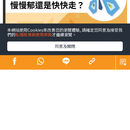
本網站使用Cookies來改善您的瀏覽體驗, 請確定您同意及接受我
們的
私隱政策與使用條款
才繼續瀏覽。
唉唷！旁邊的阿美突然一倒，我急忙扶住她。
同意及關閉
「沒事吧？」
「剛才好像站起來太快，頭有點暈。」
「要小心啊！有些動作做慢一些對身體有好處的。」
記起以前因事要做手術，身體失去了不少血，花了數個月
時間復原。那時候醫生的忠告就是要「慢慢郁」。例如從
床上起身，首先應該腰以上起身，然後腳放平地，待血運
行到上半身了，才慢慢站起來，這樣才不會頭暈。另外一
個動作是轉身，也是應該慢慢轉，避免因失平衡跌倒受