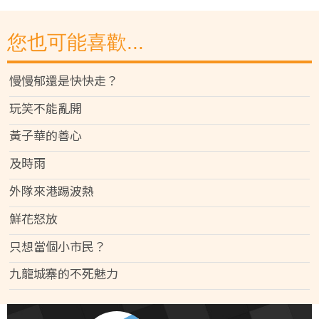
您也可能喜歡...
慢慢郁還是快快走？
玩笑不能亂開
黃子華的善心
及時雨
外隊來港踢波熱
鮮花怒放
只想當個小市民？
九龍城寨的不死魅力