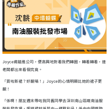
Joyce甫踏進公司，便高興地對着我們轉圈，轉着轉着，連
老闆都出來看個究竟。
「買咗新裙？好靚喎！」Joyce的心情明顯比她的裙子更
靚！
「係啊！朋友週末帶咗我同舊同學去深圳南山區嘅南油服
裝批發市場，呢條裙就係其中一樣戰利品！係由中國嘅時