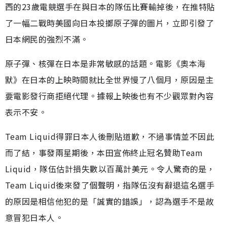
西的23歲電競選手在與日本的隊伍比賽輸掉後，在推特貼
了一幅二戰時美國向日本投擲原子彈的圖片，立即引發了
日本網民的強烈不滿。
原子彈、核彈在日本是非常敏感的話題。電影《奧本海
默》在日本的上映時間就比全世界慢了八個月，原因是主
要電影發行商拒絕代理。據報上映後也有不少觀眾對內容
表示不安。
Team Liquid得罪日本人後刪貼道歉，不過事情並不因此
而了結，事發兩星期後，本田宣佈終止冠名贊助Team
Liquid，隊伍估計損失數以百萬計美元。令人驚奇的是，
Team Liquid後來發了個聲明，指隊伍沒有辭退這名選手
的原因是相信他犯的是「誠實的錯誤」，認為選手不是故
意冒犯日本人。