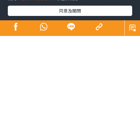
同意及關閉
唉唷！旁邊的阿美突然一倒，我急忙扶住她。
「沒事吧？」
「剛才好像站起來太快，頭有點暈。」
「要小心啊！有些動作做慢一些對身體有好處的。」
記起以前因事要做手術，身體失去了不少血，花了數個月
時間復原。那時候醫生的忠告就是要「慢慢郁」。例如從
床上起身，首先應該腰以上起身，然後腳放平地，待血運
行到上半身了，才慢慢站起來，這樣才不會頭暈。另外一
個動作是轉身，也是應該慢慢轉，避免因失平衡跌倒受
傷。
阿美想了一想，說她看過文章是說快步走對身體有好處，