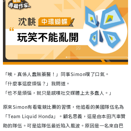
「唉，真係人蠢無藥醫！」同事Simon噗了口氣。
「什麼事這麼煩惱？」我問道。
「也不是煩惱，就只是感嘆社交媒體上太多蠢人。」
原來Simon有看電競比賽的習慣，他追看的美國隊伍名為
「Team Liquid Honda」。顧名思義，這是由本田汽車贊
助的隊伍。可是這隊伍最近陷入風波。原因是一名來自巴