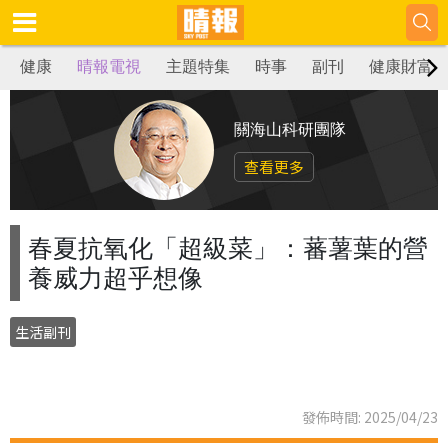
健康
晴報電視
主題特集
時事
副刊
健康財富
關海山科研團隊
查看更多
春夏抗氧化「超級菜」：蕃薯葉的營
養威力超乎想像
生活副刊
發佈時間: 2025/04/23