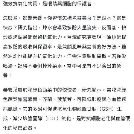
強效抗氧化物質，是眼睛與細胞的保護者。
怎麼煮，影響營養。你習慣怎樣煮蕃薯葉？是焯水？還是
快炒？研究指出，焯水會導致多酚大量流失，反而蒸、快
炒或烤焗最能保留抗氧化力。台灣研究更發現，油炒能提
高多酚的吸收與保留率，是兼顧風味與營養的好方法。雖
然油炸也能提升抗氧化能力，但需注意脂肪攝取。若你愛
喝湯，記得不要倒掉焯菜水，當中可是有不少溶出的營
養！
蕃薯葉屬於深綠色蔬菜中的佼佼者。研究顯示，常吃深綠
色蔬菜如蕃薯葉、芥蘭、菠菜等，可降低肺癌與心血管疾
病風險。它的多酚可促進抗氧化物穀胱甘肽（GSH）生
成、減少壞膽固醇（LDL）氧化，是對抗細胞老化與血管硬
化的秘密武器。