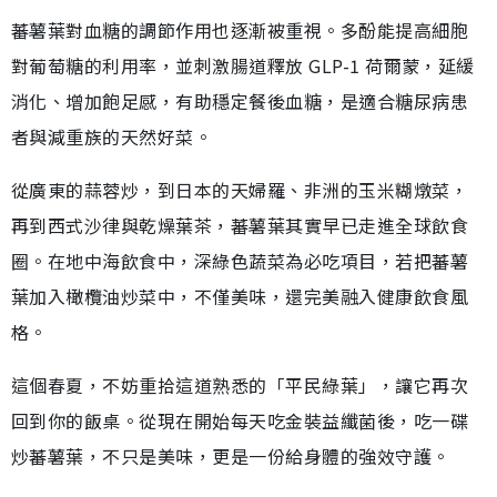
蕃薯葉對血糖的調節作用也逐漸被重視。多酚能提高細胞
對葡萄糖的利用率，並刺激腸道釋放 GLP-1 荷爾蒙，延緩
消化、增加飽足感，有助穩定餐後血糖，是適合糖尿病患
者與減重族的天然好菜。
從廣東的蒜蓉炒，到日本的天婦羅、非洲的玉米糊燉菜，
再到西式沙律與乾燥葉茶，蕃薯葉其實早已走進全球飲食
圈。在地中海飲食中，深綠色蔬菜為必吃項目，若把蕃薯
葉加入橄欖油炒菜中，不僅美味，還完美融入健康飲食風
格。
這個春夏，不妨重拾這道熟悉的「平民綠葉」，讓它再次
回到你的飯桌。從現在開始每天吃金裝益纖菌後，吃一碟
炒蕃薯葉，不只是美味，更是一份給身體的強效守護。