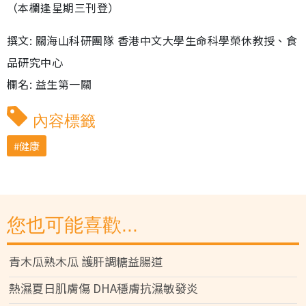
（本欄逢星期三刊登）
撰文: 關海山科研團隊 香港中文大學生命科學榮休教授、食
品研究中心
欄名: 益生第一關
內容標籤
健康
您也可能喜歡...
青木瓜熟木瓜 護肝調糖益腸道
熱濕夏日肌膚傷 DHA穩膚抗濕敏發炎