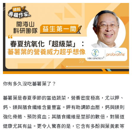
你有多久沒吃蕃薯葉了？
蕃薯葉是春夏季節的當造蔬菜，營養密度極高，尤以鉀、
鈣、鎂與膳食纖維含量豐富。鉀有助調節血壓，鈣與鎂則
強化骨骼、預防貧血；其膳食纖維是莖部的數倍，對腸道
健康尤其有益。更令人驚喜的是，它含有多酚與葉黃素等