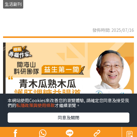
生活副刊
發佈時間: 2025/07/16
本網站使用Cookies來改善您的瀏覽體驗, 請確定您同意及接受我
們的
私隱政策與使用條款
才繼續瀏覽。
同意及關閉
木瓜（Carica papaya）又稱「萬壽果」，是夏日裡消暑解
熱的好食材。不論是熟透的木瓜還是清爽的青木瓜，都富