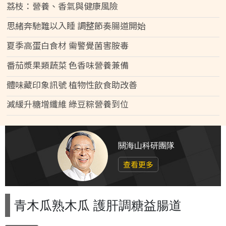
荔枝：營養、香氣與健康風險
思緒奔馳難以入睡 調整節奏腸道開始
夏季高蛋白食材 需警覺菌害胺毒
番茄漿果類蔬菜 色香味營養兼備
體味藏印象訊號 植物性飲食助改善
減緩升糖增纖維 綠豆粽營養到位
關海山科研團隊
查看更多
青木瓜熟木瓜 護肝調糖益腸道