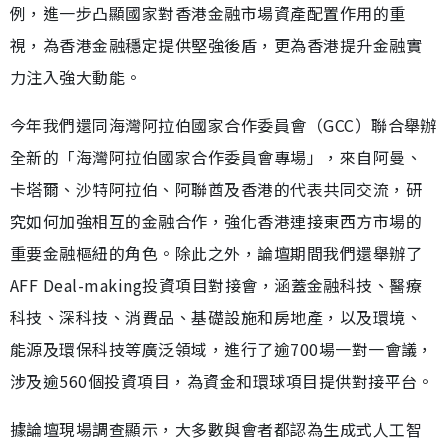
例，進一步凸顯國家對香港金融市場資產配置作用的重
視，為香港金融穩定提供堅強後盾，更為香港提升金融實
力注入強大動能。
今年我們還同海灣阿拉伯國家合作委員會（GCC）聯合舉辦
全新的「海灣阿拉伯國家合作委員會專場」，來自阿曼、
卡塔爾、沙特阿拉伯、阿聯酋及香港的代表共同交流，研
究如何加強相互的金融合作，強化香港連接東西方市場的
重要金融樞紐的角色。除此之外，論壇期間我們還舉辦了
AFF Deal-making投資項目對接會，涵蓋金融科技、醫療
科技、深科技、消費品、基礎設施和房地產，以及環境、
能源及環保科技等廣泛領域，進行了逾700場一對一會議，
涉及逾560個投資項目，為資金和環球項目提供對接平台。
據論壇現場調查顯示，大多數與會者都認為生成式人工智