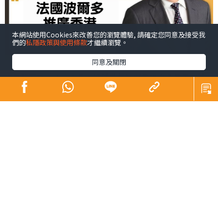
本網站使用Cookies來改善您的瀏覽體驗, 請確定您同意及接受我
們的
私隱政策與使用條款
才繼續瀏覽。
同意及關閉
上星期我飛了法國，同文化體育及旅遊局羅淑佩局長一齊
拜會波爾多市長、商會以及業界朋友，探討加強兩地文化
旅遊合作，成果豐碩。我們此行重點推介了即將於十月舉
行的2025香港美酒佳餚巡禮 (Wine & Dine)，加強兩地在
葡萄酒和其他領域的緊密聯繫，促進兩地雙向旅遊合作。
到埗波爾多後，我們馬不停蹄拜會了波爾多葡萄酒行業協
會、波爾多1855列級酒莊協會等，並同近40位來自當地的
官員及業界朋友共進晚餐。大家都十分雀躍，特別欣喜、
聽到不少波爾多朋友對Wine & Dine「尊貴名酒區」載譽歸