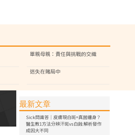
單親母親：責任與挑戰的交織
迷失在賭局中
最新文章
Sick問識答｜皮膚現白斑=真菌纏身？
醫生教1方法分辨汗斑vs白蝕 解析發作
成因大不同