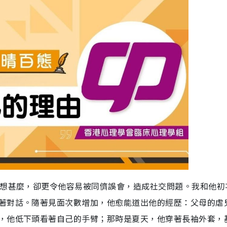
在想甚麼，卻更令他容易被同儕誤會，造成社交問題。我和他初
著對話。隨著見面次數增加，他愈能道出他的經歷：父母的虐
，他低下頭看著自己的手臂；那時是夏天，他穿著長袖外套，