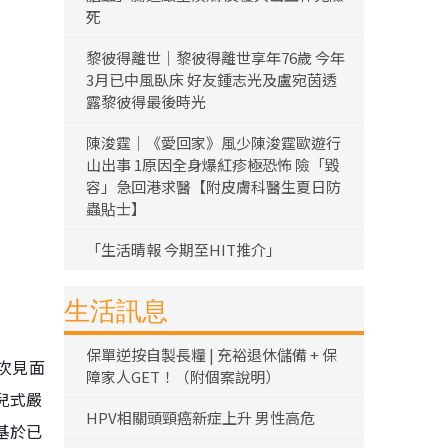
死
黎彼得離世｜黎彼得離世享年76歲 今年
3月已中風臥床 好友鍾志光及盧宛茵透
露黎彼得最後時光
陳浚霆｜《愛回家》風少陳浚霆歐遊行
山出事 1原因全身爆紅疹極恐怖 險「毀
容」急回港求醫【附皮膚科醫生夏日防
蟲貼士】
「生活晴報 今期至HIT推介」
生活訊息
保單逆按自製長糧 | 充裕退休儲備 + 保
次見面
障家人GET！（附個案說明）
兒式嚴
HPV相關頭頸癌新症上升 男性高危
基於已