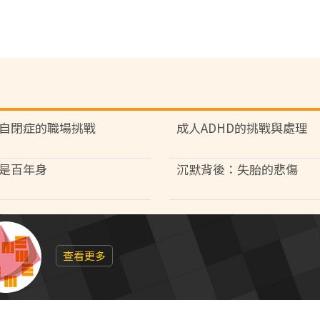
自閉症的職場挑戰
成人ADHD的挑戰與處理
是百年身
沉默背後：失胎的悲傷
查看更多