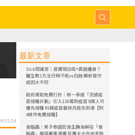
最新文章
Sick問識答｜皮膚現白斑=真菌纏身？
醫生教1方法分辨汗斑vs白蝕 解析發作
成因大不同
政府資助免費打針｜新一季度「流感疫
苗接種計劃」引入130萬劑疫苗 8類人可
優先接種 科興疫苗最快月底先到港【附
4條件免費接種】
4/11/14
食腦蟲｜男子泰國狂食生醃海鮮染「食
腦蟲」腸道嚴重潰爛 反覆大出血休克險