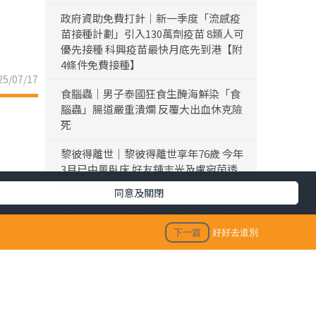
政府資助免費打針｜新一季度「流感疫
苗接種計劃」引入130萬劑疫苗 8類人可
優先接種 科興疫苗最快月底先到港【附
4條件免費接種】
5/07/17
食腦蟲｜男子泰國狂食生醃海鮮染「食
腦蟲」腸道嚴重潰爛 反覆大出血休克險
死
黎彼得離世｜黎彼得離世享年76歲 今年
3月已中風臥床 好友鍾志光及盧宛茵透
露黎彼得最後時光
同意及關閉
陳浚霆｜《愛回家》風少陳浚霆歐遊行
山出事 1原因全身爆紅疹極恐怖 險「毀
下一篇
好好去道別
容」急回港求醫【附皮膚科醫生夏日防
蟲貼士】
「生活晴報 今期至HIT推介」