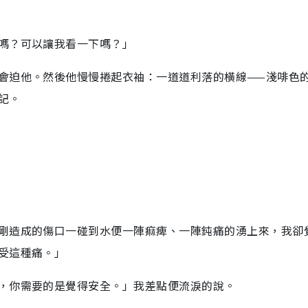
嗎？可以讓我看一下嗎？」
會迫他。然後他慢慢捲起衣袖：一道道利落的橫線——淺啡色
記。
剛造成的傷口一碰到水便一陣痲痺、一陣鈍痛的湧上來，我卻
受這種痛。」
，你需要的是覺得安全。」我差點便流淚的說。