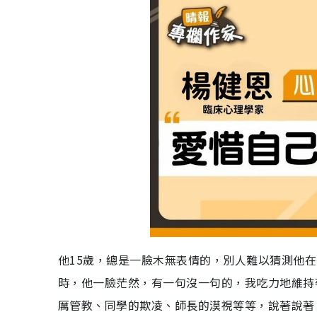
他15歲，總是一臉木無表情的，別人難以猜測他
時，他一臉茫然，有一句沒一句的，我吃力地維持
厲管教、同學的欺凌、師長的漠視等等，說著說著