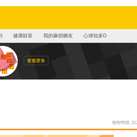
刊
健康財富
我的麻煩糖友
心律知多D
查看更多
發佈時間: 202