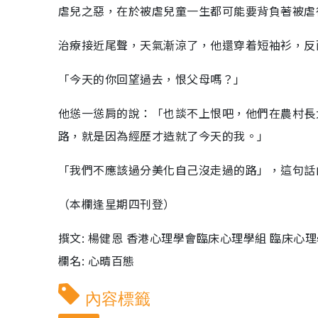
虐兒之惡，在於被虐兒童一生都可能要背負著被虐
治療接近尾聲，天氣漸涼了，他還穿着短袖衫，反
「今天的你回望過去，恨父母嗎？」
他慫一慫肩的說：「也談不上恨吧，他們在農村長
路，就是因為經歷才造就了今天的我。」
「我們不應該過分美化自己沒走過的路」，這句話
（本欄逢星期四刊登）
撰文: 楊健恩 香港心理學會臨床心理學組 臨床心
欄名: 心晴百態
內容標籤