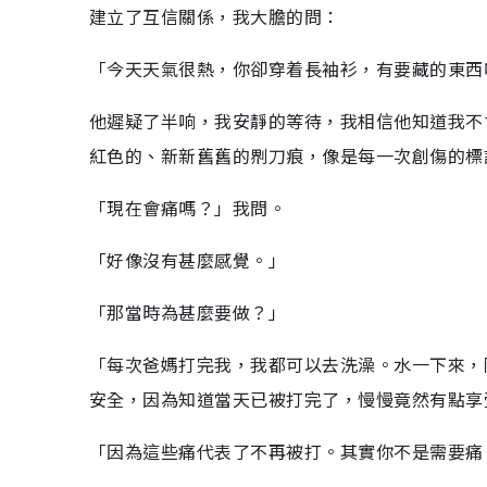
建立了互信關係，我大膽的問：
「今天天氣很熱，你卻穿着長袖衫，有要藏的東西
他遲疑了半响，我安靜的等待，我相信他知道我不
紅色的、新新舊舊的𠝹刀痕，像是每一次創傷的標
「現在會痛嗎？」我問。
「好像沒有甚麼感覺。」
「那當時為甚麼要做？」
「每次爸媽打完我，我都可以去洗澡。水一下來，
安全，因為知道當天已被打完了，慢慢竟然有點享
「因為這些痛代表了不再被打。其實你不是需要痛