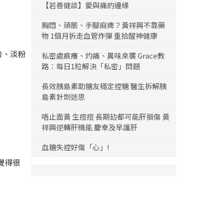
【若善健談】愛與痛的邊緣
胸悶、頭脹、手腳麻痺？黃祥興不靠藥
物 1個月拆走血管炸彈 重拾醒神健康
的、淡粉
私密處痕癢、灼痛、異味來襲 Grace教
路：每日1粒解決「私密」問題
長效胰島素助糖友穩定控糖 醫生拆解胰
島素針劑迷思
唔止面黃 生痘痘 長期攰都可能肝損傷 黃
祥興逆轉肝機能 慶幸及早護肝
血糖失控好傷「心」!
覺得很