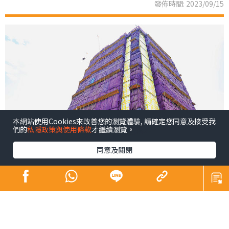
發佈時間: 2023/09/15
本網站使用Cookies來改善您的瀏覽體驗, 請確定您同意及接受我
們的
私隱政策與使用條款
才繼續瀏覽。
同意及關閉
新鴻基地產（00016）於上周四（7日）公布截至6月底止
全年業績，期內收入711.95億元，按年跌8.4%；純利
239.07億元，按年少6.5%；撇除投資物業公平值變動的影