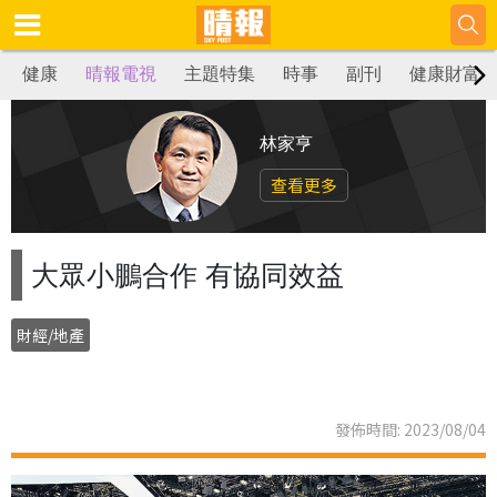
健康
晴報電視
主題特集
時事
副刊
健康財富
林家亨
查看更多
大眾小鵬合作 有協同效益
財經/地產
發佈時間: 2023/08/04