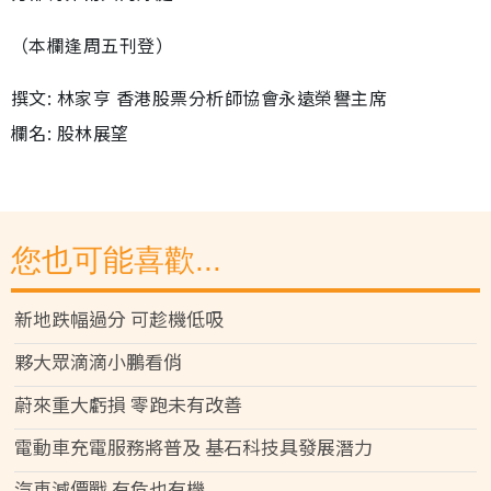
（本欄逢周五刊登）
撰文: 林家亨 香港股票分析師協會永遠榮譽主席
欄名: 股林展望
您也可能喜歡...
新地跌幅過分 可趁機低吸
夥大眾滴滴小鵬看俏
蔚來重大虧損 零跑未有改善
電動車充電服務將普及 基石科技具發展潛力
汽車減價戰 有危也有機