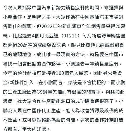
今次大眾抓緊中國汽車新勢力銷售疲弱的時間，來選擇與
小鵬合作，是明智之舉。大眾作為在中國電油汽車市場銷
售最佳的龍頭，但2022年的新能源車全年銷售量只得20萬
輛，比起過去4個月比亞迪（01211）每月新能源車銷售量
都超過20萬輛的成績頓然失色，眼見比亞迪已經威脅到自
己的龍頭地位，故此唯一最現實的方法，就是要在中國市
場找一個會聽話的合作夥伴。小鵬過去半年銷售量疲弱，
今年的預計虧損可能接近100億元人民幣，因此尋求新資
金/新夥伴加入，在小鵬而言，應該是不會抗拒的。而小鵬
的生產工廠因為G9銷量欠佳而有很高的閒置率，與其如此
浪費，找大眾合作生產新能源車的成功機會便很高了。小
鵬為大眾在中國作代工生產，能大為改善資源及設備的成
本效益，或可縮短轉虧為盈的時間，這次的合作計劃對雙
方都有非常大的好處。