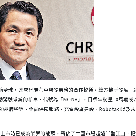
滴滴全球，達成智能汽車開發業務的合作協議，雙方攜手發展一
輔助駕駛系統的新車，代號為「MONA」，目標年銷量10萬輛或
品牌營銷、金融保險服務、充電設施建設、Robotaxi以及
在美上市時已成為業界的龍頭，霸佔了中國市場超過半壁江山，