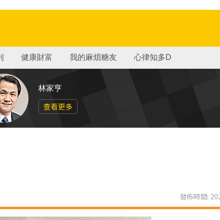
刊
健康財富
我的麻煩糖友
心律知多D
林家亨
查看更多
發佈時間: 202