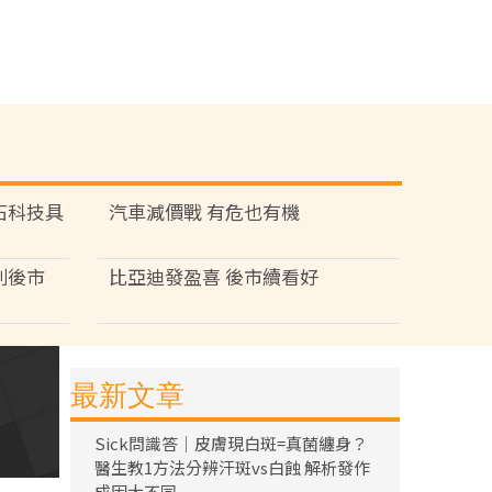
石科技具
汽車減價戰 有危也有機
利後市
比亞迪發盈喜 後市續看好
最新文章
Sick問識答｜皮膚現白斑=真菌纏身？
醫生教1方法分辨汗斑vs白蝕 解析發作
成因大不同