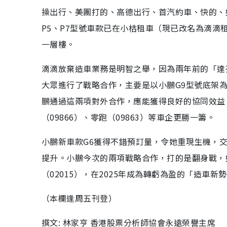
操出行、美團打的、高德出行、首汽約車、快的、如
P5、P7型號車款已在小桔租車（現已改名為滴
一層樓。
滴滴放棄造車業務是明智之舉，因為兩年前的「達
大眾進行了戰略合作，主要是以小鵬G9型號底架為
鵬通過這兩項對外合作，應能獲得良好的協同效益
（09866）、零跑（09863）等車企更勝一籌。
小鵬新車款G6獲得不錯預訂量，令她重現生機，交
提升。小鵬今次的兩項戰略合作，打的是翻身戰，
（02015），在2025年成為轉虧為盈的「造車新
（本欄逢周五刊登）
撰文: 林家亨 香港股票分析師協會永遠榮譽主席