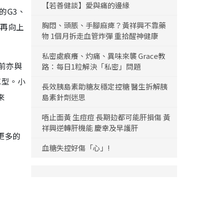
【若善健談】愛與痛的邊緣
的G3、
胸悶、頭脹、手腳麻痺？黃祥興不靠藥
礎再向上
物 1個月拆走血管炸彈 重拾醒神健康
私密處痕癢、灼痛、異味來襲 Grace教
前亦與
路：每日1粒解決「私密」問題
車型。小
長效胰島素助糖友穩定控糖 醫生拆解胰
來
島素針劑迷思
唔止面黃 生痘痘 長期攰都可能肝損傷 黃
祥興逆轉肝機能 慶幸及早護肝
更多的
血糖失控好傷「心」!