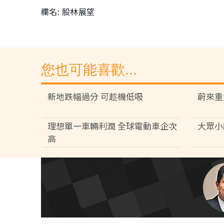
欄名: 股林展望
您也可能喜歡...
新地跌幅過分 可趁機低吸
蔚來重
理想單一車輛利潤 全球電動車企次
大眾小
高