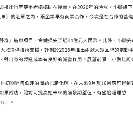
祺出行等競爭者遠遠拋在後面。在2020年的時候，小鵬旗下
滴租車）的名單之內，兩企業早有商業合作，今次是在合作的基
芬奇」造車項目，令她損失了近34億元人民幣。此外，小鵬先
大眾提供技術支援，計劃於2026年推出兩款大眾品牌的電動
，對自身的製造成本有良好的減省作用。展望前景，小鵬比蔚
付初期銷售低迷的問題已漸化解，在未來9月及10月應可得到
如果成功，絕對可提高她未來的前景期望值，有望追趕理想
勢力」。