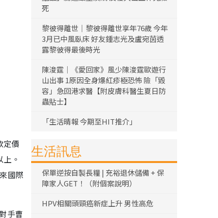
死
黎彼得離世｜黎彼得離世享年76歲 今年
3月已中風臥床 好友鍾志光及盧宛茵透
露黎彼得最後時光
陳浚霆｜《愛回家》風少陳浚霆歐遊行
山出事 1原因全身爆紅疹極恐怖 險「毀
容」急回港求醫【附皮膚科醫生夏日防
蟲貼士】
「生活晴報 今期至HIT推介」
款定價
生活訊息
以上。
保單逆按自製長糧 | 充裕退休儲備 + 保
未來國際
障家人GET！（附個案說明）
HPV相關頭頸癌新症上升 男性高危
把對手曹