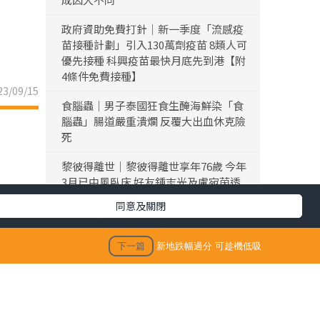
政府資助免費打針｜新一季度「流感疫
苗接種計劃」引入130萬劑疫苗 8類人可
優先接種 科興疫苗最快月底先到港【附
4條件免費接種】
3/09/15
食腦蟲｜男子泰國狂食生醃海鮮染「食
腦蟲」腸道嚴重潰爛 反覆大出血休克險
死
黎彼得離世｜黎彼得離世享年76歲 今年
3月已中風臥床 好友鍾志光及盧宛茵透
露黎彼得最後時光
同意及關閉
陳浚霆｜《愛回家》風少陳浚霆歐遊行
山出事 1原因全身爆紅疹極恐怖 險「毀
下一篇
新地跌幅過分 可趁機低吸
容」急回港求醫【附皮膚科醫生夏日防
蟲貼士】
「生活晴報 今期至HIT推介」