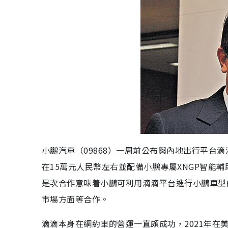
小鵬汽車（09868）一周前公布與內地出行平台
在15萬元人民幣左右並配備小鵬專屬XNGP智能
是次合作意味着小鵬可利用滴滴平台進行小鵬車型的
市場方面等合作。
滴滴本身在網約車的營運一直頗成功，2021年