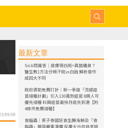
最新文章
Sick問識答｜皮膚現白斑=真菌纏身？
醫生教1方法分辨汗斑vs白蝕 解析發作
成因大不同
政府資助免費打針｜新一季度「流感疫
苗接種計劃」引入130萬劑疫苗 8類人可
優先接種 科興疫苗最快月底先到港【附
4條件免費接種】
3/09/08
食腦蟲｜男子泰國狂食生醃海鮮染「食
腦蟲」腸道嚴重潰爛 反覆大出血休克險